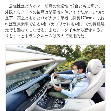
居住性はどうか？ 前席の快適性は2台ともに高い。
外観からクーペの後席は閉塞感を伴いそうだが、じつは
足下、頭上ともゆとりが大きく筆者（身長170cm）であ
れば定員乗車である4名（カブリオレも4名）での長距離
走行も難なくこなせる。また、スタイルから想像するよ
りもずっとトランクルームは広大で実用的だ。