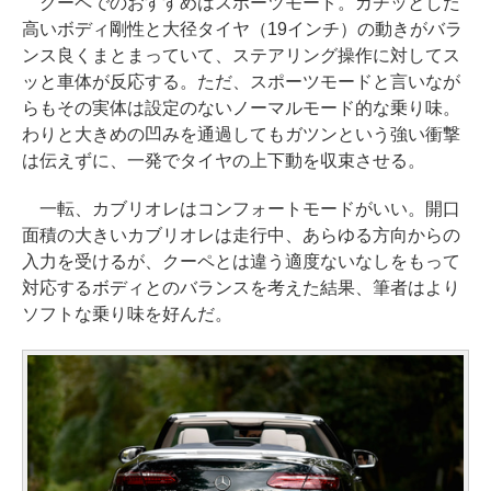
クーペでのおすすめはスポーツモード。カチッとした
高いボディ剛性と大径タイヤ（19インチ）の動きがバラ
ンス良くまとまっていて、ステアリング操作に対してス
ッと車体が反応する。ただ、スポーツモードと言いなが
らもその実体は設定のないノーマルモード的な乗り味。
わりと大きめの凹みを通過してもガツンという強い衝撃
は伝えずに、一発でタイヤの上下動を収束させる。
一転、カブリオレはコンフォートモードがいい。開口
面積の大きいカブリオレは走行中、あらゆる方向からの
入力を受けるが、クーペとは違う適度ないなしをもって
対応するボディとのバランスを考えた結果、筆者はより
ソフトな乗り味を好んだ。