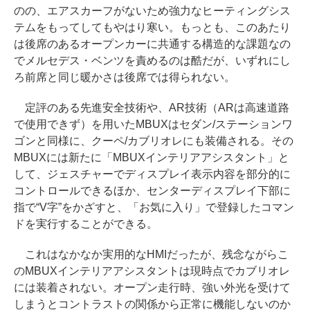
のの、エアスカーフがないため強力なヒーティングシス
テムをもってしてもやはり寒い。もっとも、このあたり
は後席のあるオープンカーに共通する構造的な課題なの
でメルセデス・ベンツを責めるのは酷だが、いずれにし
ろ前席と同じ暖かさは後席では得られない。
定評のある先進安全技術や、AR技術（ARは高速道路
で使用できず）を用いたMBUXはセダン/ステーションワ
ゴンと同様に、クーペ/カブリオレにも装備される。その
MBUXには新たに「MBUXインテリアアシスタント」と
して、ジェスチャーでディスプレイ表示内容を部分的に
コントロールできるほか、センターディスプレイ下部に
指で“V字”をかざすと、「お気に入り」で登録したコマン
ドを実行することができる。
これはなかなか実用的なHMIだったが、残念ながらこ
のMBUXインテリアアシスタントは現時点でカブリオレ
には装着されない。オープン走行時、強い外光を受けて
しまうとコントラストの関係から正常に機能しないのか