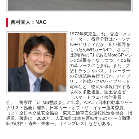
西村直人：NAC
1972年東京生まれ。交通コメン
テーター。得意分野はパーソナ
ルモビリティだが、広い視野を
もつためWRカーやF1、さらに
は2輪界のF1であるMotoGPマシ
ンの試乗をこなしつつ、4＆2輪
の草レースにも参戦。また、大
型トラックやバス、トレーラー
の公道試乗も行うほか、ハイブ
リッド路線バスやハイブリッド
電車など、物流や環境に関する
取材を多数担当。国土交通省
「スマートウェイ検討委員
会」、警察庁「UTMS懇談会」に出席。AJAJ（日本自動車ジャー
ナリスト協会）理事、日本カー・オブ・ザ・イヤー選考委員。
（財）全日本交通安全協会 東京二輪車安全運転推進委員会 指
導員。著書に「2020年、人工知能は車を運転するのか 〜自動運
転の現在・過去・未来〜」（インプレス）などがある。