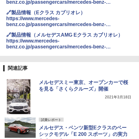
benz.co.jp/passengercars/mercedes-benz-
cars/models/e-class/e-class-coupe/explore.html
🔗製品情報（Eクラス カブリオレ）
https://www.mercedes-
benz.co.jp/passengercars/mercedes-benz-
cars/models/e-class/e-class-cabriolet/explore.html
🔗製品情報（メルセデスAMG Eクラス カブリオレ）
https://www.mercedes-
benz.co.jp/passengercars/mercedes-benz-
cars/models/e-class/e-class-cabriolet/amg.html
関連記事
メルセデスミー東京、オープンカーで桜
を見る「さくらクルーズ」開催
2021年3月18日
試乗レポート
メルセデス・ベンツ新型Eクラスのベー
シックモデル「E 200 スポーツ」の実力