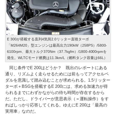
E 300が搭載する直列4気筒2.0リッター直噴ターボ
「M264M20」型エンジンは最高出力190kW（258PS）/5800-
6100rpm、最大トルク370Nm（37.7kgfm）/1800-4000rpmを
発生。WLTCモード燃費は11.3km/L（燃料タンク容量は66L）
同じ条件でE 200はどうか？ 既出のレポートにある
通り、リズムよく走らせるためには前もってアクセルペ
ダルを意識して踏み込むことが求められる。1.5リッター
ターボ＋BSGを搭載するE 200には、求める加速力が得
られるまでにわずかながらの待ち時間が存在するから
だ。ただし、ドライバーが意思表示（＝運転操作）をす
ればしっかり応答してくれる。ゆえにE 200は「最高の
実用車」なのだ。