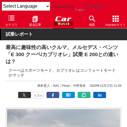
Powered by
Translate
Car Watch
自動車
メルセデス・ベンツ
E
カテゴリ
過去記事
検索
Impressサイト
試乗レポート
最高に趣味性の高いクルマ、メルセデス・ベンツ
「E 300 クーペ/カブリオレ」試乗 E 200との違い
は？
クーペはスポーツモード、カブリオレはコンフォートモード
がマッチ
西村直人：NAC
Photo：中野英幸
2020年12月17日 11:09
リスト