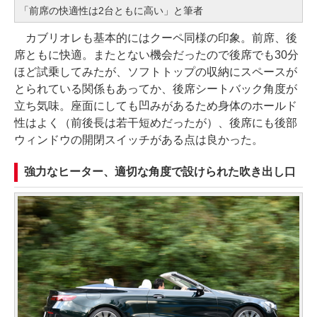
「前席の快適性は2台ともに高い」と筆者
カブリオレも基本的にはクーペ同様の印象。前席、後
席ともに快適。またとない機会だったので後席でも30分
ほど試乗してみたが、ソフトトップの収納にスペースが
とられている関係もあってか、後席シートバック角度が
立ち気味。座面にしても凹みがあるため身体のホールド
性はよく（前後長は若干短めだったが）、後席にも後部
ウィンドウの開閉スイッチがある点は良かった。
強力なヒーター、適切な角度で設けられた吹き出し口