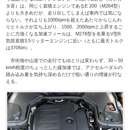
タ音）は、同じく直噴エンジンであるE 200（M264型）
よりも大きめだが、走り出してしまえば車内では気にな
らない。それよりも1000rpmを超えたあたりからじんわ
りとトルクが立ち上がり、1500、2000rpmと上昇するご
とに力強くなる加速フィールは、M276型を名乗るV型6
気筒直噴3.5リッターエンジンに近い（ともに最大トルク
は370Nm）。
市街地や山道での走行でもゆとりは変わらず。30～50
km/h程度のちょっとした緩加速では、アクセルペダルの
踏み込み量を気持ち深めるだけで狙い通りの増速が行な
える。