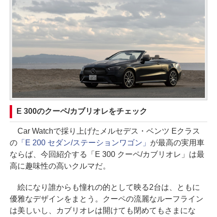
E 300のクーペ/カブリオレをチェック
Car Watchで採り上げたメルセデス・ベンツ Eクラス
の
「E 200 セダン/ステーションワゴン」
が最高の実用車
ならば、今回紹介する「E 300 クーペ/カブリオレ」は最
高に趣味性の高いクルマだ。
絵になり誰からも憧れの的として映る2台は、ともに
優雅なデザインをまとう。クーペの流麗なルーフライン
は美しいし、カブリオレは開けても閉めてもさまにな