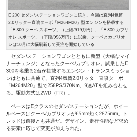
E 200 セダン/ステーションワゴンに続き、今回は直列4気筒
2.0リッター直噴ターボ「M264M20」型エンジンを搭載する
「E 300 クーペ スポーツ」（上段/919万円）、「E 300 カブリ
オレ スポーツ」（下段/956万円）に試乗。クーペとカブリオ
レは10月に大幅刷新して受注を開始している
セダン/ステーションワゴンとともに新型（大幅なマイ
ナーチェンジ）となったクーペ/カブリオレ。試乗したE
300を名乗る2台が搭載するエンジン・トランスミッショ
ンはともに共通で、直列4気筒2.0リッター直噴ターボ
「M264M20」型で258PS/370Nm、9速ATを組み合わせ
る。駆動方式は2WD（FR）。
ベースはEクラスのセダン/ステーションだが、ホイー
ルベースはクーペ/カブリオレが65mm短く2875mm。ト
レッドは前後とも共通だ。デザイン、走行性能など求め
る要素に応じて変更が加えられた。