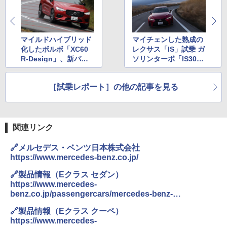
マイルドハイブリッド
マイチェンした熟成の
化したボルボ「XC60
レクサス「IS」試乗 ガ
R-Design」、新パワ
ソリンターボ「IS30
ーユニットの実力を試
0」とハイブリッド「I
す
S300h」乗り比べ
［試乗レポート］の他の記事を見る
関連リンク
🔗メルセデス・ベンツ日本株式会社
https://www.mercedes-benz.co.jp/
🔗製品情報（Eクラス セダン）
https://www.mercedes-
benz.co.jp/passengercars/mercedes-benz-
cars/models/e-class/e-class-saloon/explore.html
🔗製品情報（Eクラス クーペ）
https://www.mercedes-