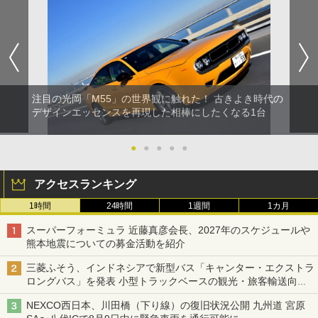
注目の光岡「M55」の世界観に触れた！ 古きよき時代の
デザインエッセンスを再現した相棒にしたくなる1台
●
●
●
●
●
アクセスランキング
1時間
24時間
1週間
1カ月
スーパーフォーミュラ 近藤真彦会長、2027年のスケジュールや
熊本地震についての募金活動を紹介
三菱ふそう、インドネシアで新型バス「キャンター・エクストラ
ロングバス」を発表 小型トラックベースの観光・旅客輸送向け
バス
NEXCO西日本、川田橋（下り線）の復旧状況公開 九州道 宮原