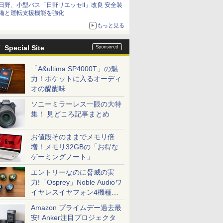
日野、小型バス「日野リエッセII」改良 安全装
備と運転支援機能を強化
もっと見る
Special Site
「A&ultima SP4000T」の魅
力！ポケットに入るオーディ
オの醍醐味
ソニーミラーレス一眼の大特
集！ 見どころ記事まとめ
お値段そのままでメモリ倍
増！メモリ32GBの「お得な
ゲーミングノート」
エントリーなのに脅威の実
力!「Osprey」Noble Audioワ
イヤレスイヤフォン4機種を
一気に聴く
Amazon プライムデー過去最
安! Anker注目プロジェクタ