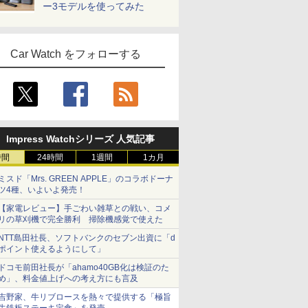
ー3モデルを使ってみた
Car Watch をフォローする
Impress Watchシリーズ 人気記事
時間
24時間
1週間
1カ月
ミスド「Mrs. GREEN APPLE」のコラボドーナ
ツ4種、いよいよ発売！
【家電レビュー】手ごわい雑草との戦い、コメ
リの草刈機で完全勝利 掃除機感覚で使えた
NTT島田社長、ソフトバンクのセブン出資に「d
ポイント使えるようにして」
ドコモ前田社長が「ahamo40GB化は検証のた
め」、料金値上げへの考え方にも言及
吉野家、牛リブロースを熱々で提供する「極旨