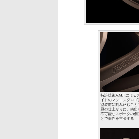
特許技術A.M.T.によ
イドのマシニングロゴ
塗装前に刻み込むこと
風の仕上がりに。鋳出
不可能なスポークの側
とで個性を主張する