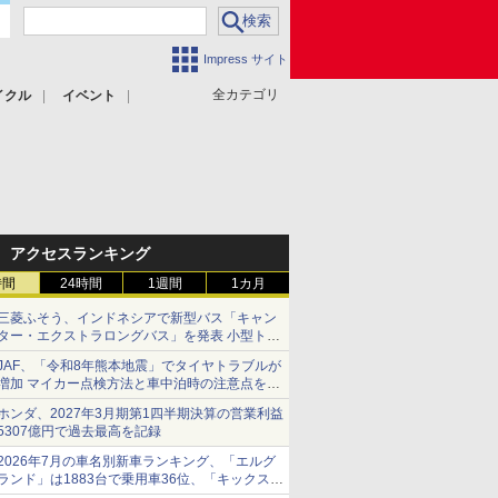
Impress サイト
全カテゴリ
イクル
イベント
アクセスランキング
時間
24時間
1週間
1カ月
三菱ふそう、インドネシアで新型バス「キャン
ター・エクストラロングバス」を発表 小型トラ
ックベースの観光・旅客輸送向けバス
JAF、「令和8年熊本地震」でタイヤトラブルが
増加 マイカー点検方法と車中泊時の注意点を呼
びかけ
ホンダ、2027年3月期第1四半期決算の営業利益
5307億円で過去最高を記録
2026年7月の車名別新車ランキング、「エルグ
ランド」は1883台で乗用車36位、「キックス」
は2591台で27位に