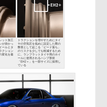
レット加工
トラクションを増やすためにタイ
ンが掛かっ
ヤの空気圧を低めに設定した際の
イールとタ
弊害として起こる「ビード落ち」
ラクション
のリスクを少しでも軽減するため
の変化を最
に、ランフラットタイヤ用のホイ
ールに使用されるハンプ形状
「EH2＋」を一部サイズに採用し
ている