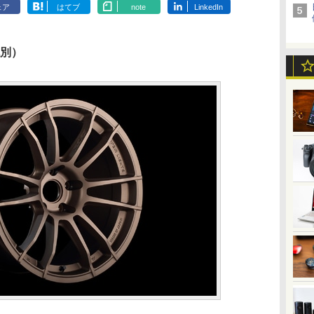
ェア
はてブ
note
LinkedIn
税別）