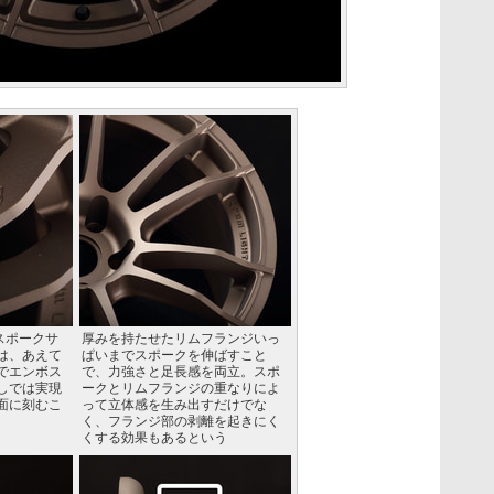
るスポークサ
厚みを持たせたリムフランジいっ
は、あえて
ぱいまでスポークを伸ばすこと
でエンボス
で、力強さと足長感を両立。スポ
しでは実現
ークとリムフランジの重なりによ
面に刻むこ
って立体感を生み出すだけでな
く、フランジ部の剥離を起きにく
くする効果もあるという