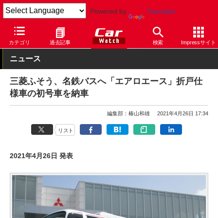
Powered by
Translate
Car Watch
自動車
三菱ふそう
バス
カテゴリ
過去記事
検索
Impressサイト
ニュース
三菱ふそう、名鉄バスへ「エアロエース」折戸仕
様車の初号車を納車
編集部：椿山和雄
2021年4月26日 17:34
リスト
2021年4月26日 発表