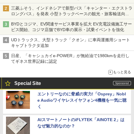
三菱ふそう、インドネシアで新型バス「キャンター・エクストラ
ロングバス」を発表 小型トラックベースの観光・旅客輸送向け
バス
BYDとコジマ、EV関連サービス事業を拡大 EV充電設備施工サー
ビス開始、コジマ店舗でBYD車の展示・試乗イベントを強化
UDトラックス、大型トラック「クオン」に車両運搬用ショート
キャブトラクタ追加
日産、「キャシュカイe-POWER」が無給油で1980kmを走行し
てギネス世界記録に認定
もっと見る
Special Site
エントリーなのに脅威の実力!「Osprey」Nobl
e Audioワイヤレスイヤフォン4機種を一気に聴
く
AIスマートノートのiFLYTEK「AINOTE 2」は
なぜ魅力的なのか？