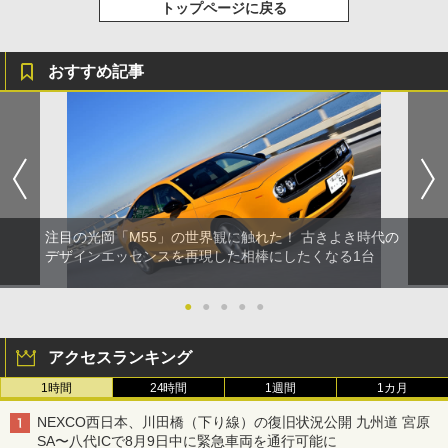
トップページに戻る
おすすめ記事
注目の光岡「M55」の世界観に触れた！ 古きよき時代の
デザインエッセンスを再現した相棒にしたくなる1台
●
●
●
●
●
アクセスランキング
1時間
24時間
1週間
1カ月
NEXCO西日本、川田橋（下り線）の復旧状況公開 九州道 宮原
SA〜八代ICで8月9日中に緊急車両を通行可能に