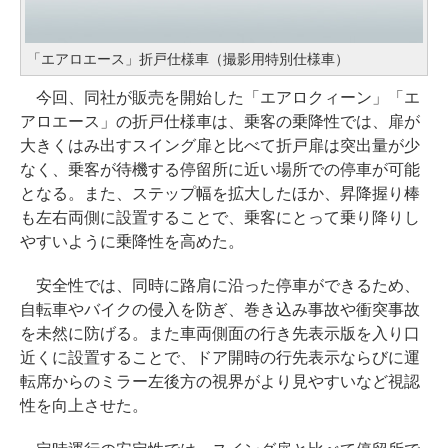
「エアロエース」折戸仕様車（撮影用特別仕様車）
今回、同社が販売を開始した「エアロクィーン」「エ
アロエース」の折戸仕様車は、乗客の乗降性では、扉が
大きくはみ出すスイング扉と比べて折戸扉は突出量が少
なく、乗客が待機する停留所に近い場所での停車が可能
となる。また、ステップ幅を拡大したほか、昇降握り棒
も左右両側に設置することで、乗客にとって乗り降りし
やすいように乗降性を高めた。
安全性では、同時に路肩に沿った停車ができるため、
自転車やバイクの侵入を防ぎ、巻き込み事故や衝突事故
を未然に防げる。また車両側面の行き先表示版を入り口
近くに設置することで、ドア開時の行先表示ならびに運
転席からのミラー左後方の視界がより見やすいなど視認
性を向上させた。