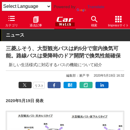
Powered by
Translate
Car Watch
自動車
三菱ふそう
バス
カテゴリ
過去記事
検索
Impressサイト
ニュース
三菱ふそう、大型観光バスは約5分で室内換気可
能。路線バスは乗降時のドア開閉で換気性能確保
新しい生活様式に対応するバスの機能について紹介
編集部：瀬戸 学
2020年5月19日 16:32
リスト
2020年5月19日 発表