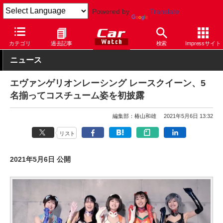
Powered by
Translate
Car Watch
モータースポーツ
スーパー耐久
カテゴリ
過去記事
検索
Impressサイト
ニュース
エヴァンゲリオンレーシング レースクイーン、5
名揃ってコスチューム姿を初披露
編集部：椿山和雄
2021年5月6日 13:32
リスト
2021年5月6日 公開