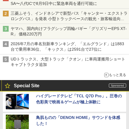
SA〜八代ICで8月9日中に緊急車両を通行可能に
三菱ふそう、インドネシアで新型バス「キャンター・エクストラ
ロングバス」を発表 小型トラックベースの観光・旅客輸送向け
バス
ヤマハ、国内向けフラグシップ四輪バギー「グリズリーEPS XT-
R」 価格220万円
2026年7月の車名別新車ランキング、「エルグランド」は1883
台で乗用車36位、「キックス」は2591台で27位に
UDトラックス、大型トラック「クオン」に車両運搬用ショート
キャブトラクタ追加
もっと見る
Special Site
ハイグレードテレビ「TCL Q7D Pro」。圧巻の
色彩美で映画＆ゲームが極上体験に
鳥肌ものの「DENON HOME」サウンドを体感
した！