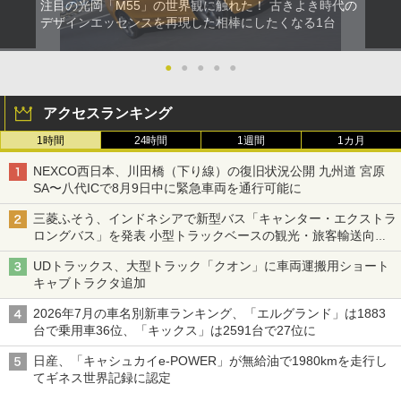
注目の光岡「M55」の世界観に触れた！ 古きよき時代の
デザインエッセンスを再現した相棒にしたくなる1台
●
●
●
●
●
アクセスランキング
1時間
24時間
1週間
1カ月
NEXCO西日本、川田橋（下り線）の復旧状況公開 九州道 宮原
SA〜八代ICで8月9日中に緊急車両を通行可能に
三菱ふそう、インドネシアで新型バス「キャンター・エクストラ
ロングバス」を発表 小型トラックベースの観光・旅客輸送向け
バス
UDトラックス、大型トラック「クオン」に車両運搬用ショート
キャブトラクタ追加
2026年7月の車名別新車ランキング、「エルグランド」は1883
台で乗用車36位、「キックス」は2591台で27位に
日産、「キャシュカイe-POWER」が無給油で1980kmを走行し
てギネス世界記録に認定