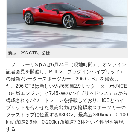
新型「296 GTB」公開
フェラーリS.p.Aは6月24日（現地時間）、オンライン
記者会見を開催し、PHEV（プラグインハイブリッド）
の最新2シータースポーツカー「296 GTB」を発表し
た。296 GTBは新しいV型6気筒2.9リッターターボのICE
（内燃エンジン）と7.45kWのハイブリッドシステムから
構成されるパワートレーンを搭載しており、ICEとハイ
ブリッドを合わせた最高出力は後輪駆動スポーツカーの
クラストップに位置する830CV、最高速330km/h、0-100
km/h加速2.9秒、0-200km/h加速7.3秒という性能を実現
する。