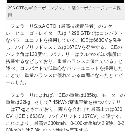
296 GTBのV6ターボエンジン。IHI製ターボチャージャーを採
用
フェラーリS.p.A CTO（最高技術責任者）のミケー
レ・ヒューゴ・レイター氏は「296 GTBではコンパクト
なパワーユニットを採用している。ICEは663CVを発生
し、ハイブリッドシステムは167CVを発生する。ICEの
バンク角は120度で、バッテリーはクルマの低い場所に
搭載するなどしており、重量バランスに優れている」と
述べ、コンパクトで低重心なパワーユニットを採用した
ことで、重量バランスに優れている車両になったとアピ
ールした。
フェラーリによれば、ICEの重量は185kg、モーターの
重量は22kg、そして7.45kWの蓄電容量を持つバッテリ
ーは77kgとされており、両方を合わせた最高出力は830
CV（ICE：663CV、ハイブリッド：167CV）に達する。
これにより、最高速330km/h、0-100km/h加速2.9秒、0-2
00km/h加速7.3秒という性能を実現する。