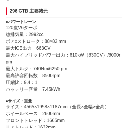
296 GTB 主要諸元
パワートレーン
120度V6ターボ
総排気量：2992cc
ボアxストローク：88×82 mm
最大ICE出力：663CV
最大ハイブリッドパワー出力：610kW（830CV）/8000r
pm
最大トルク：740Nm/6250rpm
最高許容回転数：8500rpm
圧縮比：9.4：1
バッテリー容量：7.45kWh
サイズ・重量
サイズ：4565×1958×1187mm（全長×全幅×全高）
ホイールベース：2600mm
フロントトレッド：1665mm
リアトレッド：1632mm