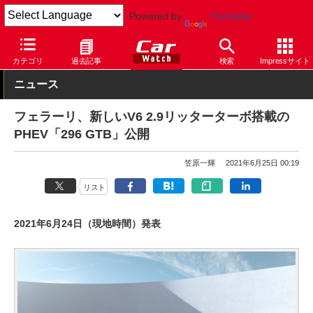
Powered by
Translate
Car Watch
自動車
フェラーリ
その他
カテゴリ
過去記事
検索
Impressサイト
ニュース
フェラーリ、新しいV6 2.9リッターターボ搭載の
PHEV「296 GTB」公開
笠原一輝
2021年6月25日 00:19
リスト
2021年6月24日（現地時間）発表