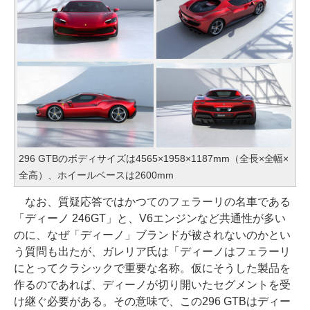
296 GTBのボディサイズは4565×1958×1187mm（全長×全幅×
全高）、ホイールベースは2600mm
なお、質疑応答ではかつてのフェラーリの名車である
「ディーノ 246GT」と、V6エンジンなど共通性が多い
のに、なぜ「ディーノ」ブランドが被されないのかとい
う質問も出たが、ガレリア氏は「ディーノはフェラーリ
にとってクラシックで重要な名称。仮にそうした製品を
作るのであれば、ディーノが切り開いたセグメントを受
け継ぐ必要がある。その意味で、この296 GTBはディー