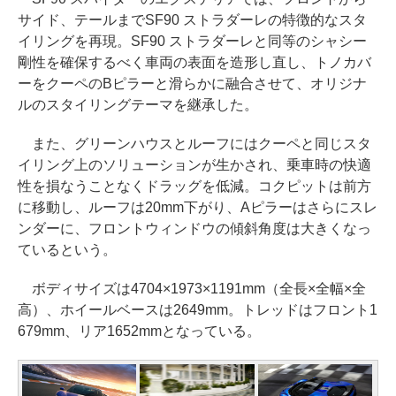
サイド、テールまでSF90 ストラダーレの特徴的なスタ
イリングを再現。SF90 ストラダーレと同等のシャシー
剛性を確保するべく車両の表面を造形し直し、トノカバ
ーをクーペのBピラーと滑らかに融合させて、オリジナ
ルのスタイリングテーマを継承した。
また、グリーンハウスとルーフにはクーペと同じスタ
イリング上のソリューションが生かされ、乗車時の快適
性を損なうことなくドラッグを低減。コクピットは前方
に移動し、ルーフは20mm下がり、Aピラーはさらにスレ
ンダーに、フロントウィンドウの傾斜角度は大きくなっ
ているという。
ボディサイズは4704×1973×1191mm（全長×全幅×全
高）、ホイールベースは2649mm。トレッドはフロント1
679mm、リア1652mmとなっている。