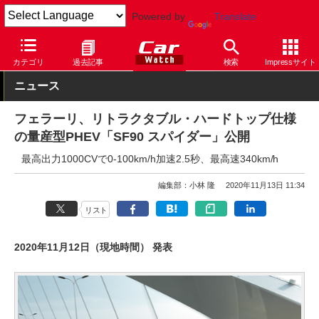
Powered by
Translate
Car Watch
自動車
フェラーリ
その他
カテゴリ
過去記事
検索
Impressサイト
ニュース
フェラーリ、リトラクタブル・ハードトップ仕様
の量産型PHEV「SF90 スパイダー」公開
最高出力1000CVで0-100km/h加速2.5秒、最高速340km/h
編集部：小林 隆
2020年11月13日 11:34
リスト
2020年11月12日（現地時間） 発表