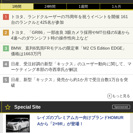
1時間
24時間
1週間
1カ月
トヨタ、ランドクルーザーの75周年を祝うイベントを開催 161
台のランクルと425名が参加
トヨタ、「GR86」一部改良 3眼カメラ採用やMT仕様の5速から
4速へのダウンシフト時の操作性向上など
BMW、直列6気筒FRモデルの限定車「M2 CS Edition EDGE」
価格は1663万円
日産、受注好調の新型「キックス」のユーザー動向に関して、マ
ーケティング本部の寺西章氏が解説
日産、新型「キックス」発売から約1か月で受注台数1万台を突
破
もっと見る
Special Site
レイズのプレミアムカー向けブランドHOMUR
Aから「2×9R」が登場！