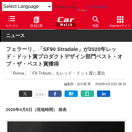
Powered by
Translate
Car Watch
自動車
フェラーリ
その他
カテゴリ
過去記事
検索
Impressサイト
ニュース
フェラーリ、「SF90 Stradale」が2020年レッ
ド・ドット賞プロダクトデザイン部門ベスト・オ
ブ・ザ・ベスト賞獲得
「Roma」「F8 Tributo」もレッド・ドット賞に選出
編集部：佐久間 秀
2020年4月15日 08:25
リスト
2020年4月9日（現地時間） 発表