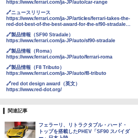
https://www.ferrari.com/ja-JP/auto/car-range
🔗ニュースリリース
https://www.ferrari.com/ja-JP/articles/ferrari-takes-the-
red-dot-best-of-the-best-award-for-the-sf90-stradale-
in-the-product-design-category
🔗製品情報（SF90 Stradale）
https://www.ferrari.com/ja-JP/auto/sf90-stradale
🔗製品情報（Roma）
https://www.ferrari.com/ja-JP/auto/ferrari-roma
🔗製品情報（F8 Tributo）
https://www.ferrari.com/ja-JP/auto/f8-tributo
🔗red dot design award（英文）
https://www.red-dot.org/
関連記事
フェラーリ、リトラクタブル・ハード・
トップを搭載したPHEV「SF90 スパイダ
ー」日本上陸