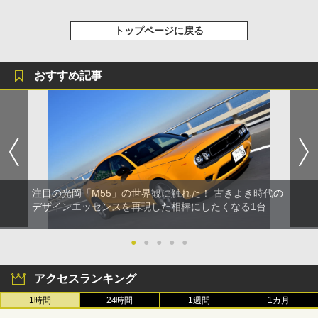
トップページに戻る
おすすめ記事
注目の光岡「M55」の世界観に触れた！ 古きよき時代の
デザインエッセンスを再現した相棒にしたくなる1台
●
●
●
●
●
アクセスランキング
1時間
24時間
1週間
1カ月