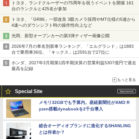
トヨタ、ランドクルーザーの75周年を祝うイベントを開催 161
台のランクルと425名が参加
トヨタ、「GR86」一部改良 3眼カメラ採用やMT仕様の5速から
4速へのダウンシフト時の操作性向上など
光岡、新型オープンカーの第3弾ティザー画像公開
2026年7月の車名別新車ランキング、「エルグランド」は1883
台で乗用車36位、「キックス」は2591台で27位に
ホンダ、2027年3月期第1四半期決算の営業利益5307億円で過去
最高を記録
もっと見る
Special Site
メモリ32GBでも予算内。産経新聞社がAMD R
yzen搭載dynabookを2千台導入
総合オーディオブランドに進化するSHANLING
とは何者か？