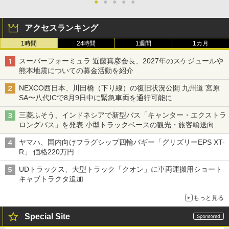
●
●
●
●
●
アクセスランキング
1時間
24時間
1週間
1カ月
スーパーフォーミュラ 近藤真彦会長、2027年のスケジュールや
熊本地震についての募金活動を紹介
NEXCO西日本、川田橋（下り線）の復旧状況公開 九州道 宮原
SA〜八代ICで8月9日中に緊急車両を通行可能に
三菱ふそう、インドネシアで新型バス「キャンター・エクストラ
ロングバス」を発表 小型トラックベースの観光・旅客輸送向け
バス
ヤマハ、国内向けフラグシップ四輪バギー「グリズリーEPS XT-
R」 価格220万円
UDトラックス、大型トラック「クオン」に車両運搬用ショート
キャブトラクタ追加
もっと見る
Special Site