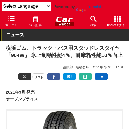
Powered by
Translate
Car Watch
タイヤ
横浜ゴム
スタッドレス
カテゴリ
過去記事
検索
Impressサイト
ニュース
横浜ゴム、トラック・バス用スタッドレスタイヤ
「904W」 氷上制動性能4％、耐摩耗性能10％向上
編集部：塩谷公邦
2021年7月30日 17:31
リスト
2021年9月 発売
オープンプライス