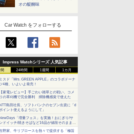
オの醍醐味
Car Watch をフォローする
Impress Watchシリーズ 人気記事
時間
24時間
1週間
1カ月
ミスド「Mrs. GREEN APPLE」のコラボドーナ
ツ4種、いよいよ発売！
【家電レビュー】手ごわい雑草との戦い、コメ
リの草刈機で完全勝利 掃除機感覚で使えた
NTT島田社長、ソフトバンクのセブン出資に「d
ポイント使えるようにして」
NewDays「増量フェス」を実施！おにぎり/サ
ンドイッチ/焼きそばなど16品が値段そのままで
ボリュームアップ
吉野家、牛リブロースを熱々で提供する「極旨