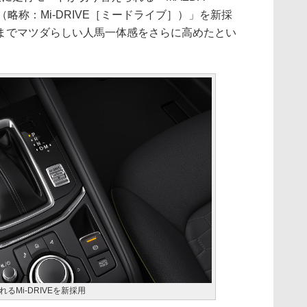
ELECT（略称：Mi-DRIVE［ミードライブ］）」を新採
までマツダらしい人馬一体感をさらに高めたとい
Mi-DRIVEを新採用