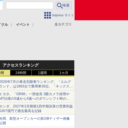
Impress サイト
全カテゴリ
イクル
イベント
アクセスランキング
時間
24時間
1週間
1カ月
2026年7月の車名別新車ランキング、「エルグ
ランド」は1883台で乗用車36位、「キックス」
は2591台で27位に
トヨタ、「GR86」一部改良 3眼カメラ採用や
MT仕様の5速から4速へのダウンシフト時の操
作性向上など
ホンダ、2027年3月期第1四半期決算の営業利益
5307億円で過去最高を記録
光岡、新型オープンカーの第3弾ティザー画像
公開