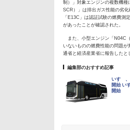
制）」対象エンジンの複数機種に
SCR）」は排出ガス性能の劣化
「E13C」は認証試験の燃費測
があったことが確認された。
また、小型エンジン「N04C（
いないものの燃費性能の問題が
通省と経済産業省に報告したと
編集部のおすすめ記事
いすゞ、
開始 い
開始