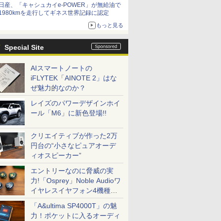
日産、「キャシュカイe-POWER」が無給油で
1980kmを走行してギネス世界記録に認定
もっと見る
Special Site
AIスマートノートの
iFLYTEK「AINOTE 2」はな
ぜ魅力的なのか？
レイズのパワーデザインホイ
ール「M6」に新色登場!!
クリエイティブが作った2万
円台の“小さなピュアオーデ
ィオスピーカー”
エントリーなのに脅威の実
力!「Osprey」Noble Audioワ
イヤレスイヤフォン4機種を
一気に聴く
「A&ultima SP4000T」の魅
力！ポケットに入るオーディ