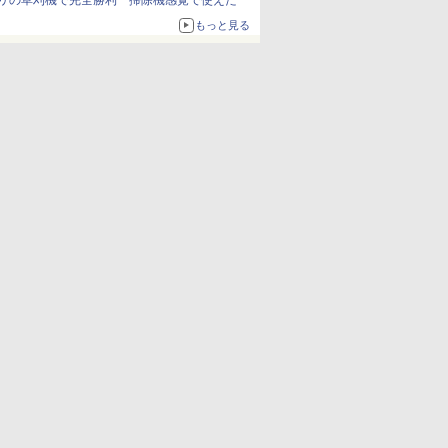
リの草刈機で完全勝利 掃除機感覚で使えた
もっと見る