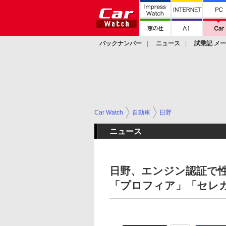
バックナンバー
ニュース
試乗記 メ
カスタム
Car Watch
自動車
日野
ニュース
日野、エンジン認証で性
「プロフィア」「セレ