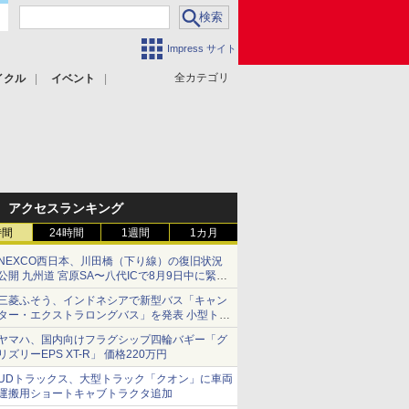
Impress サイト
全カテゴリ
イクル
イベント
アクセスランキング
時間
24時間
1週間
1カ月
NEXCO西日本、川田橋（下り線）の復旧状況
公開 九州道 宮原SA〜八代ICで8月9日中に緊急
車両を通行可能に
三菱ふそう、インドネシアで新型バス「キャン
ター・エクストラロングバス」を発表 小型トラ
ックベースの観光・旅客輸送向けバス
ヤマハ、国内向けフラグシップ四輪バギー「グ
リズリーEPS XT-R」 価格220万円
UDトラックス、大型トラック「クオン」に車両
運搬用ショートキャブトラクタ追加