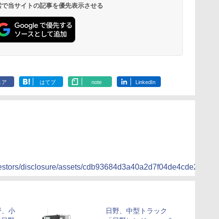
 検索で当サイトの記事を優先表示させる
ェア
はてブ
note
LinkedIn
investors/disclosure/assets/cdb93684d3a40a2d7f04de4cde289ae
野、小
日野、中型トラック