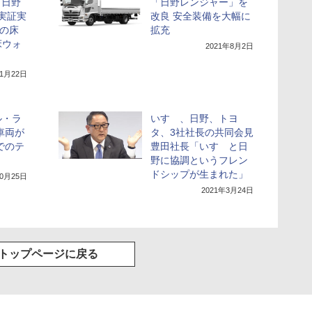
「日野
「日野レンジャー」を
」実証実
改良 安全装備を大幅に
mの床
拡充
床ウォ
2021年8月2日
11月22日
ル・ラ
いすゞ、日野、トヨ
車両が
タ、3社社長の共同会見
でのテ
豊田社長「いすゞと日
野に協調というフレン
ドシップが生まれた」
10月25日
2021年3月24日
トップページに戻る