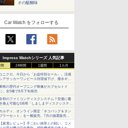
オの醍醐味
Car Watch をフォローする
Impress Watchシリーズ 人気記事
時間
24時間
1週間
1カ月
ユニクロ、今日から「お盆特別セール」。涼感
シアサッカーワンピース待望値下げ、撥水ギア
ショーツは1990円に
東映の歴代オープニング映像がカプセルトイ
に。全5種で8月下旬発売
令和のファミコンディスクシステム？安価に書
き換え可能なGB用「しましまディスクシステ
ム」
カルディ、オンライン限定「ネコバッグ＆タン
ブラーセット」を一般販売。7月の抽選販売の
当選無効分
【家電レビュー】手ごわい雑草との戦い、コメ