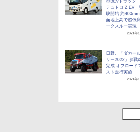
型BEVトラック
デュトロ Z EV
験開始 約400m
面地上高で超低
ークスルー実現
2021年
日野、「ダカー
リー2022」参戦
完成 オフロード
スト走行実施
2021年