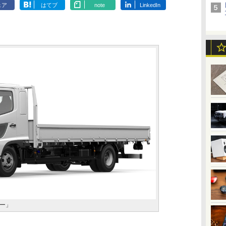
ェア
はてブ
note
LinkedIn
ー」