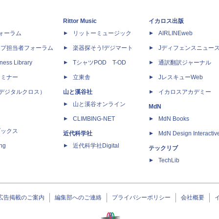
Rittor Music
イカロス出版
dフォーラム
リットーミュージック
AIRLINEweb
ップ担当者フォーラム
楽器探そう!デジマート
Jディフェンスニュー
ness Library
TシャツPOD T-OD
通訳翻訳ジャーナル
セミナー
立東舎
JレスキューWeb
 X（デジタルクロス）
山と溪谷社
イカロスアカデミー
山と溪谷オンライン
MdN
CLIMBING-NET
MdN Books
ブックス
近代科学社
MdN Design Interactiv
ing
近代科学社Digital
テックリブ
TechLib
広告掲載のご案内
編集部へのご連絡
プライバシーポリシー
会社概要