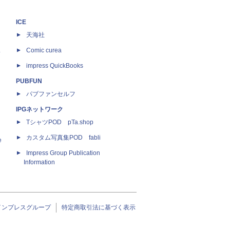
ICE
天海社
ス
Comic curea
impress QuickBooks
PUBFUN
パブファンセルフ
IPGネットワーク
TシャツPOD pTa.shop
カスタム写真集POD fabli
e
Impress Group Publication
Information
インプレスグループ
特定商取引法に基づく表示