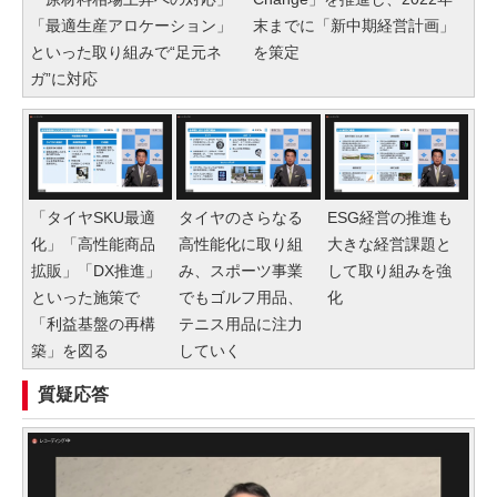
「最適生産アロケーション」
末までに「新中期経営計画」
といった取り組みで“足元ネ
を策定
ガ”に対応
「タイヤSKU最適
タイヤのさらなる
ESG経営の推進も
化」「高性能商品
高性能化に取り組
大きな経営課題と
拡販」「DX推進」
み、スポーツ事業
して取り組みを強
といった施策で
でもゴルフ用品、
化
「利益基盤の再構
テニス用品に注力
築」を図る
していく
質疑応答