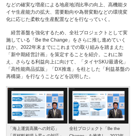
などの確実な増産による地産地消比率の向上、高機能タ
イヤ生産能力の拡大、需要動向や為替変動などの環境変
化に応じた柔軟な生産配置などを行なっていく。
経営基盤を強化するため、全社プロジェクトとして実
施している「Be the Change」をさらに推し進めていく
ほか、2022年末までにこれまでの取り組みを踏まえた
「新中期経営計画」を策定することを紹介。これに加
え、さらなる利益向上に向けて、「タイヤSKU最適化」
「高性能商品拡販」「DX推進」を柱とした「利益基盤の
再構築」を行なうことなどを説明した。
「海上運賃高騰への対応」
全社プロジェクト「Be the
「原材料相場上昇への対応」
Change」を推進し、2022年