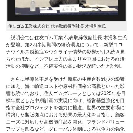
住友ゴム工業株式会社 代表取締役副社長 木滑和生氏
説明会では住友ゴム工業 代表取締役副社長 木滑和生氏
が登壇。第2四半期期間の経済環境について、新型コロ
ナウイルス感染症やウクライナ情勢の影響が引き続き見
られたほか、インフレ圧力の高まりや中国における経済
活動の抑制など、不確実性の高い状況が続いたと説明。
さらに半導体不足を受けた新車の生産台数減少の影響
に加え、海上輸送コストや原材料価格の高騰といった影
響も続いており、住友ゴムグループとしては2025年を目
標年度とした中期計画の実現に向け、経営基盤強化を目
指す全社プロジェクトを強力に推進。世界の主要市場に
構築した製販拠点における効果の最大化を目指し、顧客
ニーズに対応した高機能商品を開発、ブランドバリュー
アップを図るなど、グローバル体制による競争力の強化