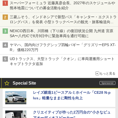
スーパーフォーミュラ 近藤真彦会長、2027年のスケジュールや
熊本地震についての募金活動を紹介
三菱ふそう、インドネシアで新型バス「キャンター・エクストラ
ロングバス」を発表 小型トラックベースの観光・旅客輸送向け
バス
NEXCO西日本、川田橋（下り線）の復旧状況公開 九州道 宮原
SA〜八代ICで8月9日中に緊急車両を通行可能に
ヤマハ、国内向けフラグシップ四輪バギー「グリズリーEPS XT-
R」 価格220万円
UDトラックス、大型トラック「クオン」に車両運搬用ショート
キャブトラクタ追加
もっと見る
Special Site
レイズ鍛造1ピースアルミホイール「CE28 N-p
lus」軽量なままに剛性を向上
クリエイティブが作った2万円台の“小さなピュ
アオーディオスピーカー”