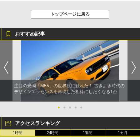
トップページに戻る
おすすめ記事
注目の光岡「M55」の世界観に触れた！ 古きよき時代の
デザインエッセンスを再現した相棒にしたくなる1台
●
●
●
●
●
アクセスランキング
1時間
24時間
1週間
1カ月