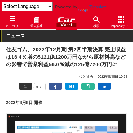
Powered by
Translate
Car Watch
タイヤ
ダンロップ
その他
カテゴリ
過去記事
検索
Impressサイト
ニュース
住友ゴム、2022年12月期 第2四半期決算 売上収益
は16.4％増の5121億1200万円ながら原材料高など
の影響で営業利益56.0％減の125億7200万円に
佐久間 秀
2022年8月8日 19:24
リスト
2022年8月8日 開催