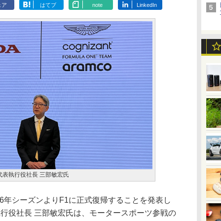
ェア
はてブ
note
LinkedIn
代表執行役社長 三部敏宏氏
26年シーズンよりF1に正式復帰することを発表し
執行役社長 三部敏宏氏は、モータースポーツ参戦の