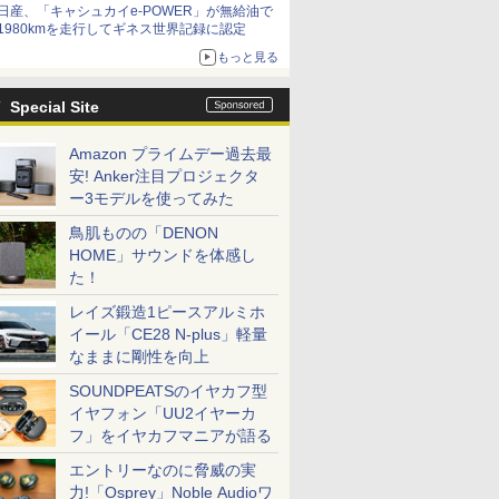
日産、「キャシュカイe-POWER」が無給油で
1980kmを走行してギネス世界記録に認定
もっと見る
Special Site
Amazon プライムデー過去最
安! Anker注目プロジェクタ
ー3モデルを使ってみた
鳥肌ものの「DENON
HOME」サウンドを体感し
た！
レイズ鍛造1ピースアルミホ
イール「CE28 N-plus」軽量
なままに剛性を向上
SOUNDPEATSのイヤカフ型
イヤフォン「UU2イヤーカ
フ」をイヤカフマニアが語る
エントリーなのに脅威の実
力!「Osprey」Noble Audioワ