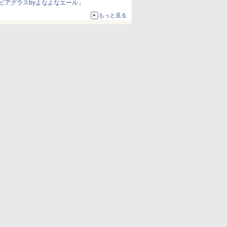
ビアグラスbyよなよなエール」
もっと見る