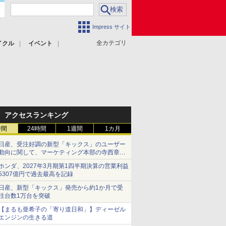
Impress サイト
全カテゴリ
イクル
イベント
アクセスランキング
時間
24時間
1週間
1カ月
日産、受注好調の新型「キックス」のユーザー
動向に関して、マーケティング本部の寺西章氏
が解説
ホンダ、2027年3月期第1四半期決算の営業利益
5307億円で過去最高を記録
日産、新型「キックス」発売から約1か月で受
注台数1万台を突破
【まるも亜希子の「寄り道日和」】ディーゼル
エンジンの生きる道