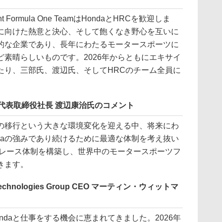
izant Formula One TeamはHondaとHRCを歓迎しま
に向けた熱意と決心、そして飽くなき野心を互いに
界的な企業であり、長年にわたるモータースポーツに
素晴らしいものです。2026年からともにエキサイ
たり、三部氏、渡辺氏、そしてHRCのチーム全員に
代表取締役社長 渡辺康治氏のコメント
移行という大きな環境変化を迎える中、将来にわ
daの強みであり続けるために最適な体制を考え抜い
なレース体制を構築し、世界中のモータースポーツフ
きます。
ce Technologies Group CEO マーティン・ウィットマ
daと仕事をする機会に恵まれてきました。2026年