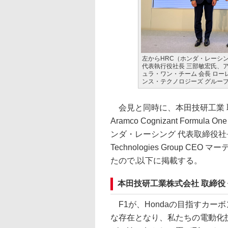
左からHRC（ホンダ・レーシ
代表執行役社長 三部敏宏氏、
ュラ・ワン・チーム 会長 ロ
ンス・テクノロジーズ グループ
会見と同時に、本田技研工業 取締役
Aramco Cognizant For
ンダ・レーシング 代表取締役社長 渡辺康
Technologies Group
たので,以下に掲載する。
本田技研工業株式会社 取締役
F1が、Hondaの目指すカー
な存在となり、私たちの電動化