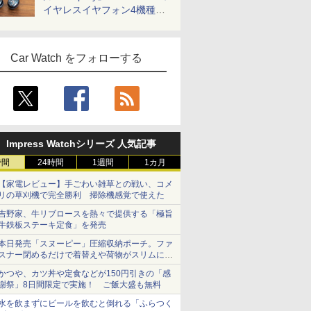
イヤレスイヤフォン4機種を
一気に聴く
Car Watch をフォローする
Impress Watchシリーズ 人気記事
時間
24時間
1週間
1カ月
【家電レビュー】手ごわい雑草との戦い、コメ
リの草刈機で完全勝利 掃除機感覚で使えた
吉野家、牛リブロースを熱々で提供する「極旨
牛鉄板ステーキ定食」を発売
本日発売「スヌーピー」圧縮収納ポーチ。ファ
スナー閉めるだけで着替えや荷物がスリムにま
とまる
かつや、カツ丼や定食などが150円引きの「感
謝祭」8日間限定で実施！ ご飯大盛も無料
水を飲まずにビールを飲むと倒れる「ふらつく