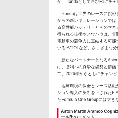
が、Hondaとして再びF1に
Hondaは世界のレースに挑戦
からの新レギュレーションでは
る高性能バッテリーとそのマネ
得られる技術やノウハウは、電
電動車の競争力に直結する可能
いるeVTOLなど、さまざまな
新たなパートナーとなるAston Martin
は、勝利への真摯な姿勢と情熱で大いに共
て、2026年からともにチャン
地球環境の保全とレース活動が
ション導入の英断を下されたFI
たFormula One Groupに
Aston Martin Aramco Co
ール氏のコメント