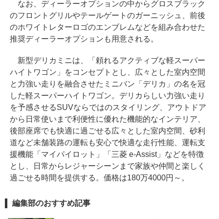
なお、ディーラーオプションの中からグロスブラック
のフロントグリルやテールゲートのガーニッシュ、前後
のホワイトレターロゴのエンブレムなどを組み合わせた
推奨ディーラーオプションも用意される。
新型デリカミニは、「頼れるアクティブな軽スーパー
ハイトワゴン」をコンセプトとし、広々とした室内空間
と力強い走りを融合させたミニバン「デリカ」の名を冠
した軽スーパーハイトワゴン。デリカらしい力強い走り
を予感させるSUVならではのスタイリング、アウトドア
から日常使いまで利便性に優れた機能的なインテリア、
後部座席でも快適に過ごせる広々とした室内空間、砂利
道など未舗装路の運転も安心で快適な走行性能、運転支
援機能「マイパイロット」「三菱 e-Assist」などを特徴
とし、日常からレジャーシーンまで家族や仲間と楽しく
過ごせる時間を提供する。価格は180万4000円～。
編集部のおすすめ記事