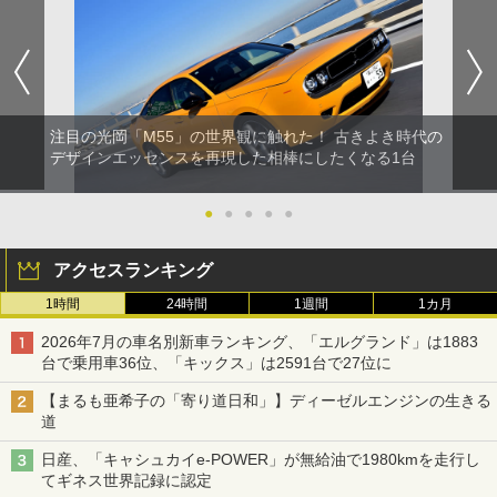
注目の光岡「M55」の世界観に触れた！ 古きよき時代の
デザインエッセンスを再現した相棒にしたくなる1台
●
●
●
●
●
アクセスランキング
1時間
24時間
1週間
1カ月
2026年7月の車名別新車ランキング、「エルグランド」は1883
台で乗用車36位、「キックス」は2591台で27位に
【まるも亜希子の「寄り道日和」】ディーゼルエンジンの生きる
道
日産、「キャシュカイe-POWER」が無給油で1980kmを走行し
てギネス世界記録に認定