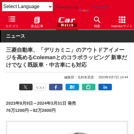
Powered by
Translate
Car Watch
自動車
三菱自動車
デリカ ミニ
カテゴリ
過去記事
検索
Impressサイト
ニュース
三菱自動車、「デリカミニ」のアウトドアイメー
ジを高めるColemanとのコラボラッピング 新車だ
けでなく既販車・中古車にも対応
編集部：北村友里恵
2023年9月7日 14:44
リスト
2023年9月9日～2024年3月31日 発売
76万1200円～82万2800円