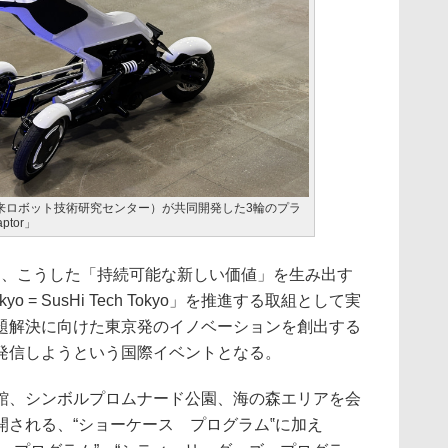
 未来ロボット技術研究センター）が共同開発した3輪のプラ
tor」
2024」では、こうした「持続可能な新しい価値」を生み出す
ech Tokyo = SusHi Tech Tokyo」を推進する取組として実
題解決に向けた東京発のイノベーションを創出する
発信しようという国際イベントとなる。
、シンボルプロムナード公園、海の森エリアを会
される、“ショーケース プログラム‟に加え