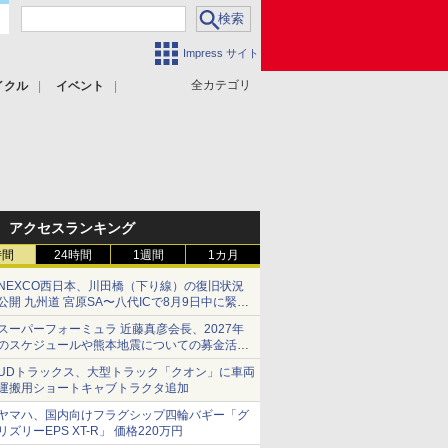
Impress サイト
全カテゴリ
イクル
イベント
アクセスランキング
時間
24時間
1週間
1カ月
NEXCO西日本、川田橋（下り線）の復旧状況
公開 九州道 宮原SA〜八代ICで8月9日中に緊急
車両を通行可能に
スーパーフォーミュラ 近藤真彦会長、2027年
のスケジュールや熊本地震についての募金活動
を紹介
UDトラックス、大型トラック「クオン」に車両
運搬用ショートキャブトラクタ追加
ヤマハ、国内向けフラグシップ四輪バギー「グ
リズリーEPS XT-R」 価格220万円