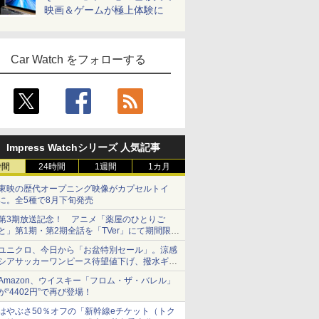
映画＆ゲームが極上体験に
Car Watch をフォローする
Impress Watchシリーズ 人気記事
時間
24時間
1週間
1カ月
東映の歴代オープニング映像がカプセルトイ
に。全5種で8月下旬発売
第3期放送記念！ アニメ「薬屋のひとりご
と」第1期・第2期全話を「TVer」にて期間限定
で順次無料配信開始
ユニクロ、今日から「お盆特別セール」。涼感
シアサッカーワンピース待望値下げ、撥水ギア
ショーツは1990円に
Amazon、ウイスキー「フロム・ザ・バレル」
が“4402円”で再び登場！
はやぶさ50％オフの「新幹線eチケット（トク