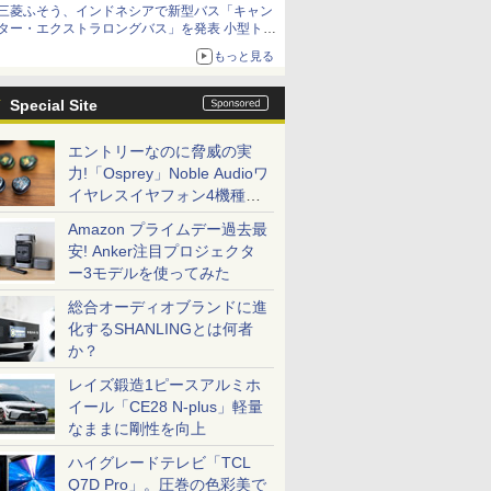
三菱ふそう、インドネシアで新型バス「キャン
ター・エクストラロングバス」を発表 小型トラ
ックベースの観光・旅客輸送向けバス
もっと見る
Special Site
エントリーなのに脅威の実
力!「Osprey」Noble Audioワ
イヤレスイヤフォン4機種を
一気に聴く
Amazon プライムデー過去最
安! Anker注目プロジェクタ
ー3モデルを使ってみた
総合オーディオブランドに進
化するSHANLINGとは何者
か？
レイズ鍛造1ピースアルミホ
イール「CE28 N-plus」軽量
なままに剛性を向上
ハイグレードテレビ「TCL
Q7D Pro」。圧巻の色彩美で