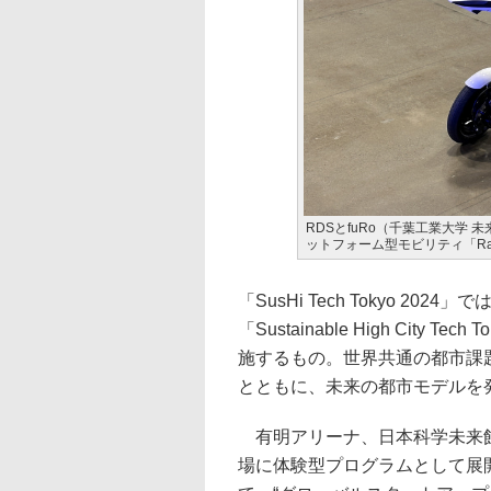
RDSとfuRo（千葉工業大学
ットフォーム型モビリティ「Rap
「SusHi Tech Tokyo 
「Sustainable High City T
施するもの。世界共通の都市課
とともに、未来の都市モデルを
有明アリーナ、日本科学未来館
場に体験型プログラムとして展開