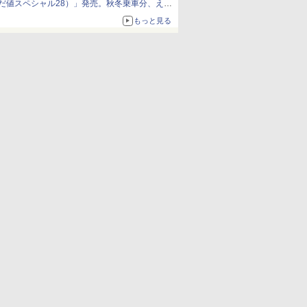
だ値スペシャル28）」発売。秋冬乗車分、えき
ねっと限定
もっと見る