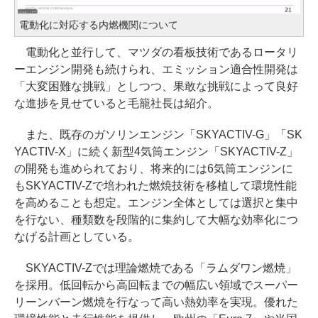
電動化に対応する内燃機関について
電動化と並行して、マツダの看板技術であるロータリ
ーエンジン開発も続けられ、エミッション適合性開発は
「大変困難な挑戦」としつつ、果敢な挑戦によって良好
な進捗を見せていると毛籠社長は紹介。
また、既存のガソリンエンジン「SKYACTIV-G」「SK
YACTIV-X」に続く新型4気筒エンジン「SKYACTIV-Z」
の開発も進められており、将来的には6気筒エンジンに
もSKYACTIV-Zで培われた燃焼技術を移植して環境性能
を高めることも想定。エンジン全体としては選択と集中
を行ない、種類数を段階的に集約して大幅な効率化につ
なげる計画としている。
SKYACTIV-Zでは理論燃焼である「ラムダワン燃焼」
を採用。低回転から高回転までの幅広い領域でスーパー
リーンバーン燃焼を行なって高い熱効率を実現。優れた