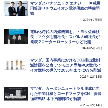
マツダとパナソニック エナジー、車載用
円筒形リチウムイオン電池供給の準備開
始
2024年9月6日
電動化時代の内燃機関を、トヨタ佐藤社
長・マツダ毛籠社長・スバル大崎社長が
発表 2ローターロータリーなど公開
2024年5月28日
マツダ、国内事業におけるCO2排出量削
減計画を公表 アンモニア専焼や次世代バ
イオ燃料の導入で2030年までに69％削減
2023年12月14日
マツダ、カーボンニュートラル達成に向
けた中間目標とロードマップをCN・資源
循環戦略 木下浩志部長が解説
2023年12月14日