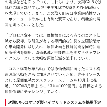
の削減などを図っていく。これらにより、次期CX-5では
既存の購入部品でも現行モデル比で約6％の原価効率化
を実現していく。また、この取り組みは事業継続性やカ
ーボンニュートラルにも有利な変革であり、積極的な展
開を図っていくとした。
「プロセス変革」では、価格競合による点でのコスト低
減から脱却。取引先が有する専門的な知見を企画段階か
ら車両開発に取り入れ、原価企画と性能開発を同時に進
める手法を採用。原価低減と性能向上を両立させるブレ
イクスルーとして大幅な原価低減を追求していく。
「コスト構造改革活動」では原価低減に向けたコスト構
造改革活動をさらに加速させていくため、専任リソース
として原価低減のタスクフォースチームを10月末に発
足。2027年3月期までに「3％≒1000億円」を目標とする
原価低減にチャレンジしていく。
次期CX-5はマツダ製ハイブリッドシステムを採用予定