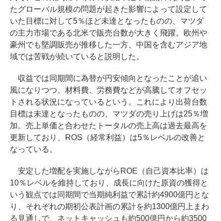
たグローバル規模の問題が起きた影響によって設定して
いた目標に対して5％ほど未達となったものの、マツダ
の主力市場である北米で販売台数が大きく飛躍。欧州や
豪州でも堅調販売が推移した一方、中国を含むアジア地
域では苦戦が続いていると説明した。
収益では同期間に為替が円安傾向となったことが追い
風になりつつ、材料費、労務費などが高騰してオフセッ
トされる状況になっているという。これにより出荷台数
目標は未達となったものの、マツダの売り上げは25％増
加。売上単価と合わせたトータルの売上高は過去最高を
更新しており、ROS（経常利益）は5％レベルの改善と
なっている。
安定した増配を実施しながらROE（自己資本比率）は
10％レベルを維持しており、成長に向けた原資の獲得と
いう観点では同期間で当期純利益で累計約4900億円とな
り、それぞれの期初公表計画の累計を約1300億円上まわ
る見通しで、ネットキャッシュも約500億円から約3500