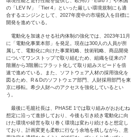
環境性能と走行性能を提供し、欧州の「Euro 7」や米国
の「LEV IV」「Tier 4」といった厳しい環境規制にも適
合するエンジンとして、2027年度中の市場投入を目標に
開発を進めている。
電動化を加速させる社内体制の強化では、2023年11月
に「電動化事業本部」を発足。現在は300人の人員が所
属して、電動化に向けた事業戦略、技術戦略、商品開発
についてワンストップで取り組むため、組織を従来の7
階層から3階層にフラット化して取り組みスピードを倍
速で進めている。また、ソフトウェア人材の採用強化を
図るため、R＆Dのソフトウェア部門、人財採用部門を東
京に移転。希少人財へのアクセスを強化しているとい
う。
最後に毛籠社長は、PHASE 1では取り組みがおおむね
想定に沿って進捗しており、今後も引き続き電動化に向
けた環境や経営を取り巻く環境は変わり続けると想定し
ており、計画変更も柔軟に行なう余地を残しながら、意