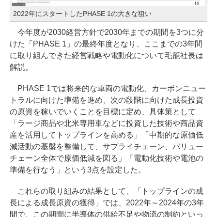
2022年にスタートしたPHASE 1の大きな狙い
今年度が2030経営方針で2030年までの期間を3つに分
けた「PHASE 1」の最終年度となり、ここまでの3年間
に取り組んできた経営戦略や電動化について毛籠社長は
解説。
PHASE 1では将来的な車両の電動化、カーボンニュー
トラルに向けた準備を進め、次の段階に向けた成長投資
の原資を稼いでいくことを目標に定め、具体策として
「ラージ商品や北米専用車などに投資した技術や商品資
産を活用してトップラインを高める」「中期的な原価低
減活動の基盤を整備して、サプライチェーン、バリュー
チェーン全体で原価低減を図る」「電動化技術や電池の
準備を行なう」という3点を設定した。
これらの取り組みの結果として、「トップラインの成
長による成長原資の獲得」では、2022年～2024年の3年
間で、この期間に半導体の供給不足や物流の制約といっ