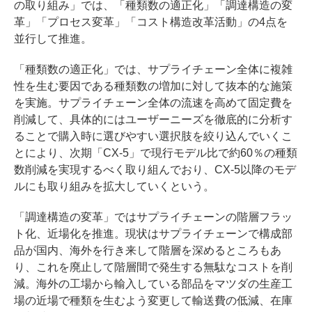
の取り組み」では、「種類数の適正化」「調達構造の変
革」「プロセス変革」「コスト構造改革活動」の4点を
並行して推進。
「種類数の適正化」では、サプライチェーン全体に複雑
性を生む要因である種類数の増加に対して抜本的な施策
を実施。サプライチェーン全体の流速を高めて固定費を
削減して、具体的にはユーザーニーズを徹底的に分析す
ることで購入時に選びやすい選択肢を絞り込んでいくこ
とにより、次期「CX-5」で現行モデル比で約60％の種類
数削減を実現するべく取り組んでおり、CX-5以降のモデ
ルにも取り組みを拡大していくという。
「調達構造の変革」ではサプライチェーンの階層フラッ
ト化、近場化を推進。現状はサプライチェーンで構成部
品が国内、海外を行き来して階層を深めるところもあ
り、これを廃止して階層間で発生する無駄なコストを削
減。海外の工場から輸入している部品をマツダの生産工
場の近場で種類を生むよう変更して輸送費の低減、在庫