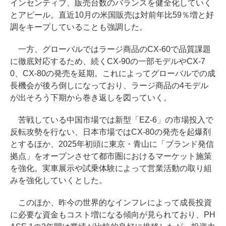
インセンティブ、販売台数のバランスを健全化していく
とアピール。直近10月の米国販売は対前年比59％増と好
調をキープしていることも強調した。
一方、グローバルではラージ商品のCX-60で品質課題
に徹底対応するため、続くCX-90の一部モデルやCX-7
0、CX-80の発売を延期。これによってグローバルでの成
長機会が後ろ倒しになっており、ラージ商品の4モデル
が出そろう下期から巻き返しを図っていく。
苦戦している中国市場では新型「EZ-6」の市場投入で
反転攻勢を行ない、日本市場ではCX-80の発売を起爆剤
とするほか、2025年初頭に東京・青山に「ブランド発信
拠点」をオープンさせて都市圏におけるマーケット施策
を強化。実車展示や試乗体験によって営業活動の取り組
みを強化していくとした。
このほか、昨今の世界的なインフレによって成長投資
に必要な資金もコスト増になる傾向が見られており、PH