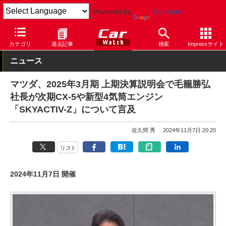
Powered by
Translate
Car Watch
自動車
マツダ
その他
カテゴリ
過去記事
検索
Impressサイト
ニュース
マツダ、2025年3月期 上期決算説明会で毛籠勝弘
社長が次期CX-5や新型4気筒エンジン
「SKYACTIV-Z」について言及
佐久間 秀
2024年11月7日 20:20
リスト
2024年11月7日 開催