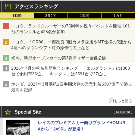
アクセスランキング
1時間
24時間
1週間
1カ月
トヨタ、ランドクルーザーの75周年を祝うイベントを開催 161
台のランクルと425名が参加
トヨタ、「GR86」一部改良 3眼カメラ採用やMT仕様の5速から
4速へのダウンシフト時の操作性向上など
光岡、新型オープンカーの第3弾ティザー画像公開
2026年7月の車名別新車ランキング、「エルグランド」は1883
台で乗用車36位、「キックス」は2591台で27位に
ホンダ、2027年3月期第1四半期決算の営業利益5307億円で過去
最高を記録
もっと見る
Special Site
レイズのプレミアムカー向けブランドHOMUR
Aから「2×9R」が登場！