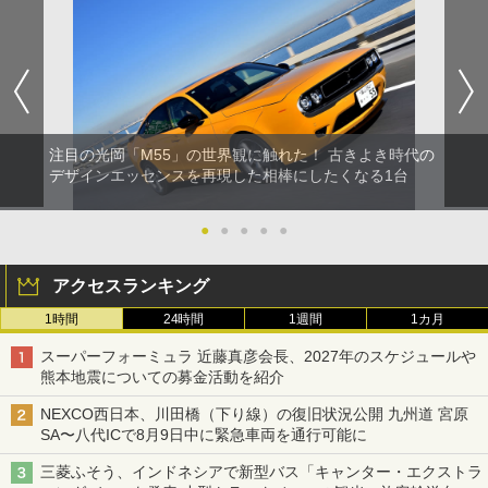
注目の光岡「M55」の世界観に触れた！ 古きよき時代の
デザインエッセンスを再現した相棒にしたくなる1台
●
●
●
●
●
アクセスランキング
1時間
24時間
1週間
1カ月
スーパーフォーミュラ 近藤真彦会長、2027年のスケジュールや
熊本地震についての募金活動を紹介
NEXCO西日本、川田橋（下り線）の復旧状況公開 九州道 宮原
SA〜八代ICで8月9日中に緊急車両を通行可能に
三菱ふそう、インドネシアで新型バス「キャンター・エクストラ