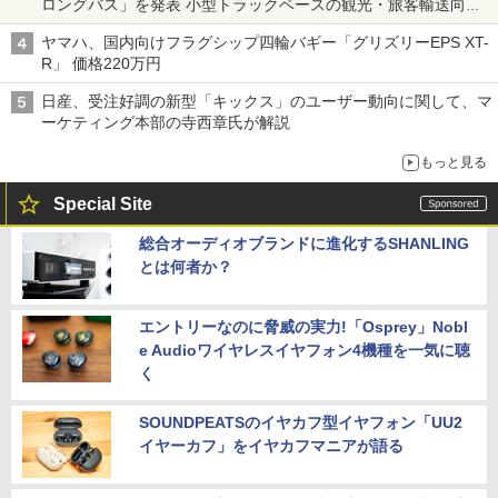
ロングバス」を発表 小型トラックベースの観光・旅客輸送向け
バス
ヤマハ、国内向けフラグシップ四輪バギー「グリズリーEPS XT-
R」 価格220万円
日産、受注好調の新型「キックス」のユーザー動向に関して、マ
ーケティング本部の寺西章氏が解説
もっと見る
Special Site
総合オーディオブランドに進化するSHANLING
とは何者か？
エントリーなのに脅威の実力!「Osprey」Nobl
e Audioワイヤレスイヤフォン4機種を一気に聴
く
SOUNDPEATSのイヤカフ型イヤフォン「UU2
イヤーカフ」をイヤカフマニアが語る