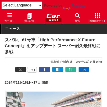
Powered by
Translate
Car Watch
モータースポーツ
スーパー耐久
カテゴリ
過去記事
検索
Impressサイト
ニュース
スバル、61号車「High Performance X Future
Concept」をアップデート スーパー耐久最終戦に
参戦
編集部：椿山和雄
2024年11月14日 16:53
リスト
2024年11月16日〜17日 開催