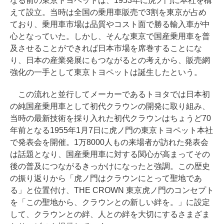
なる前の東京トヨペットは、1953年に虎ノ門に本社を構
えて設立。当時は全国の乗用車販売で3割を東京が占め
ており、乗用車市場は品質やコスト面で勝る輸入車が中
心となっていた。しかし、そんな東京で国産乗用車を普
及させることができれば日本市場を席巻することにな
り、日本の産業発展にもつながるとの考えから、販売網
強化の一手として東京トヨペットは誕生したという。
この流れと並行してメーカーであるトヨタでは日本初
の純国産乗用車として初代クラウンの開発に取り組み、
当時の最新技術を採り入れた初代クラウンはちょうど70
年前となる1955年1月7日に虎ノ門の東京トヨペット本社
で発表会を開催。1万8000人もの来場者が訪れた発表会
は話題となり、国産乗用車に対する関心が高まってその
後の普及につながるきっかけになったと強調。この歴史
の振り返りから「虎ノ門はクラウンにとって聖地であ
る」と位置付け、THE CROWN 東京虎ノ門のコンセプト
を「この聖地から、クラウンとの新しい絆を。」に設定
して、クラウンとの絆、人との絆を大切にするさまざま