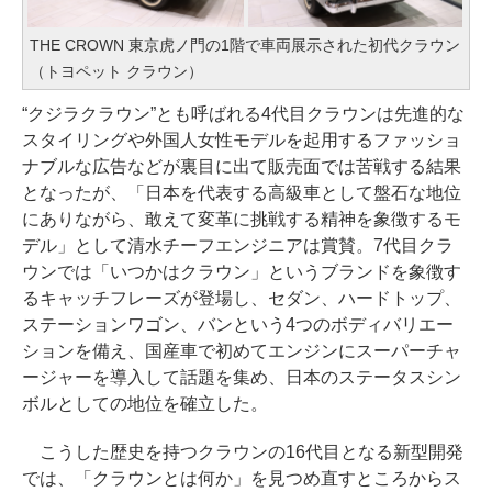
THE CROWN 東京虎ノ門の1階で車両展示された初代クラウン
（トヨペット クラウン）
“クジラクラウン”とも呼ばれる4代目クラウンは先進的な
スタイリングや外国人女性モデルを起用するファッショ
ナブルな広告などが裏目に出て販売面では苦戦する結果
となったが、「日本を代表する高級車として盤石な地位
にありながら、敢えて変革に挑戦する精神を象徴するモ
デル」として清水チーフエンジニアは賞賛。7代目クラ
ウンでは「いつかはクラウン」というブランドを象徴す
るキャッチフレーズが登場し、セダン、ハードトップ、
ステーションワゴン、バンという4つのボディバリエー
ションを備え、国産車で初めてエンジンにスーパーチャ
ージャーを導入して話題を集め、日本のステータスシン
ボルとしての地位を確立した。
こうした歴史を持つクラウンの16代目となる新型開発
では、「クラウンとは何か」を見つめ直すところからス