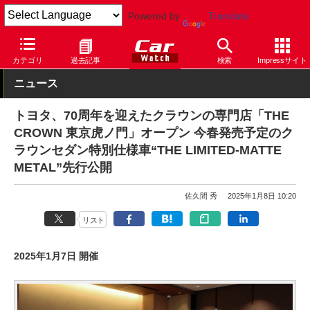
Powered by
Translate
Car Watch
自動車
トヨタ
クラウン
カテゴリ
過去記事
検索
Impressサイト
ニュース
トヨタ、70周年を迎えたクラウンの専門店「THE
CROWN 東京虎ノ門」オープン 今春発売予定のク
ラウンセダン特別仕様車“THE LIMITED-MATTE
METAL”先行公開
佐久間 秀
2025年1月8日 10:20
リスト
2025年1月7日 開催