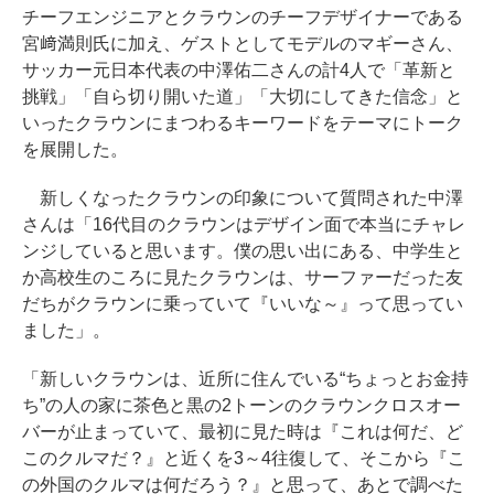
チーフエンジニアとクラウンのチーフデザイナーである
宮﨑満則氏に加え、ゲストとしてモデルのマギーさん、
サッカー元日本代表の中澤佑二さんの計4人で「革新と
挑戦」「自ら切り開いた道」「大切にしてきた信念」と
いったクラウンにまつわるキーワードをテーマにトーク
を展開した。
新しくなったクラウンの印象について質問された中澤
さんは「16代目のクラウンはデザイン面で本当にチャレ
ンジしていると思います。僕の思い出にある、中学生と
か高校生のころに見たクラウンは、サーファーだった友
だちがクラウンに乗っていて『いいな～』って思ってい
ました」。
「新しいクラウンは、近所に住んでいる“ちょっとお金持
ち”の人の家に茶色と黒の2トーンのクラウンクロスオー
バーが止まっていて、最初に見た時は『これは何だ、ど
このクルマだ？』と近くを3～4往復して、そこから『こ
の外国のクルマは何だろう？』と思って、あとで調べた