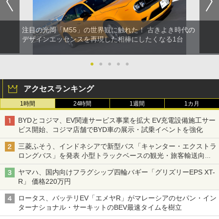
注目の光岡「M55」の世界観に触れた！ 古きよき時代の
デザインエッセンスを再現した相棒にしたくなる1台
●
●
●
●
●
アクセスランキング
1時間
24時間
1週間
1カ月
BYDとコジマ、EV関連サービス事業を拡大 EV充電設備施工サー
ビス開始、コジマ店舗でBYD車の展示・試乗イベントを強化
三菱ふそう、インドネシアで新型バス「キャンター・エクストラ
ロングバス」を発表 小型トラックベースの観光・旅客輸送向け
バス
ヤマハ、国内向けフラグシップ四輪バギー「グリズリーEPS XT-
R」 価格220万円
ロータス、バッテリEV「エメヤR」がマレーシアのセパン・イン
ターナショナル・サーキットのBEV最速タイムを樹立