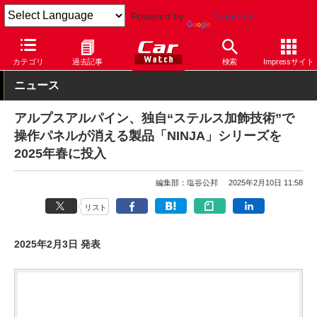
Powered by
Translate
Car Watch
自動車
カテゴリ
過去記事
検索
Impressサイト
ニュース
アルプスアルパイン、独自“ステルス加飾技術”で
操作パネルが消える製品「NINJA」シリーズを
2025年春に投入
編集部：塩谷公邦
2025年2月10日 11:58
リスト
2025年2月3日 発表