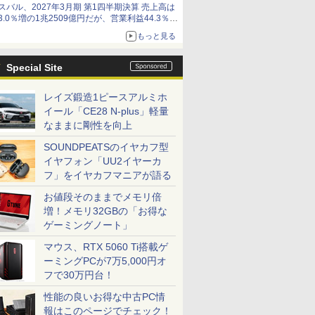
スバル、2027年3月期 第1四半期決算 売上高は
3.0％増の1兆2509億円だが、営業利益44.3％減
の426億円、当期利益10.3％減の492億円で増収
もっと見る
減益
Special Site
レイズ鍛造1ピースアルミホ
イール「CE28 N-plus」軽量
なままに剛性を向上
SOUNDPEATSのイヤカフ型
イヤフォン「UU2イヤーカ
フ」をイヤカフマニアが語る
お値段そのままでメモリ倍
増！メモリ32GBの「お得な
ゲーミングノート」
マウス、RTX 5060 Ti搭載ゲ
ーミングPCが7万5,000円オ
フで30万円台！
性能の良いお得な中古PC情
報はこのページでチェック！