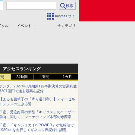
Impress サイト
全カテゴリ
イクル
イベント
アクセスランキング
時間
24時間
1週間
1カ月
ホンダ、2027年3月期第1四半期決算の営業利益
5307億円で過去最高を記録
【まるも亜希子の「寄り道日和」】ディーゼル
エンジンの生きる道
日産、受注好調の新型「キックス」のユーザー
動向に関して、マーケティング本部の寺西章氏
が解説
日産、「キャシュカイe-POWER」が無給油で
1980kmを走行してギネス世界記録に認定