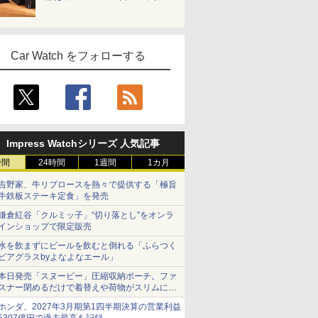
Car Watch をフォローする
Impress Watchシリーズ 人気記事
時間
24時間
1週間
1カ月
吉野家、牛リブロースを熱々で提供する「極旨
牛鉄板ステーキ定食」を発売
鎌倉紅谷「クルミッ子」“切り落とし”をオンラ
インショップで限定販売
水を飲まずにビールを飲むと倒れる「ふらつく
ビアグラスbyよなよなエール」
本日発売「スヌーピー」圧縮収納ポーチ。ファ
スナー閉めるだけで着替えや荷物がスリムにま
とまる
ホンダ、2027年3月期第1四半期決算の営業利益