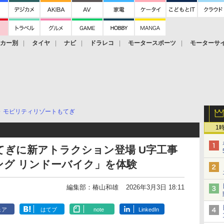
ーカー別
タイヤ
ナビ
ドラレコ
モータースポーツ
モーターサ
モビリティリゾートもてぎ
1
ぎに新アトラクション登場 U字工事
ング リンドーバイク」を体験
編集部：椿山和雄
2026年3月3日 18:11
ェア
はてブ
note
LinkedIn