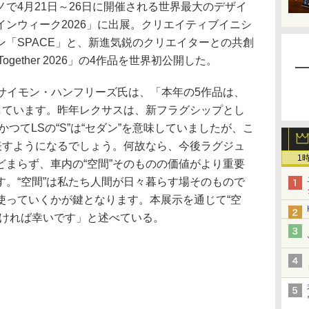
で4月21日～26日に開催される世界最大のデザイ
ンウィーク2026」に出展。クリエイティブイニシ
「SPACE」と、新進気鋭のクリエイターとの共創
Together 2026」の4作品を世界初公開した。
cer であるサイモン・ハンフリーズ氏は、「本年の5作品は、
現しています。昨年レクサスは、新フラグシップとし
た。かつてLSの“S”は“セダン”を意味していましたが、こ
を表すようになるでしょう。何故なら、今後ラグジュ
1
どまらず、車内の“空間”そのものの価値がより重要
す。“空間”は私たち人間が日々暮らす場そのもので
使っていくかが鍵となります。本展示を通じて“空
頂ければ幸いです」と述べている。