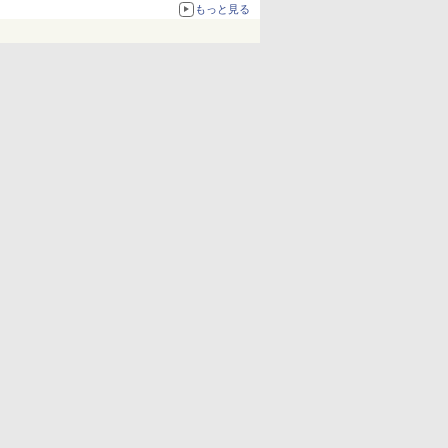
化、Windows 10/11、「Chrome」も走り回
もっと見る
る。復活記念で2026年末まで500円