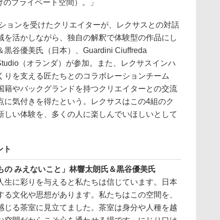
だけのプライベート空間）。」
ピレーションを受けたクリエイターが、レクサスとの対話
域を活かしながら、独自の解釈で体験型の作品にし
美氏（日本）、Guardini Ciuffreda
m Studio（オランダ）が参加。また、レクサスインハ
くりを支える匠たちとのコラボレーションチーム
国籍やバックグランドを持つクリエイターとの交流
点に気付きを得たという。レクサスはこの4組のク
新しい体験を、多くの人に楽しんでいほしいとして
ント
E/みえるもの みえないこと」林響太朗氏＆黒谷優美氏
人生に彩りを与えると私たちは信じています。日本
する文化や思想があります。私たちはこの空間を、
感じる茶室に見立てました。茶室は身分や人種を越