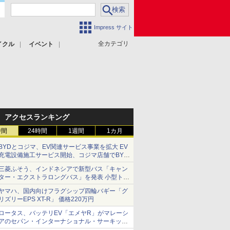
Impress サイト
全カテゴリ
イクル
イベント
アクセスランキング
時間
24時間
1週間
1カ月
BYDとコジマ、EV関連サービス事業を拡大 EV
充電設備施工サービス開始、コジマ店舗でBYD
車の展示・試乗イベントを強化
三菱ふそう、インドネシアで新型バス「キャン
ター・エクストラロングバス」を発表 小型トラ
ックベースの観光・旅客輸送向けバス
ヤマハ、国内向けフラグシップ四輪バギー「グ
リズリーEPS XT-R」 価格220万円
ロータス、バッテリEV「エメヤR」がマレーシ
アのセパン・インターナショナル・サーキット
のBEV最速タイムを樹立