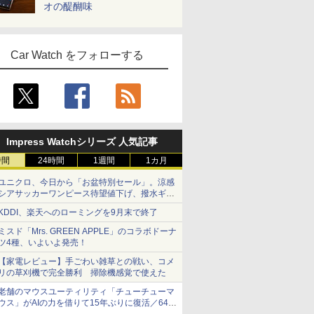
オの醍醐味
Car Watch をフォローする
Impress Watchシリーズ 人気記事
時間
24時間
1週間
1カ月
ユニクロ、今日から「お盆特別セール」。涼感
シアサッカーワンピース待望値下げ、撥水ギア
ショーツは1990円に
KDDI、楽天へのローミングを9月末で終了
ミスド「Mrs. GREEN APPLE」のコラボドーナ
ツ4種、いよいよ発売！
【家電レビュー】手ごわい雑草との戦い、コメ
リの草刈機で完全勝利 掃除機感覚で使えた
老舗のマウスユーティリティ「チューチューマ
ウス」がAIの力を借りて15年ぶりに復活／64bit