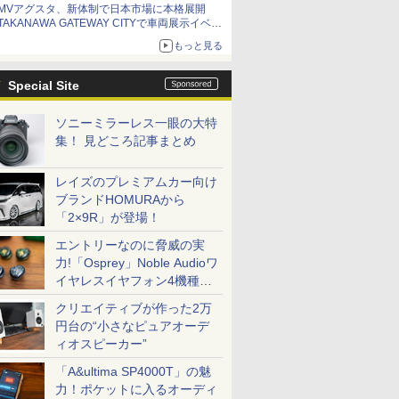
MVアグスタ、新体制で日本市場に本格展開
TAKANAWA GATEWAY CITYで車両展示イベン
ト開催
もっと見る
Special Site
ソニーミラーレス一眼の大特
集！ 見どころ記事まとめ
レイズのプレミアムカー向け
ブランドHOMURAから
「2×9R」が登場！
エントリーなのに脅威の実
力!「Osprey」Noble Audioワ
イヤレスイヤフォン4機種を
一気に聴く
クリエイティブが作った2万
円台の“小さなピュアオーデ
ィオスピーカー”
「A&ultima SP4000T」の魅
力！ポケットに入るオーディ