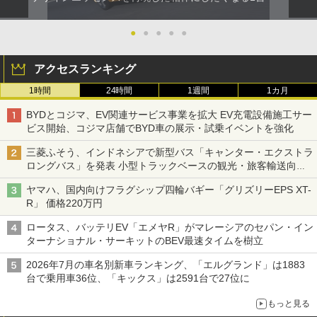
●
●
●
●
●
アクセスランキング
1時間
24時間
1週間
1カ月
BYDとコジマ、EV関連サービス事業を拡大 EV充電設備施工サー
ビス開始、コジマ店舗でBYD車の展示・試乗イベントを強化
三菱ふそう、インドネシアで新型バス「キャンター・エクストラ
ロングバス」を発表 小型トラックベースの観光・旅客輸送向け
バス
ヤマハ、国内向けフラグシップ四輪バギー「グリズリーEPS XT-
R」 価格220万円
ロータス、バッテリEV「エメヤR」がマレーシアのセパン・イン
ターナショナル・サーキットのBEV最速タイムを樹立
2026年7月の車名別新車ランキング、「エルグランド」は1883
台で乗用車36位、「キックス」は2591台で27位に
もっと見る