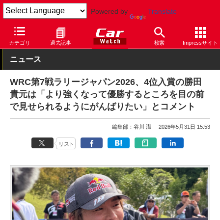
Powered by
Translate
Car Watch
モータースポーツ
ラリー
カテゴリ
過去記事
検索
Impressサイト
ニュース
WRC第7戦ラリージャパン2026、4位入賞の勝田
貴元は「より強くなって優勝するところを目の前
で見せられるようにがんばりたい」とコメント
編集部：谷川 潔
2026年5月31日 15:53
リスト