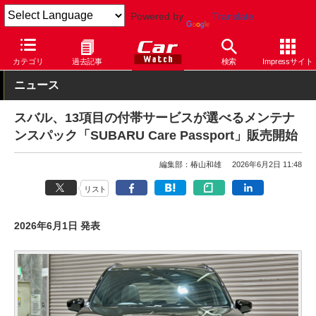
Powered by
Translate
Car Watch
自動車
スバル
カテゴリ
過去記事
検索
Impressサイト
ニュース
スバル、13項目の付帯サービスが選べるメンテナ
ンスパック「SUBARU Care Passport」販売開始
編集部：椿山和雄
2026年6月2日 11:48
リスト
2026年6月1日 発表