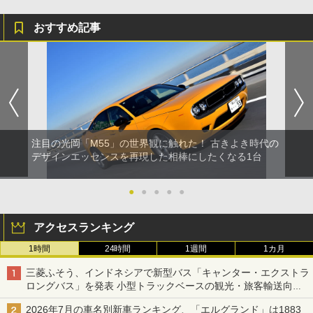
おすすめ記事
注目の光岡「M55」の世界観に触れた！ 古きよき時代の
デザインエッセンスを再現した相棒にしたくなる1台
●
●
●
●
●
アクセスランキング
1時間
24時間
1週間
1カ月
三菱ふそう、インドネシアで新型バス「キャンター・エクストラ
ロングバス」を発表 小型トラックベースの観光・旅客輸送向け
バス
2026年7月の車名別新車ランキング、「エルグランド」は1883