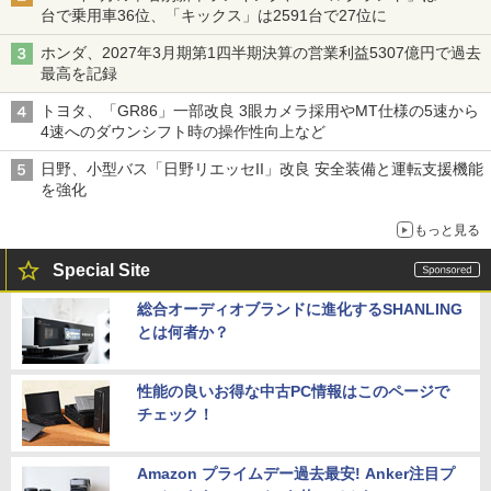
台で乗用車36位、「キックス」は2591台で27位に
ホンダ、2027年3月期第1四半期決算の営業利益5307億円で過去
最高を記録
トヨタ、「GR86」一部改良 3眼カメラ採用やMT仕様の5速から
4速へのダウンシフト時の操作性向上など
日野、小型バス「日野リエッセII」改良 安全装備と運転支援機能
を強化
もっと見る
Special Site
総合オーディオブランドに進化するSHANLING
とは何者か？
性能の良いお得な中古PC情報はこのページで
チェック！
Amazon プライムデー過去最安! Anker注目プ