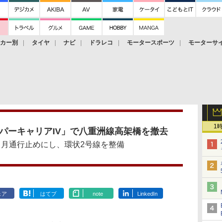
ーカー別
タイヤ
ナビ
ドラレコ
モータースポーツ
モーターサ
1
パーキャリアIV」で八重洲線高架橋を撤去
カ月通行止めにし、環状2号線を整備
ェア
はてブ
note
LinkedIn