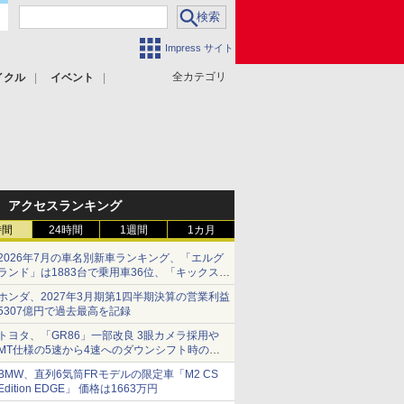
Impress サイト
全カテゴリ
イクル
イベント
アクセスランキング
時間
24時間
1週間
1カ月
2026年7月の車名別新車ランキング、「エルグ
ランド」は1883台で乗用車36位、「キックス」
は2591台で27位に
ホンダ、2027年3月期第1四半期決算の営業利益
5307億円で過去最高を記録
トヨタ、「GR86」一部改良 3眼カメラ採用や
MT仕様の5速から4速へのダウンシフト時の操
作性向上など
BMW、直列6気筒FRモデルの限定車「M2 CS
Edition EDGE」 価格は1663万円