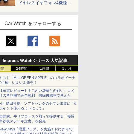
イヤレスイヤフォン4機種を
一気に聴く
Car Watch をフォローする
Impress Watchシリーズ 人気記事
時間
24時間
1週間
1カ月
ミスド「Mrs. GREEN APPLE」のコラボドーナ
ツ4種、いよいよ発売！
【家電レビュー】手ごわい雑草との戦い、コメ
リの草刈機で完全勝利 掃除機感覚で使えた
NTT島田社長、ソフトバンクのセブン出資に「d
ポイント使えるようにして」
吉野家、牛リブロースを熱々で提供する「極旨
牛鉄板ステーキ定食」を発売
NewDays「増量フェス」を実施！おにぎり/サ