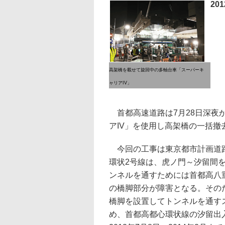
20
高架橋を載せて旋回中の多軸台車「スーパーキ
ャリアIV」
首都高速道路は7月28日深夜
アIV」を使用し高架橋の一括
今回の工事は東京都市計画道路
環状2号線は、虎ノ門～汐留間
ンネルを通すためには首都高八
の橋脚部分が障害となる。その
橋脚を設置してトンネルを通す
め、首都高都心環状線の汐留出