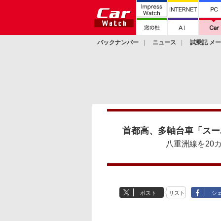
バックナンバー
ニュース
試乗記 メ
カスタム
首都高、多軸台車「スー
八重洲線を20
ポスト
リスト
シ