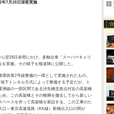
12年7月28日深夜実施
から翌29日未明にかけ、多軸台車「スーパーキャリ
撤去を実施。その様子を報道陣に公開した。
環状第2号線整備の一環として実施されたもの。
を地下トンネル方式によって整備する予定だが、ト
重洲線の一部区間である汐先橋交差点付近の高架橋
ため、この高架橋とその橋脚を撤去してから新しい
スペースを作って高架橋を新設する。この工事のた
入口～東京高速道路（KK線）新橋出入口の間が