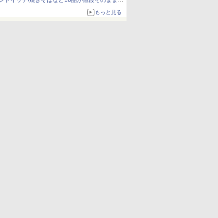
ンドイッチ/焼きそばなど16品が値段そのままで
ボリュームアップ
もっと見る