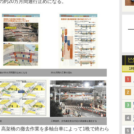
までの約20カ月間通行止めになる。
1
線が20カ月間通行止めになる
20カ月間の工事の流れ
況
工事個所。汐先橋交差点付近の高架橋を撤去する
、高架橋の撤去作業を多軸台車によって1晩で終わら