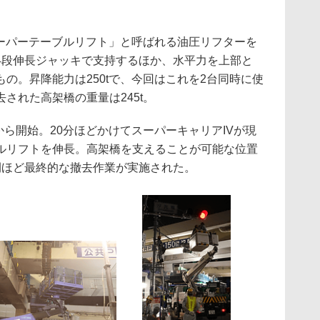
ーパーテーブルリフト」と呼ばれる油圧リフターを
4段伸長ジャッキで支持するほか、水平力を上部と
の。昇降能力は250tで、今回はこれを2台同時に使
された高架橋の重量は245t。
から開始。20分ほどかけてスーパーキャリアIVが現
ルリフトを伸長。高架橋を支えることが可能な位置
間ほど最終的な撤去作業が実施された。