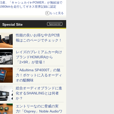
日産、「キャシュカイe-POWER」が無給油で
1980kmを走行してギネス世界記録に認定
もっと見る
Special Site
性能の良いお得な中古PC情
報はこのページでチェック！
レイズのプレミアムカー向け
ブランドHOMURAから
「2×9R」が登場！
「A&ultima SP4000T」の魅
力！ポケットに入るオーディ
オの醍醐味
総合オーディオブランドに進
化するSHANLINGとは何者
か？
エントリーなのに脅威の実
力!「Osprey」Noble Audioワ