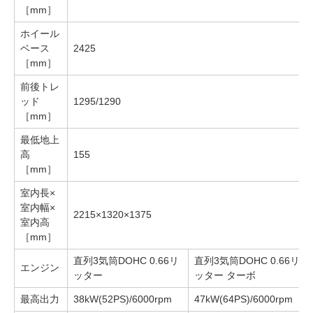
［mm］
ホイール
ベース
2425
［mm］
前後トレ
ッド
1295/1290
［mm］
最低地上
高
155
［mm］
室内長×
室内幅×
2215×1320×1375
室内高
［mm］
直列3気筒DOHC 0.66リ
直列3気筒DOHC 0.66リ
エンジン
ッター
ッター ターボ
最高出力
38kW(52PS)/6000rpm
47kW(64PS)/6000rpm