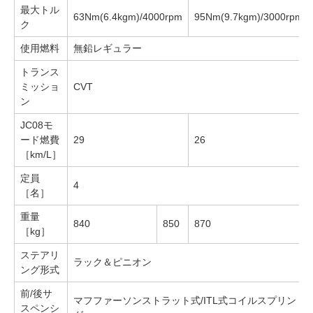
最大トル
63Nm(6.4kgm)/4000rpm
95Nm(9.7kgm)/3000rpm
ク
使用燃料
無鉛レギュラー
トランス
ミッショ
CVT
ン
JC08モ
ード燃費
29
26
［km/L］
定員
4
［名］
重量
840
850
870
［kg］
ステアリ
ラック＆ピニオン
ング形式
前/後サ
マフファーソンストラット式/ITL式コイルスプリン
スペンシ