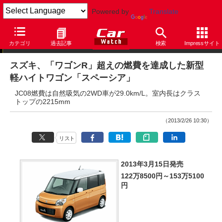
Powered by
Translate
ニュース
カテゴリ
過去記事
検索
Impressサイト
スズキ、「ワゴンR」超えの燃費を達成した新型
軽ハイトワゴン「スペーシア」
JC08燃費は自然吸気の2WD車が29.0km/L。室内長はクラス
トップの2215mm
（2013/2/26 10:30）
リスト
2013年3月15日発売
122万8500円～153万5100
円