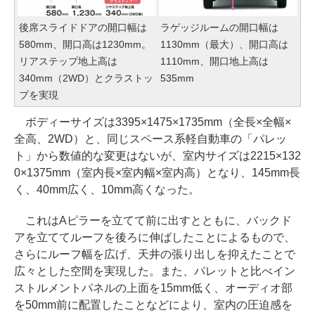
後席スライドドアの開口幅は
ラゲッジルームの開口幅は
580mm、開口高は1230mm。
1130mm（最大）、開口高は
リアステップ地上高は
1110mm、開口地上高は
340mm（2WD）とクラストッ
535mm
プを実現
ボディーサイズは3395×1475×1735mm（全長×全幅×
全高、2WD）と、同じスペース系軽自動車の「パレッ
ト」から数値的な変更はないが、室内サイズは2215×132
0×1375mm（室内長×室内幅×室内高）となり、145mm長
く、40mm広く、10mm高くなった。
これはAピラーを立てて前に出すとともに、バックド
アを立ててルーフを後ろに伸ばしたことによるもので、
さらにルーフ幅を広げ、天井の張り出しを抑えたことで
広々とした空間を実現した。また、パレットと比べイン
ストルメントパネルの上面を15mm低く、オーディオ部
を50mm前に配置したことなどにより、室内の圧迫感を