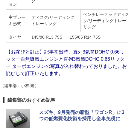
グ
ョン
ベンチレーテッドディス
主ブレー
ディスク/リーディング
ク/リーディングトレー
キ形式
トレーリング
リング
タイヤ
145/80 R13 75S
155/65 R14 75S
【お詫びと訂正】記事初出時、直列3気筒DOHC 0.66リ
ッター自然吸気エンジンと直列3気筒DOHC 0.66リッタ
ー ターボエンジンの写真が入れ替わっておりました。お
詫びして訂正いたします。
（編集部：小林 隆）
編集部のおすすめ記事
スズキ、9月発売の新型「ワゴンR」に3
つの低燃費化技術を採用し全車免税に