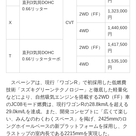
円
直列3気筒DOHC
0.66リッター
1,323,000
2WD（FF）
円
X
CVT
1,440,600
4WD
円
1,417,500
2WD（FF）
円
直列3気筒DOHC
T
0.66リッターターボ
1,535,100
4WD
円
スペーシアは、現行「ワゴンR」で初採用した低燃費
技術「スズキグリーンテクノロジー」と徹底した軽量化
などにより、自然吸気エンジンを搭載する2WD（FF）車
のJC08モード燃費は、現行ワゴンRの28.8km/Lを超える
29.0km/Lを達成。また、開発コンセプトに「広くて楽し
い、みんなのわくわくスペース」を掲げ、2425mmのロ
ングホイールベースの新プラットフォームを採用し、ク
ラストップの室内長である2215mmを実現した。