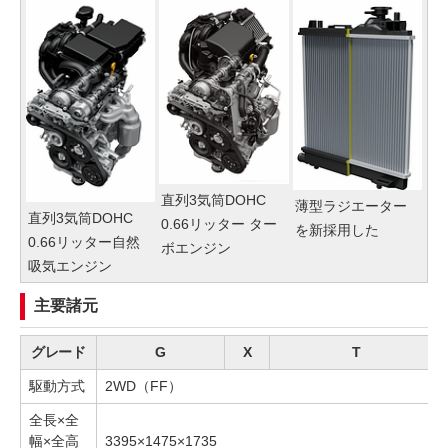
直列3気筒DOHC
薄型ラジエーター
直列3気筒DOHC
0.66リッター ター
を新採用した
0.66リッター自然
ボエンジン
吸気エンジン
主要諸元
グレード
G
X
T
駆動方式
2WD（FF）
全長×全
幅×全高
3395×1475×1735