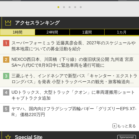
●
●
●
●
●
アクセスランキング
1時間
24時間
1週間
1カ月
スーパーフォーミュラ 近藤真彦会長、2027年のスケジュールや
熊本地震についての募金活動を紹介
NEXCO西日本、川田橋（下り線）の復旧状況公開 九州道 宮原
SA〜八代ICで8月9日中に緊急車両を通行可能に
三菱ふそう、インドネシアで新型バス「キャンター・エクストラ
ロングバス」を発表 小型トラックベースの観光・旅客輸送向け
バス
UDトラックス、大型トラック「クオン」に車両運搬用ショート
キャブトラクタ追加
ヤマハ、国内向けフラグシップ四輪バギー「グリズリーEPS XT-
R」 価格220万円
もっと見る
Special Site