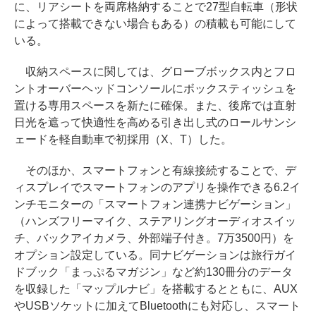
に、リアシートを両席格納することで27型自転車（形状
によって搭載できない場合もある）の積載も可能にして
いる。
収納スペースに関しては、グローブボックス内とフロ
ントオーバーヘッドコンソールにボックスティッシュを
置ける専用スペースを新たに確保。また、後席では直射
日光を遮って快適性を高める引き出し式のロールサンシ
ェードを軽自動車で初採用（X、T）した。
そのほか、スマートフォンと有線接続することで、デ
ィスプレイでスマートフォンのアプリを操作できる6.2イ
ンチモニターの「スマートフォン連携ナビゲーション」
（ハンズフリーマイク、ステアリングオーディオスイッ
チ、バックアイカメラ、外部端子付き。7万3500円）を
オプション設定している。同ナビゲーションは旅行ガイ
ドブック「まっぷるマガジン」など約130冊分のデータ
を収録した「マップルナビ」を搭載するとともに、AUX
やUSBソケットに加えてBluetoothにも対応し、スマート