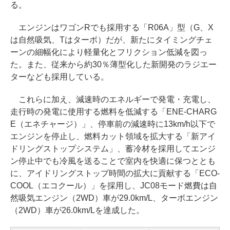
る。
エンジンはワゴンRでも採用する「R06A」型（G、X
は自然吸気、Tはターボ）だが、新たにタイミングチェ
ーンの細幅化により軽量化とフリクション低減を図っ
た。また、従来から約30％薄型化した新開発のラジエー
ターなども採用している。
これらに加え、減速時のエネルギーで発電・充電し、
走行時の発電に使用する燃料を低減する「ENE-CHARG
E（エネチャージ）」、停車前の減速時に13km/h以下で
エンジンを停止し、燃料カット領域を拡大する「新アイ
ドリングストップシステム」、蓄冷材を採用してエンジ
ン停止中でも冷風を送ることで室内を快適に保つととも
に、アイドリングストップ時間の拡大に貢献する「ECO-
COOL（エコクール）」を採用し、JC08モード燃費は自
然吸気エンジン（2WD）車が29.0km/L、ターボエンジン
（2WD）車が26.0km/Lを達成した。