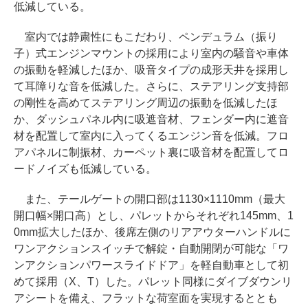
低減している。
室内では静粛性にもこだわり、ペンデュラム（振り
子）式エンジンマウントの採用により室内の騒音や車体
の振動を軽減したほか、吸音タイプの成形天井を採用し
て耳障りな音を低減した。さらに、ステアリング支持部
の剛性を高めてステアリング周辺の振動を低減したほ
か、ダッシュパネル内に吸遮音材、フェンダー内に遮音
材を配置して室内に入ってくるエンジン音を低減。フロ
アパネルに制振材、カーペット裏に吸音材を配置してロ
ードノイズも低減している。
また、テールゲートの開口部は1130×1110mm（最大
開口幅×開口高）とし、パレットからそれぞれ145mm、1
0mm拡大したほか、後席左側のリアアウターハンドルに
ワンアクションスイッチで解錠・自動開閉が可能な「ワ
ンアクションパワースライドドア」を軽自動車として初
めて採用（X、T）した。パレット同様にダイブダウンリ
アシートを備え、フラットな荷室面を実現するととも