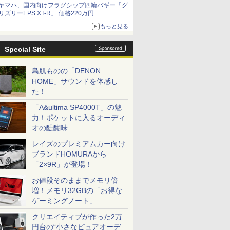
ヤマハ、国内向けフラグシップ四輪バギー「グ
リズリーEPS XT-R」 価格220万円
もっと見る
Special Site
鳥肌ものの「DENON
HOME」サウンドを体感し
た！
「A&ultima SP4000T」の魅
力！ポケットに入るオーディ
オの醍醐味
レイズのプレミアムカー向け
ブランドHOMURAから
「2×9R」が登場！
お値段そのままでメモリ倍
増！メモリ32GBの「お得な
ゲーミングノート」
クリエイティブが作った2万
円台の“小さなピュアオーデ