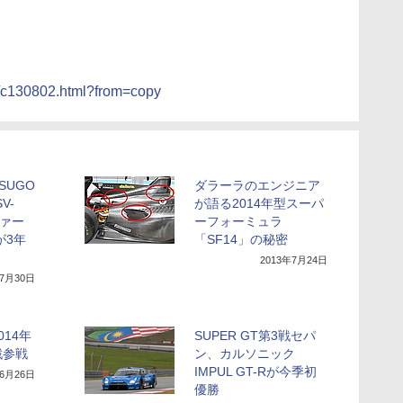
3/c130802.html?from=copy
SUGO
ダラーラのエンジニア
V-
が語る2014年型スーパ
ファー
ーフォーミュラ
が3年
「SF14」の秘密
2013年7月24日
年7月30日
14年
SUPER GT第3戦セパ
戦参戦
ン、カルソニック
IMPUL GT-Rが今季初
年6月26日
優勝