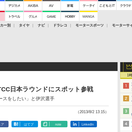
ーカー別
タイヤ
ナビ
ドラレコ
モータースポーツ
モーターサ
1
TCC日本ラウンドにスポット参戦
ースをしたい」と伊沢選手
（2013/8/2 13:15）
ェア
はてブ
note
LinkedIn