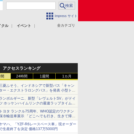
Impress サイト
全カテゴリ
イクル
イベント
アクセスランキング
時間
24時間
1週間
1カ月
三菱ふそう、インドネシアで新型バス「キャン
ター・エクストラロングバス」を発表 小型トラ
ックベースの観光・旅客輸送向けバス
ランボルギーニ、新型「レヴェルトSV」がドイ
ツ ホッケンハイムリンクの最速ラップタイムを
記録
トヨタ ランクル75周年、WHO認定のワクチン
保冷輸送車展示 「どこへでも行き、生きて帰っ
てこられる」ランドクルーザーで命をつなぐ
ヤマハ、「YZF-R6レースベース車」現オーダー
で生産終了を決定 価格137万5000円