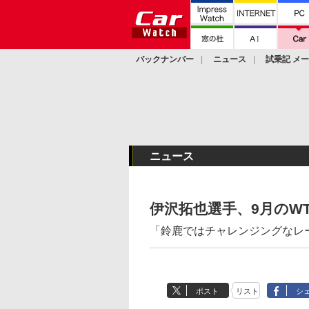
バックナンバー
ニュース
試乗記 メ
カスタム
ニュース
伊沢拓也選手、9月のW
「鈴鹿ではチャレンジングなレ
ポスト
リスト
シ