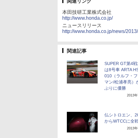
関連リンク
本田技研工業株式会社
http://www.honda.co.jp/
ニュースリリース
http://www.honda.co.jp/news/201
関連記事
SUPER GT第4戦
は8号車 ARTA HS
010（ラルフ・
マン/松浦孝亮）
ぶりに優勝
2013
仏シトロエン、20
からWTCCに全
2013