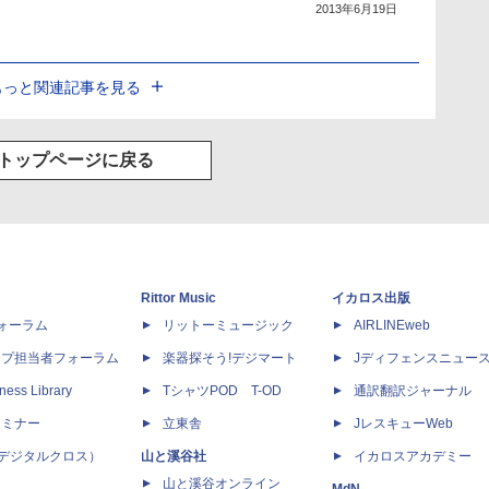
2013年6月19日
もっと関連記事を見る
トップページに戻る
Rittor Music
イカロス出版
dフォーラム
リットーミュージック
AIRLINEweb
ップ担当者フォーラム
楽器探そう!デジマート
Jディフェンスニュー
ness Library
TシャツPOD T-OD
通訳翻訳ジャーナル
セミナー
立東舎
JレスキューWeb
 X（デジタルクロス）
山と溪谷社
イカロスアカデミー
山と溪谷オンライン