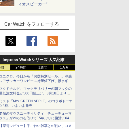
ィオスピーカー”
Car Watch をフォローする
Impress Watchシリーズ 人気記事
時間
24時間
1週間
1カ月
ユニクロ、今日から「お盆特別セール」。涼感
シアサッカーワンピース待望値下げ、撥水ギア
ショーツは1990円に
マクドナルド、マックデリバリーの朝マックの
最低注文料金が500円値上げ。8月18日より
1,500円から受付
ミスド「Mrs. GREEN APPLE」のコラボドーナ
ツ4種、いよいよ発売！
老舗のマウスユーティリティ「チューチューマ
ウス」がAIの力を借りて15年ぶりに復活／64bit
化、Windows 10/11、「Chrome」も走り回
【家電レビュー】手ごわい雑草との戦い、コメ
る。復活記念で2026年末まで500円