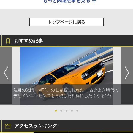
もっと関連記事を見る
トップページに戻る
おすすめ記事
注目の光岡「M55」の世界観に触れた！ 古きよき時代の
デザインエッセンスを再現した相棒にしたくなる1台
●
●
●
●
●
アクセスランキング