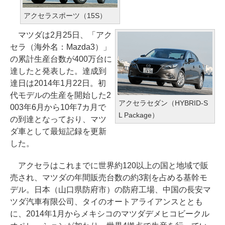
アクセラスポーツ（15S）
マツダは2月25日、「アク
セラ（海外名：Mazda3）」
の累計生産台数が400万台に
達したと発表した。達成到
達日は2014年1月22日。初
代モデルの生産を開始した2
アクセラセダン（HYBRID-S
003年6月から10年7カ月で
L Package）
の到達となっており、マツ
ダ車として最短記録を更新
した。
アクセラはこれまでに世界約120以上の国と地域で販
売され、マツダの年間販売台数の約3割を占める基幹モ
デル。日本（山口県防府市）の防府工場、中国の長安マ
ツダ汽車有限公司、タイのオートアライアンスととも
に、2014年1月からメキシコのマツダデメヒコビークル