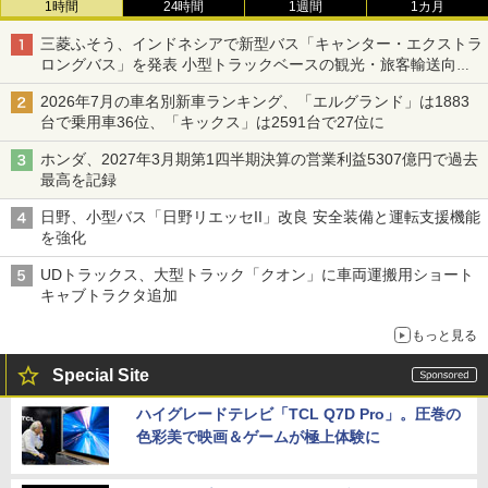
1時間
24時間
1週間
1カ月
三菱ふそう、インドネシアで新型バス「キャンター・エクストラ
ロングバス」を発表 小型トラックベースの観光・旅客輸送向け
バス
2026年7月の車名別新車ランキング、「エルグランド」は1883
台で乗用車36位、「キックス」は2591台で27位に
ホンダ、2027年3月期第1四半期決算の営業利益5307億円で過去
最高を記録
日野、小型バス「日野リエッセII」改良 安全装備と運転支援機能
を強化
UDトラックス、大型トラック「クオン」に車両運搬用ショート
キャブトラクタ追加
もっと見る
Special Site
ハイグレードテレビ「TCL Q7D Pro」。圧巻の
色彩美で映画＆ゲームが極上体験に