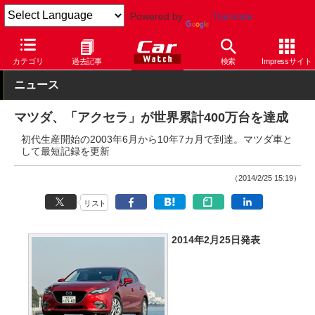
Powered by
Translate
Car Watch
自動車
マツダ
アクセラ
カテゴリ
過去記事
検索
Impressサイト
ニュース
マツダ、「アクセラ」が世界累計400万台を達成
初代生産開始の2003年6月から10年7カ月で到達。マツダ車と
して最短記録を更新
（2014/2/25 15:19）
リスト
2014年2月25日発表