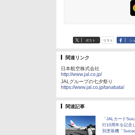
ポスト
リスト
シ
関連リンク
日本航空株式会社
http://www.jal.co.jp/
JALグループの七夕祭り
https://www.jal.co.jp/tanabata/
関連記事
「JALカードSui
行10周年を記念
別塗装機「Suic