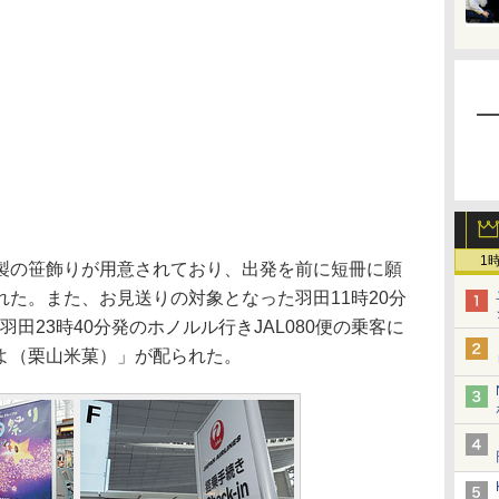
1
の笹飾りが用意されており、出発を前に短冊に願
た。また、お見送りの対象となった羽田11時20分
羽田23時40分発のホノルル行きJAL080便の乗客に
よ（栗山米菓）」が配られた。