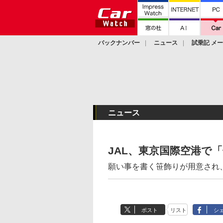
バックナンバー
ニュース
試乗記 メ
カスタム
ニュース
JAL、東京国際空港で
願い事を書く笹飾りが用意され
ポスト
リスト
シ