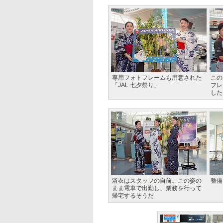
専用フォトフレームも用意された
この
「JAL 七夕祭り」
フレ
した
浴衣はスタッフの自前。この姿の
整備
まま電車で出勤し、業務を行って
帰宅するそうだ