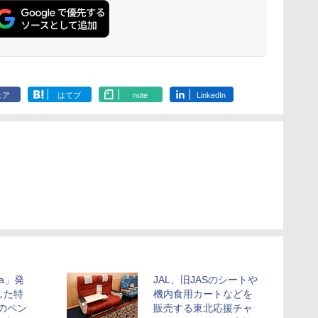
ェア
はてブ
note
LinkedIn
ca」発
JAL、旧JASのシートや
した特
機内食用カートなどを
aのペン
販売する東北応援チャ