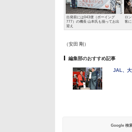
出発前には043便（ボーイング
ロン
777）の機長 山本氏も揃ってお出
客に
迎え
（安田 剛）
編集部のおすすめ記事
JAL、
Google