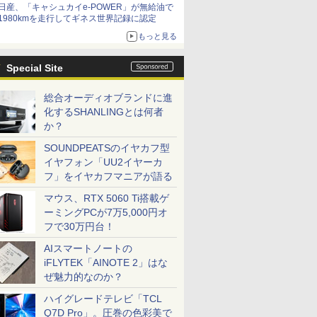
日産、「キャシュカイe-POWER」が無給油で
1980kmを走行してギネス世界記録に認定
もっと見る
Special Site
総合オーディオブランドに進
化するSHANLINGとは何者
か？
SOUNDPEATSのイヤカフ型
イヤフォン「UU2イヤーカ
フ」をイヤカフマニアが語る
マウス、RTX 5060 Ti搭載ゲ
ーミングPCが7万5,000円オ
フで30万円台！
AIスマートノートの
iFLYTEK「AINOTE 2」はな
ぜ魅力的なのか？
ハイグレードテレビ「TCL
Q7D Pro」。圧巻の色彩美で