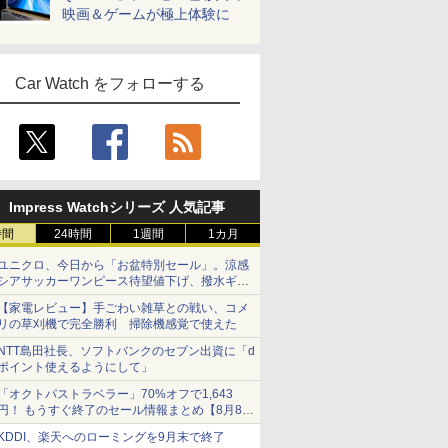
映画＆ゲームが極上体験に
Car Watch をフォローする
Impress Watchシリーズ 人気記事
時間
24時間
1週間
1カ月
ユニクロ、今日から「お盆特別セール」。涼感
シアサッカーワンピース待望値下げ、撥水ギア
ショーツは1990円に
【家電レビュー】手ごわい雑草との戦い、コメ
リの草刈機で完全勝利 掃除機感覚で使えた
NTT島田社長、ソフトバンクのセブン出資に「d
ポイント使えるようにして」
「オクトパストラベラー」70%オフで1,643
円！ もうすぐ終了のセール情報まとめ【8月8日
更新】
KDDI、楽天へのローミングを9月末で終了
ニンテンドーeショップでは「大神 絶景版」が