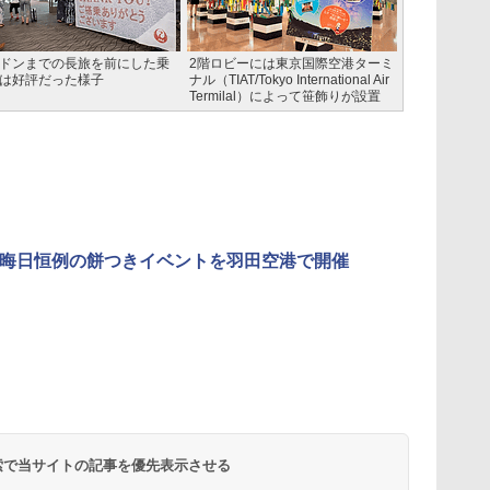
ドンまでの長旅を前にした乗
2階ロビーには東京国際空港ターミ
は好評だった様子
ナル（TIAT/Tokyo International Air
Termilal）によって笹飾りが設置
大晦日恒例の餅つきイベントを羽田空港で開催
 検索で当サイトの記事を優先表示させる