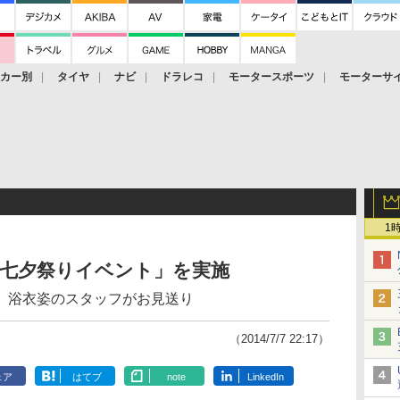
ーカー別
タイヤ
ナビ
ドラレコ
モータースポーツ
モーターサ
1
「七夕祭りイベント」を実施
、浴衣姿のスタッフがお見送り
（2014/7/7 22:17）
ェア
はてブ
note
LinkedIn