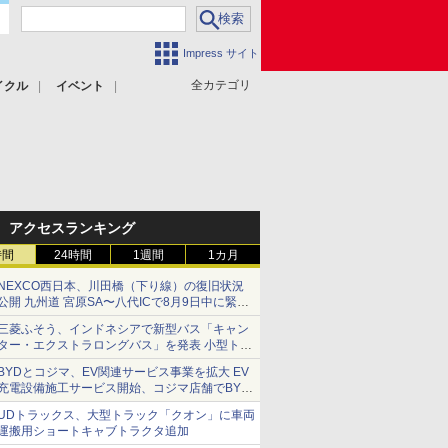
Impress サイト
全カテゴリ
イクル
イベント
アクセスランキング
時間
24時間
1週間
1カ月
NEXCO西日本、川田橋（下り線）の復旧状況
公開 九州道 宮原SA〜八代ICで8月9日中に緊急
車両を通行可能に
三菱ふそう、インドネシアで新型バス「キャン
ター・エクストラロングバス」を発表 小型トラ
ックベースの観光・旅客輸送向けバス
BYDとコジマ、EV関連サービス事業を拡大 EV
充電設備施工サービス開始、コジマ店舗でBYD
車の展示・試乗イベントを強化
UDトラックス、大型トラック「クオン」に車両
運搬用ショートキャブトラクタ追加