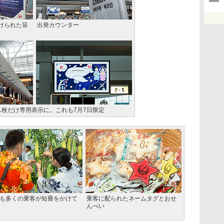
けられた笹
出発カウンター
1枚だけ専用表示に。これも7月7日限定
も多くの乗客が短冊をかけて
乗客に配られたネームタグとおせ
んべい