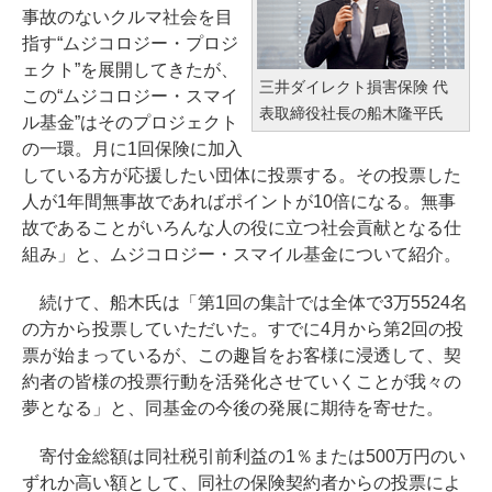
事故のないクルマ社会を目
指す“ムジコロジー・プロジ
ェクト”を展開してきたが、
三井ダイレクト損害保険 代
この“ムジコロジー・スマイ
表取締役社長の船木隆平氏
ル基金”はそのプロジェクト
の一環。月に1回保険に加入
している方が応援したい団体に投票する。その投票した
人が1年間無事故であればポイントが10倍になる。無事
故であることがいろんな人の役に立つ社会貢献となる仕
組み」と、ムジコロジー・スマイル基金について紹介。
続けて、船木氏は「第1回の集計では全体で3万5524名
の方から投票していただいた。すでに4月から第2回の投
票が始まっているが、この趣旨をお客様に浸透して、契
約者の皆様の投票行動を活発化させていくことが我々の
夢となる」と、同基金の今後の発展に期待を寄せた。
寄付金総額は同社税引前利益の1％または500万円のい
ずれか高い額として、同社の保険契約者からの投票によ