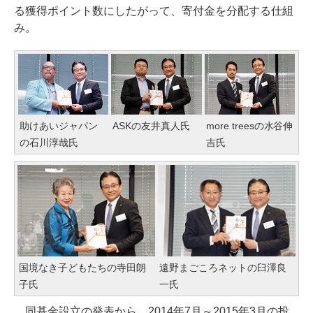
る獲得ポイント数にしたがって、寄付金を分配する仕組
み。
助けあいジャパン
ASKの友井真人氏
more treesの水谷伸
の石川淳哉氏
吉氏
国境なき子どもたちの寺田朗
遠野まごころネットの臼澤良
子氏
一氏
同基金設立の発表から、2014年7月～2015年3月の投