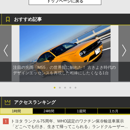
トップページに戻る
おすすめ記事
注目の光岡「M55」の世界観に触れた！ 古きよき時代の
デザインエッセンスを再現した相棒にしたくなる1台
●
●
●
●
●
アクセスランキング
1時間
24時間
1週間
1カ月
トヨタ ランクル75周年、WHO認定のワクチン保冷輸送車展示
「どこへでも行き、生きて帰ってこられる」ランドクルーザーで