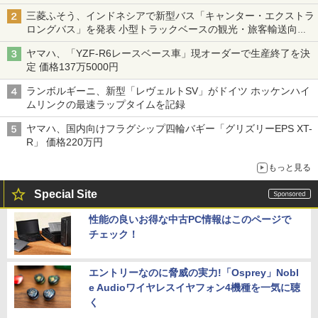
命をつなぐ
三菱ふそう、インドネシアで新型バス「キャンター・エクストラ
ロングバス」を発表 小型トラックベースの観光・旅客輸送向け
バス
ヤマハ、「YZF-R6レースベース車」現オーダーで生産終了を決
定 価格137万5000円
ランボルギーニ、新型「レヴェルトSV」がドイツ ホッケンハイ
ムリンクの最速ラップタイムを記録
ヤマハ、国内向けフラグシップ四輪バギー「グリズリーEPS XT-
R」 価格220万円
もっと見る
Special Site
性能の良いお得な中古PC情報はこのページで
チェック！
エントリーなのに脅威の実力!「Osprey」Nobl
e Audioワイヤレスイヤフォン4機種を一気に聴
く