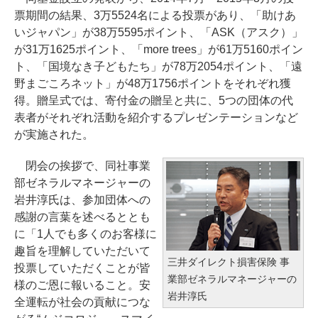
票期間の結果、3万5524名による投票があり、「助けあ
いジャパン」が38万5595ポイント、「ASK（アスク）」
が31万1625ポイント、「more trees」が61万5160ポイン
ト、「国境なき子どもたち」が78万2054ポイント、「遠
野まごころネット」が48万1756ポイントをそれぞれ獲
得。贈呈式では、寄付金の贈呈と共に、5つの団体の代
表者がそれぞれ活動を紹介するプレゼンテーションなど
が実施された。
閉会の挨拶で、同社事業
部ゼネラルマネージャーの
岩井淳氏は、参加団体への
感謝の言葉を述べるととも
に「1人でも多くのお客様に
趣旨を理解していただいて
三井ダイレクト損害保険 事
投票していただくことが皆
業部ゼネラルマネージャーの
様のご恩に報いること。安
岩井淳氏
全運転が社会の貢献につな