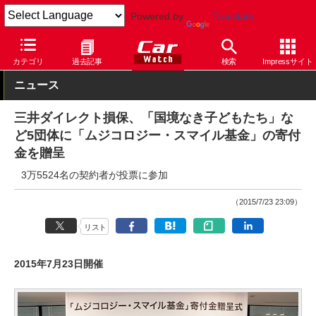
Powered by
Translate
Car Watch
技術
安全
その他
カテゴリ
過去記事
検索
Impressサイト
ニュース
三井ダイレクト損保、「国境なき子どもたち」な
ど5団体に「ムジコロジー・スマイル基金」の寄付
金を贈呈
3万5524名の契約者が投票に参加
（2015/7/23 23:09）
リスト
2015年7月23日開催