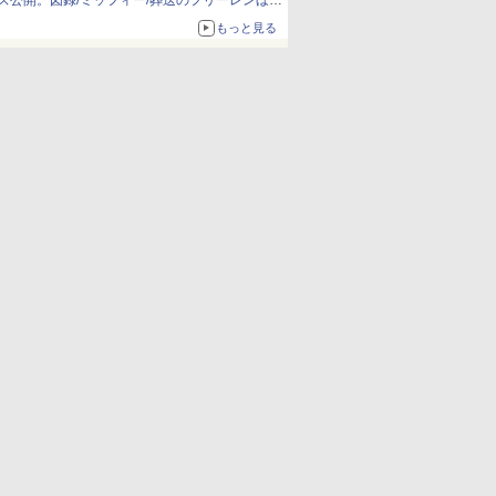
ズ公開。図録/ミッフィー/葬送のフリーレンほ
か、注目ブランドコラボが実現
もっと見る