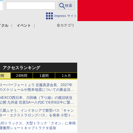
Impress サイト
全カテゴリ
イクル
イベント
アクセスランキング
時間
24時間
1週間
1カ月
スーパーフォーミュラ 近藤真彦会長、2027年
のスケジュールや熊本地震についての募金活動
を紹介
NEXCO西日本、川田橋（下り線）の復旧状況
公開 九州道 宮原SA〜八代ICで8月9日中に緊急
車両を通行可能に
三菱ふそう、インドネシアで新型バス「キャン
ター・エクストラロングバス」を発表 小型トラ
ックベースの観光・旅客輸送向けバス
UDトラックス、大型トラック「クオン」に車両
運搬用ショートキャブトラクタ追加