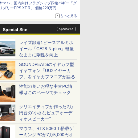
ヤマハ、国内向けフラグシップ四輪バギー「グ
リズリーEPS XT-R」 価格220万円
もっと見る
Special Site
レイズ鍛造1ピースアルミホ
イール「CE28 N-plus」軽量
なままに剛性を向上
SOUNDPEATSのイヤカフ型
イヤフォン「UU2イヤーカ
フ」をイヤカフマニアが語る
性能の良いお得な中古PC情
報はこのページでチェック！
クリエイティブが作った2万
円台の“小さなピュアオーデ
ィオスピーカー”
マウス、RTX 5060 Ti搭載ゲ
ーミングPCが7万5,000円オ