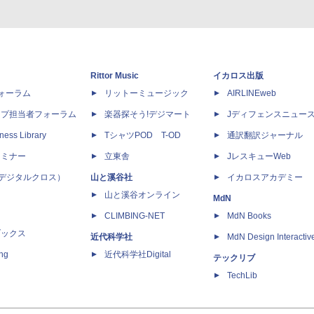
Rittor Music
イカロス出版
dフォーラム
リットーミュージック
AIRLINEweb
ップ担当者フォーラム
楽器探そう!デジマート
Jディフェンスニュー
ness Library
TシャツPOD T-OD
通訳翻訳ジャーナル
セミナー
立東舎
JレスキューWeb
 X（デジタルクロス）
山と溪谷社
イカロスアカデミー
山と溪谷オンライン
MdN
CLIMBING-NET
MdN Books
ブックス
近代科学社
MdN Design Interactiv
ing
近代科学社Digital
テックリブ
TechLib