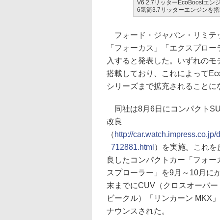
V6 2.7リッターEcoBoos
6気筒3.7リッターエンジンを
フォード・ジャパン・リミテッ
「フォーカス」「エクスプローラ
入すると発表した。いずれのモデ
搭載しており、これによってEcoB
シリーズまで拡充されることに
同社は8月6日にコンパクトS
改良
（
http://car.watch.impress.co.j
_712881.html
）を実施。これを
良したコンパクトカー「フォー
スプローラー」を9月～10月に
末までにCUV（クロスオーバ
ビークル）「リンカーン MKX
ナウンスされた。