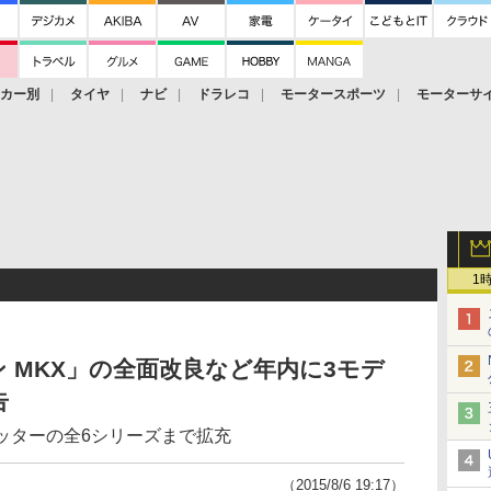
ーカー別
タイヤ
ナビ
ドラレコ
モータースポーツ
モーターサ
1
 MKX」の全面改良など年内に3モデ
告
.5リッターの全6シリーズまで拡充
（2015/8/6 19:17）