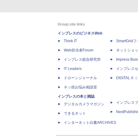
Group site links
インプレスのビジネスWeb
Think IT
SmartGri
Web担当者Forum
ネットショ
インプレス総合研究所
Impress Busi
IT Leaders
インプレス
ドローンジャーナル
DIGITAL
ネッ担お悩み相談室
インプレスの本と雑誌
インプレス
デジタルカメラマガジン
NextPublish
できるネット
インターネット白書ARCHIVES