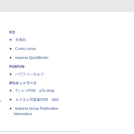
ICE
天海社
ス
Comic curea
impress QuickBooks
PUBFUN
パブファンセルフ
IPGネットワーク
TシャツPOD pTa.shop
カスタム写真集POD fabli
e
Impress Group Publication
Information