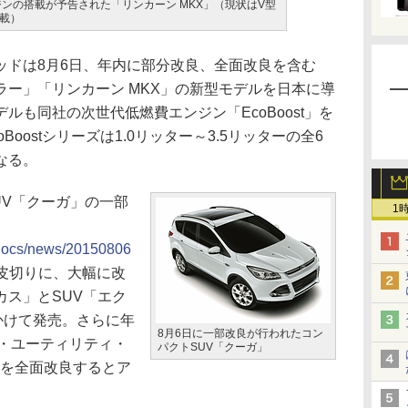
tエンジンの搭載が予告された「リンカーン MKX」（現状はV型
搭載）
ドは8月6日、年内に部分改良、全面改良を含む
ー」「リンカーン MKX」の新型モデルを日本に導
ルも同社の次世代低燃費エンジン「EcoBoost」を
oostシリーズは1.0リッター～3.5リッターの全6
なる。
UV「クーガ」の一部
1
p/docs/news/20150806
皮切りに、大幅に改
カス」とSUV「エク
かけて発売。さらに年
8月6日に一部改良が行われたコン
ー・ユーティリティ・
パクトSUV「クーガ」
」を全面改良するとア