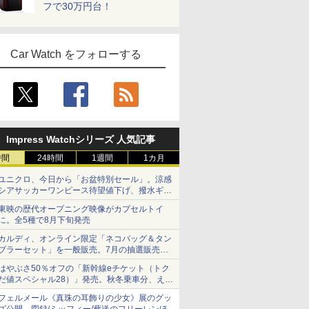
フで30万円台！
Car Watch をフォローする
Impress Watchシリーズ 人気記事
時間
24時間
1週間
1カ月
ユニクロ、今日から「お盆特別セール」。涼感
シアサッカーワンピース待望値下げ、撥水ギア
ショーツは1990円に
東映の歴代オープニング映像がカプセルトイ
に。全5種で8月下旬発売
カルディ、オンライン限定「ネコバッグ＆タン
ブラーセット」を一般販売。7月の抽選販売の
当選無効分
はやぶさ50％オフの「新幹線eチケット（トク
だ値スペシャル28）」発売。秋冬乗車分、えき
ねっと限定
フェルメール《真珠の耳飾りの少女》展のグッ