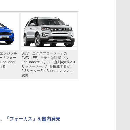
ーエンジンを
SUV「エクスプローラー」の
ー「フォー
2WD（FF）モデルは現状でも
oBoost
EcoBoostエンジン（直列4気筒2.0
れる
リッターターボ）を搭載するが、
2.3リッターEcoBoostエンジンに
変更
、「フォーカス」を国内発売