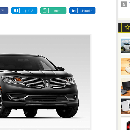
ェア
はてブ
note
LinkedIn