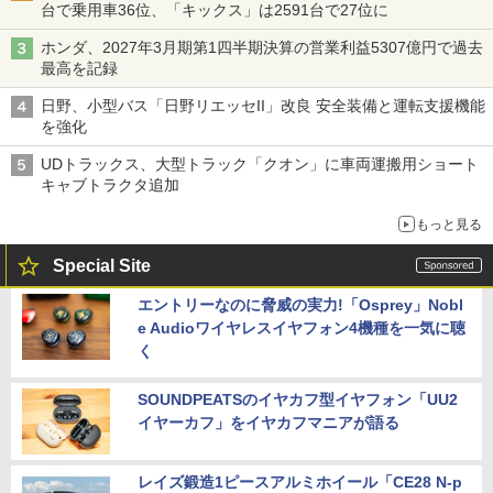
台で乗用車36位、「キックス」は2591台で27位に
ホンダ、2027年3月期第1四半期決算の営業利益5307億円で過去
最高を記録
日野、小型バス「日野リエッセII」改良 安全装備と運転支援機能
を強化
UDトラックス、大型トラック「クオン」に車両運搬用ショート
キャブトラクタ追加
もっと見る
Special Site
エントリーなのに脅威の実力!「Osprey」Nobl
e Audioワイヤレスイヤフォン4機種を一気に聴
く
SOUNDPEATSのイヤカフ型イヤフォン「UU2
イヤーカフ」をイヤカフマニアが語る
レイズ鍛造1ピースアルミホイール「CE28 N-p