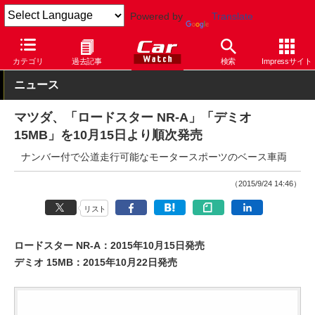
Powered by
Translate
Car Watch
自動車
マツダ
ロードスター
カテゴリ
過去記事
検索
Impressサイト
ニュース
マツダ、「ロードスター NR-A」「デミオ
15MB」を10月15日より順次発売
ナンバー付で公道走行可能なモータースポーツのベース車両
（2015/9/24 14:46）
リスト
ロードスター NR-A：2015年10月15日発売
デミオ 15MB：2015年10月22日発売