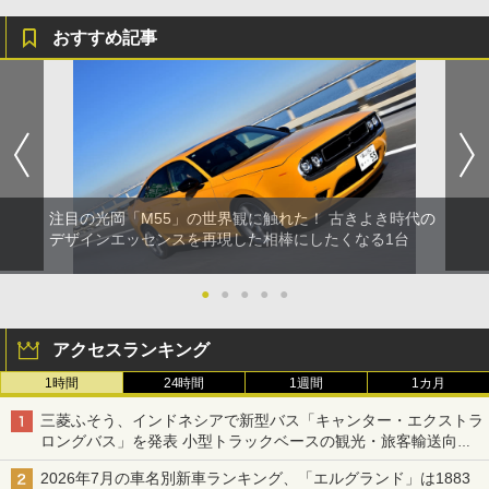
おすすめ記事
注目の光岡「M55」の世界観に触れた！ 古きよき時代の
デザインエッセンスを再現した相棒にしたくなる1台
●
●
●
●
●
アクセスランキング
1時間
24時間
1週間
1カ月
三菱ふそう、インドネシアで新型バス「キャンター・エクストラ
ロングバス」を発表 小型トラックベースの観光・旅客輸送向け
バス
2026年7月の車名別新車ランキング、「エルグランド」は1883