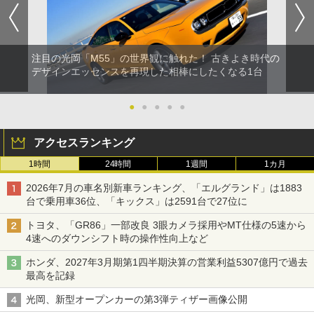
注目の光岡「M55」の世界観に触れた！ 古きよき時代の
デザインエッセンスを再現した相棒にしたくなる1台
●
●
●
●
●
アクセスランキング
1時間
24時間
1週間
1カ月
2026年7月の車名別新車ランキング、「エルグランド」は1883
台で乗用車36位、「キックス」は2591台で27位に
トヨタ、「GR86」一部改良 3眼カメラ採用やMT仕様の5速から
4速へのダウンシフト時の操作性向上など
ホンダ、2027年3月期第1四半期決算の営業利益5307億円で過去
最高を記録
光岡、新型オープンカーの第3弾ティザー画像公開