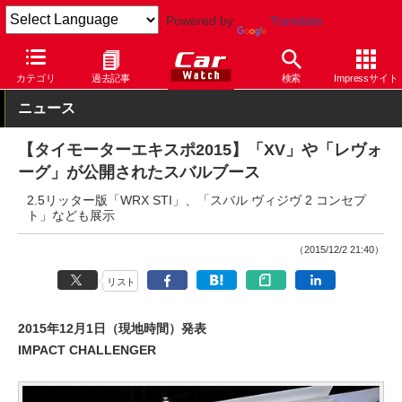
Powered by
Translate
Car Watch
自動車
スバル
XV
カテゴリ
過去記事
検索
Impressサイト
ニュース
【タイモーターエキスポ2015】「XV」や「レヴォ
ーグ」が公開されたスバルブース
2.5リッター版「WRX STI」、「スバル ヴィジヴ 2 コンセプ
ト」なども展示
（2015/12/2 21:40）
リスト
2015年12月1日（現地時間）発表
IMPACT CHALLENGER