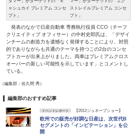
タマー」がターゲットの「キ
マー」がターゲットの「エク
ャシュカイ プレミアム コンセ
ストレイルプレミアム コンセ
プト」
プト」
発表のなかで日産自動車 専務執行役員 CCO（チーフ
クリエイティブ オフィサー）の中村史郎氏は、「デザイ
ンチームの創造力を遺憾なく発揮することにより、対照
的でありながらも共通のテーマを持つこの2台のコンセ
プトカーが出来上がりました。両車はプレミアムクロス
オーバーの新しい可能性を示しています」とコメントし
ている。
（編集部：佐久間 秀）
編集部のおすすめ記事
【2012ジュネーブショー】
イベントレポート
欧州での販売が好調な日産は、次世代B
セグメントの「インビテーション」を公
開