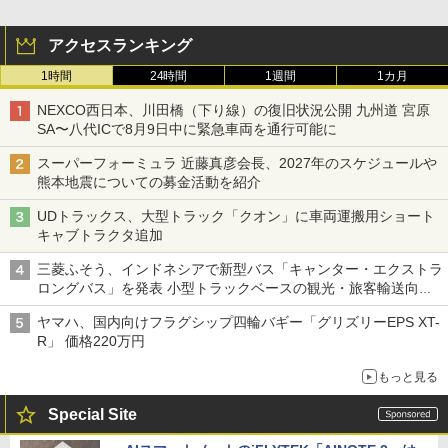
アクセスランキング
1時間
24時間
1週間
1カ月
NEXCO西日本、川田橋（下り線）の復旧状況公開 九州道 宮原
SA〜八代ICで8月9日中に緊急車両を通行可能に
スーパーフォーミュラ 近藤真彦会長、2027年のスケジュールや
熊本地震についての募金活動を紹介
UDトラックス、大型トラック「クオン」に車両運搬用ショート
キャブトラクタ追加
三菱ふそう、インドネシアで新型バス「キャンター・エクストラ
ロングバス」を発表 小型トラックベースの観光・旅客輸送向け
バス
ヤマハ、国内向けフラグシップ四輪バギー「グリズリーEPS XT-
R」 価格220万円
もっと見る
Special Site