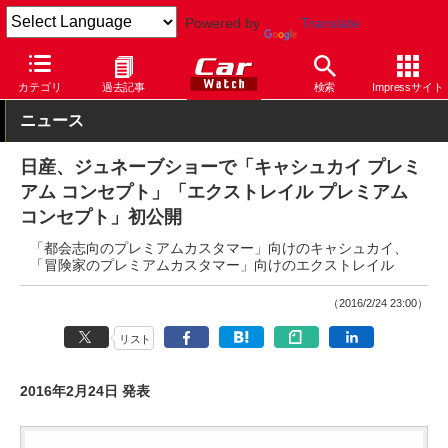
Powered by
Translate
Car Watch
自動車
日産
コンセプトカー
カテゴリ
過去記事
検索
Impressサイト
ニュース
日産、ジュネーブショーで「キャシュカイ プレミ
アム コンセプト」「エクストレイル プレミアム
コンセプト」初公開
「都会志向のプレミアムカスタマー」向けのキャシュカイ、
「冒険家のプレミアムカスタマー」向けのエクストレイル
（2016/2/24 23:00）
リスト
2016年2月24日 発表