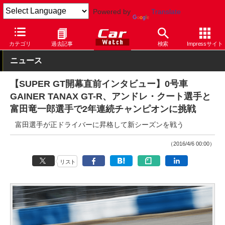
Powered by
Translate
Car Watch
モータースポーツ
SUPER GT
カテゴリ
過去記事
検索
Impressサイト
ニュース
【SUPER GT開幕直前インタビュー】0号車
GAINER TANAX GT-R、アンドレ・クート選手と
富田竜一郎選手で2年連続チャンピオンに挑戦
富田選手が正ドライバーに昇格して新シーズンを戦う
（2016/4/6 00:00）
リスト