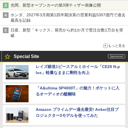
光岡、新型オープンカーの第3弾ティザー画像公開
ホンダ、2027年3月期第1四半期決算の営業利益5307億円で過去
最高を記録
日産、新型「キックス」発売から約1か月で受注台数1万台を突
破
もっと見る
Special Site
レイズ鍛造1ピースアルミホイール「CE28 N-p
lus」軽量なままに剛性を向上
「A&ultima SP4000T」の魅力！ポケットに入
るオーディオの醍醐味
Amazon プライムデー過去最安! Anker注目プ
ロジェクター3モデルを使ってみた