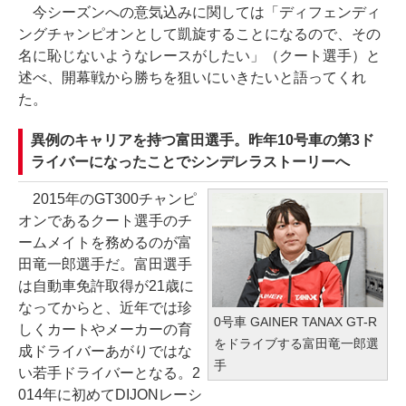
今シーズンへの意気込みに関しては「ディフェンディ
ングチャンピオンとして凱旋することになるので、その
名に恥じないようなレースがしたい」（クート選手）と
述べ、開幕戦から勝ちを狙いにいきたいと語ってくれ
た。
異例のキャリアを持つ富田選手。昨年10号車の第3ド
ライバーになったことでシンデレラストーリーへ
2015年のGT300チャンピ
オンであるクート選手のチ
ームメイトを務めるのが富
田竜一郎選手だ。富田選手
は自動車免許取得が21歳に
なってからと、近年では珍
0号車 GAINER TANAX GT-R
しくカートやメーカーの育
をドライブする富田竜一郎選
成ドライバーあがりではな
手
い若手ドライバーとなる。2
014年に初めてDIJONレーシ