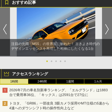
おすすめ記事
注目の光岡「M55」の世界観に触れた！ 古きよき時代の
デザインエッセンスを再現した相棒にしたくなる1台
●
●
●
●
●
アクセスランキング
1時間
24時間
1週間
1カ月
2026年7月の車名別新車ランキング、「エルグランド」は1883
台で乗用車36位、「キックス」は2591台で27位に
トヨタ、「GR86」一部改良 3眼カメラ採用やMT仕様の5速から
4速へのダウンシフト時の操作性向上など