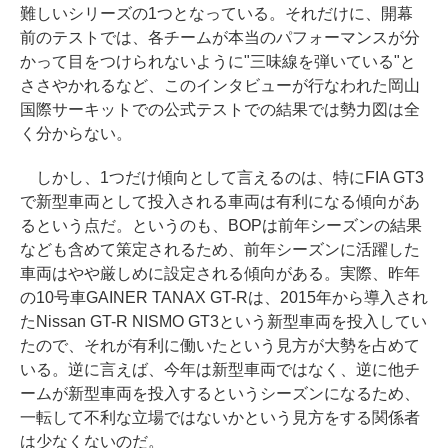
難しいシリーズの1つとなっている。それだけに、開幕
前のテストでは、各チームが本当のパフォーマンスが分
かって目をつけられないように"三味線を弾いている"と
ささやかれるなど、このインタビューが行なわれた岡山
国際サーキットでの公式テストでの結果では勢力図は全
く分からない。
しかし、1つだけ傾向として言えるのは、特にFIA GT3
で新型車両として投入される車両は有利になる傾向があ
るという点だ。というのも、BOPは前年シーズンの結果
なども含めて策定されるため、前年シーズンに活躍した
車両はやや厳しめに設定される傾向がある。実際、昨年
の10号車GAINER TANAX GT-Rは、2015年から導入され
たNissan GT-R NISMO GT3という新型車両を投入してい
たので、それが有利に働いたという見方が大勢を占めて
いる。逆に言えば、今年は新型車両ではなく、逆に他チ
ームが新型車両を投入するというシーズンになるため、
一転して不利な立場ではないかという見方をする関係者
は少なくないのだ。