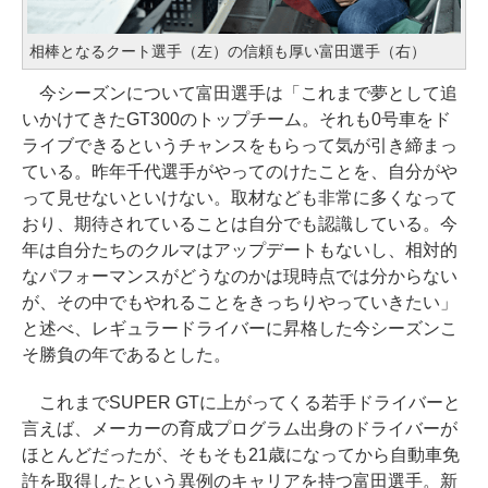
相棒となるクート選手（左）の信頼も厚い富田選手（右）
今シーズンについて富田選手は「これまで夢として追
いかけてきたGT300のトップチーム。それも0号車をド
ライブできるというチャンスをもらって気が引き締まっ
ている。昨年千代選手がやってのけたことを、自分がや
って見せないといけない。取材なども非常に多くなって
おり、期待されていることは自分でも認識している。今
年は自分たちのクルマはアップデートもないし、相対的
なパフォーマンスがどうなのかは現時点では分からない
が、その中でもやれることをきっちりやっていきたい」
と述べ、レギュラードライバーに昇格した今シーズンこ
そ勝負の年であるとした。
これまでSUPER GTに上がってくる若手ドライバーと
言えば、メーカーの育成プログラム出身のドライバーが
ほとんどだったが、そもそも21歳になってから自動車免
許を取得したという異例のキャリアを持つ富田選手。新