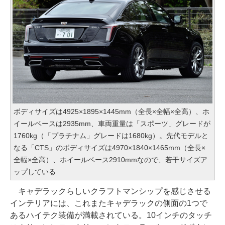
ボディサイズは4925×1895×1445mm（全長×全幅×全高）、ホ
イールベースは2935mm、車両重量は「スポーツ」グレードが
1760kg（「プラチナム」グレードは1680kg）。先代モデルと
なる「CTS」のボディサイズは4970×1840×1465mm（全長×
全幅×全高）、ホイールベース2910mmなので、若干サイズア
ップしている
キャデラックらしいクラフトマンシップを感じさせる
インテリアには、これまたキャデラックの側面の1つで
あるハイテク装備が満載されている。10インチのタッチ