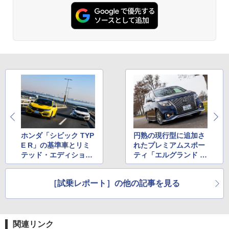
ホンダ「シビック TYP
円熟の現行型に追加さ
E R」の基準車とリミ
れたプレミアムスポー
テッド・エディション
ティ「エルグランド A
を乗り比べてみた
UTECH」、その仕上
がりは？
［試乗レポート］の他の記事を見る
関連リンク