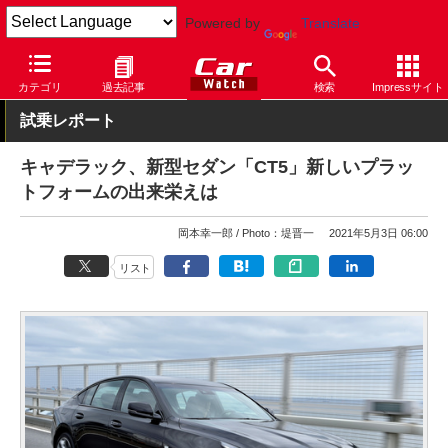
Powered by
Translate
Car Watch
自動車
キャデラック
その他
カテゴリ
過去記事
検索
Impressサイト
試乗レポート
キャデラック、新型セダン「CT5」新しいプラッ
トフォームの出来栄えは
岡本幸一郎
Photo：堤晋一
2021年5月3日 06:00
リスト