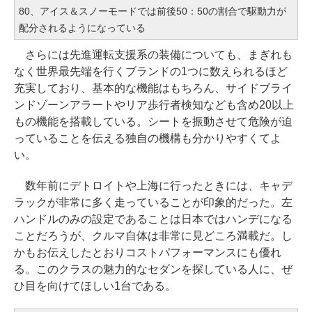
80、アイス＆スノーモードでは前後50：50の割合で駆動力が
配分されるようになっている
さらには先進運転支援系の装備についても、まぎれも
なく世界最先端を行くブランドの1つに数えられるほど
充実しており、基本的な機能はもちろん、サイドブライ
ンドゾーンアラートやリア歩行者検知なども含め20以上
もの機能を搭載している。シートを振動させて危険が迫
っていることを伝える独自の機構も分かりやすくてよ
い。
数年前にデトロイトや上海に行ったときには、キャデ
ラックが非常に多く走っていることが印象的だった。左
ハンドルのみの設定であることは日本ではハンデになる
ことだろうが、クルマ自体は非常に見どころ満載だ。し
かもお伝えしたとおりコストパフォーマンスにも優れ
る。このクラスの魅力的なセダンを探している人に、ぜ
ひ目を向けてほしい1台である。