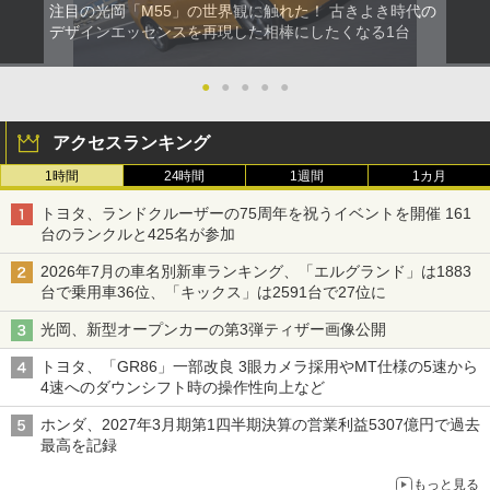
注目の光岡「M55」の世界観に触れた！ 古きよき時代の
デザインエッセンスを再現した相棒にしたくなる1台
●
●
●
●
●
アクセスランキング
1時間
24時間
1週間
1カ月
トヨタ、ランドクルーザーの75周年を祝うイベントを開催 161
台のランクルと425名が参加
2026年7月の車名別新車ランキング、「エルグランド」は1883
台で乗用車36位、「キックス」は2591台で27位に
光岡、新型オープンカーの第3弾ティザー画像公開
トヨタ、「GR86」一部改良 3眼カメラ採用やMT仕様の5速から
4速へのダウンシフト時の操作性向上など
ホンダ、2027年3月期第1四半期決算の営業利益5307億円で過去
最高を記録
もっと見る