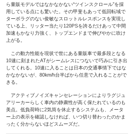
ら量販モデルではなかなかない“ツインスクロール”を採
用している点にも驚いた。その甲斐もあって低回転域で
ターボラグのない俊敏なスロットルレスポンスを実現し
ている上、リッター当たり120PSを誇るだけあって中間
加速もかなり力強く、トップエンドまで伸びやかに吹け
上がる。
この動力性能を現状で世にある量販車で最多段となる
10速に刻まれたATがシームレスにつないで巧みに引き出
してくれる。10速に入ることは日本の交通事情下ではな
かなかないが、80km/h台半ばから任意で入れることがで
きる。
アクティブノイズキャンセレーションによりラグジュ
アリーカーらしく車内の静粛性が高く保たれているのも
美点。低負荷時に2気筒を休止するシステムも、メータ
ー上の表示を確認しなければ、いつ切り替わったのかま
ったく分からないほどスムーズだ。