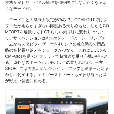
性格が変わり、パドル操作を積極的に行ないたくなるよ
うなモードだ。
モードごとの減衰力設定が巧みで、COMFORTではソ
フトだが柔らかすぎない節度ある乗り心地だ。しかもCO
MFORTを選択してもGTIらしい乗り味に変わりはない。
リアサスペンションはActiveグレードのトレーリングア
ームからスタビライザー付き4リンクの独立懸架で凹凸
路の突起乗り越えもショックが少なく、これにDCCのC
OMFORTを選ぶとフラットで超快適な乗り心地が得られ
る。望外なスポーツハッチバックの乗り心地だ。一方、
SPORTでは力強いエンジンピックアップと締まった足ま
わりに豹変する。エキゾーストノートも変わり湿った音
が野太い音色に変わる。