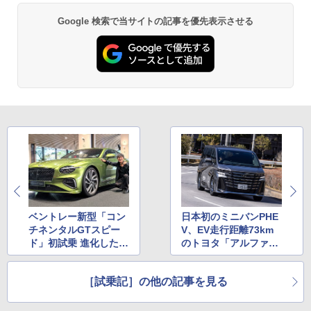
Google 検索で当サイトの記事を優先表示させる
ベントレー新型「コン
日本初のミニバンPHE
チネンタルGTスピー
V、EV走行距離73km
ド」初試乗 進化したV
のトヨタ「アルファー
8 4.0リッター＋モータ
ドPHEV」「ヴェルフ
ーが生み出す圧倒的な
ァイアPHEV」を都内
［試乗記］の他の記事を見る
パワーを味わう
でテストドライブ