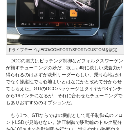
ドライブモードはECO/COMFORT/SPORT/CUSTOMを設定
DCCの魅力はピッチング制御などフォルクスワーゲン
が施すチューニングの妙だ。欲しい時に欲しい減衰力が
得られるのはさすが欧州リーダーらしい。乗り心地だけ
でなく操縦性でも心地よいとはなにかと改めて分からせ
てもらえた。GTIのDCCパッケージはタイヤが18インチ
から19インチになるが、それに合わせたチューニングで
もありおすすめのオプションだ。
もう1つ、GTIならではの機能として電子制御式のフロ
ントLSDが見逃せない。油圧制御で駆動輪のトルク配分
を0-100％まで作動制限を行ない、滑りやすい路面やタ