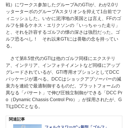
戦）にワークス参加したグループAのGTIが、わが2.0リ
ッターターボのグループAスタリオンを抑えて1台前でフ
ィニッシュした。いかに泥濘地の英国とは言え、FFのゴ
ルフを操るケネス・エリクソンの「いっちゃった走り」
と、それを許容するゴルフの懐の深さは強烈だった。ゴ
ルフ恐るべし！ それ以来GTIには畏敬の念を持ってい
る。
さて第8.5世代のGTIは他のゴルフ同様にエクステリ
ア、インテリア、インフォテイメントなど同様にアップ
グレードされているが、GTI専用オプションとしてDCC
パッケージが選べる。DCCはショックアブソーバーの減
衰力を連続で最適制御するものだ。プラットフォームの
異なる「パサート」で伸び圧独立制御ができる「DCC Pr
o（Dynamic Chassis Control Pro）」が採用されたが、G
TIはDCCとなる。
関連記事
フォルクスワーゲン新型「ゴルフ」、