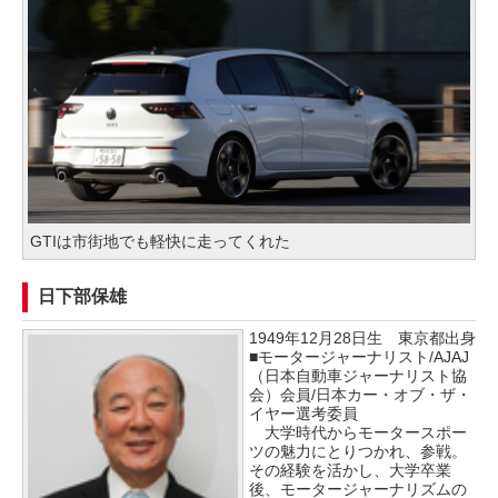
GTIは市街地でも軽快に走ってくれた
日下部保雄
1949年12月28日生 東京都出身
■モータージャーナリスト/AJAJ
（日本自動車ジャーナリスト協
会）会員/日本カー・オブ・ザ・
イヤー選考委員
大学時代からモータースポー
ツの魅力にとりつかれ、参戦。
その経験を活かし、大学卒業
後、モータージャーナリズムの