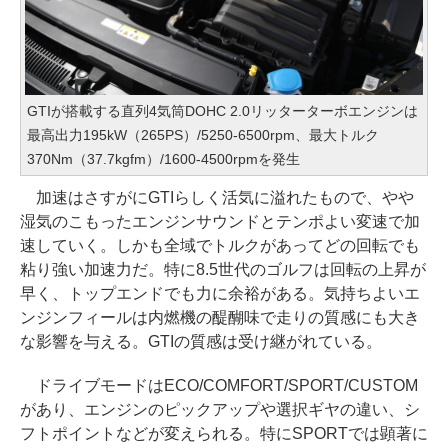
GTIが搭載する直列4気筒DOHC 2.0リッターターボエンジンは
最高出力195kW（265PS）/5250-6500rpm、最大トルク
370Nm（37.7kgfm）/1600-4500rpmを発生
加速はさすがにGTIらしく活気に溢れたもので、やや
湿気のこもったエンジンサウンドとテンポよい変速で加
速していく。しかも全域でトルクがあってどの回転でも
粘り強い加速力だ。特に8.5世代のゴルフは回転の上昇が
早く、トップエンドでも力に余裕がある。気持ちよいエ
ンジンフィールは内燃機の醍醐味で走りの質感にも大き
な影響を与える。GTIの質感は受け継がれている。
ドライブモードはECO/COMFORT/SPORT/CUSTOM
があり、エンジンのピックアップや選択ギヤの違い、シ
フトポイントなどが変えられる。特にSPORTでは顕著に