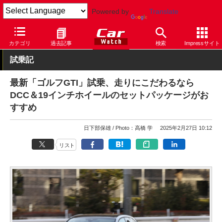
Powered by
Translate
Car Watch
自動車
フォルクスワーゲン
ゴルフ
カテゴリ
過去記事
検索
Impressサイト
試乗記
最新「ゴルフGTI」試乗、走りにこだわるなら
DCC＆19インチホイールのセットパッケージがお
すすめ
日下部保雄
Photo：高橋 学
2025年2月27日 10:12
リスト