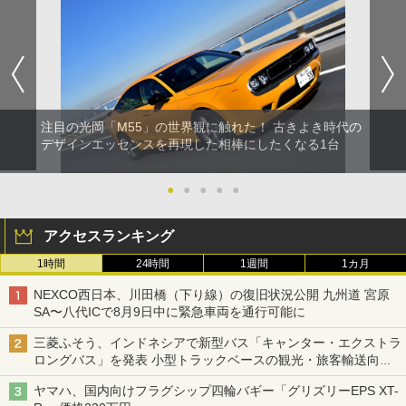
注目の光岡「M55」の世界観に触れた！ 古きよき時代の
デザインエッセンスを再現した相棒にしたくなる1台
●
●
●
●
●
アクセスランキング
1時間
24時間
1週間
1カ月
NEXCO西日本、川田橋（下り線）の復旧状況公開 九州道 宮原
SA〜八代ICで8月9日中に緊急車両を通行可能に
三菱ふそう、インドネシアで新型バス「キャンター・エクストラ
ロングバス」を発表 小型トラックベースの観光・旅客輸送向け
バス
ヤマハ、国内向けフラグシップ四輪バギー「グリズリーEPS XT-