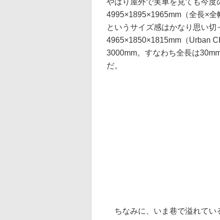
やはり屋外で実車を見ても今度
4995×1895×1965mm（全
というサイズ感はかなり思い切
4965×1850×1815mm（Ur
3000mm。すなわち全長は30
だ。
ちなみに、いま巷で溢れてい