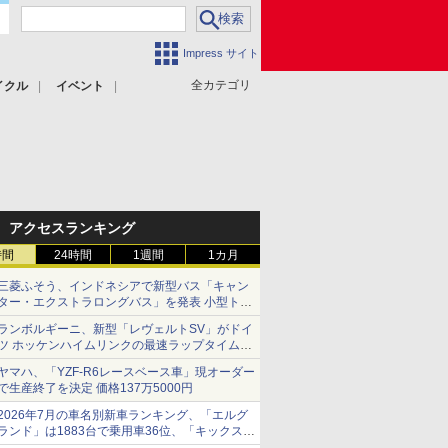
Impress サイト
全カテゴリ
イクル
イベント
アクセスランキング
時間
24時間
1週間
1カ月
三菱ふそう、インドネシアで新型バス「キャン
ター・エクストラロングバス」を発表 小型トラ
ックベースの観光・旅客輸送向けバス
ランボルギーニ、新型「レヴェルトSV」がドイ
ツ ホッケンハイムリンクの最速ラップタイムを
記録
ヤマハ、「YZF-R6レースベース車」現オーダー
で生産終了を決定 価格137万5000円
2026年7月の車名別新車ランキング、「エルグ
ランド」は1883台で乗用車36位、「キックス」
は2591台で27位に