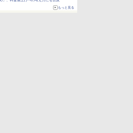
め」、料金値上げへの考え方にも言及
もっと見る