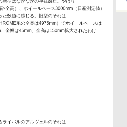
の新型はなかなかの存在感だ。やはり
長×全幅×全高）、ホイールベース3000mm（日産測定値）
った数値に感じる。旧型のそれは
ban CHROME系の全長は4975mm）でホイールベースは
mm、全幅は45mm、全高は150mm拡大されたわけ
るライバルのアルヴェルのそれは