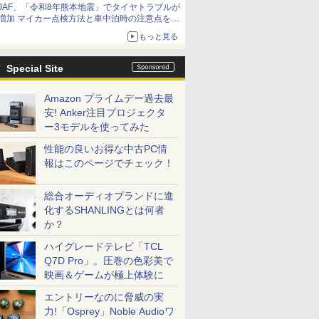
JAF、「令和8年熊本地震」でタイヤトラブルが
増加 マイカー点検方法と車中泊時の注意点を呼
びかけ
もっと見る
Special Site
Amazon プライムデー過去最
安! Anker注目プロジェクタ
ー3モデルを使ってみた
性能の良いお得な中古PC情
報はこのページでチェック！
総合オーディオブランドに進
化するSHANLINGとは何者
か？
ハイグレードテレビ「TCL
Q7D Pro」。圧巻の色彩美で
映画＆ゲームが極上体験に
エントリーなのに脅威の実
力!「Osprey」Noble Audioワ