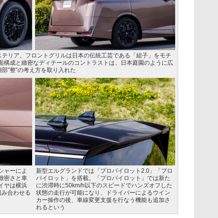
クステリア。フロントグリルは日本の伝統工芸である「組子」をモチ
面構成と緻密なディテールのコントラストは、日本庭園のように広
細部”整”の考え方を取り入れた
シャーによ
新型エルグランドでは「プロパイロット2.0」「プロ
緻密さと車
パイロット」を搭載。「プロパイロット」では新た
イヤは横浜
に渋滞時に50km/h以下のスピードでハンズオフした
を組み合わせる
状態の走行が可能になり、ドライバーによるウイン
カー操作の後、車線変更支援を行なう機能も追加さ
れるという