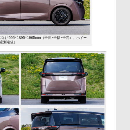
4995×1895×1965mm（全長×全幅×全高）、ホイー
日産測定値）