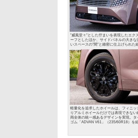
”威風堂々”とした佇まいを表現したエ
ーフとしたほか、サイドパネルの大きな
いスペースの”間”と緻密に仕上げられた
軽量化を追求したホイールは、フィニッ
りアルミホイールだけでは表現できない
両全体の統一感あるデザインを実現。タ
ゴム「ADVAN V61」（235/60R18）