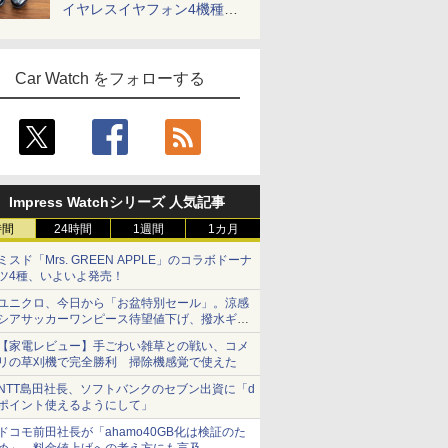
イヤレスイヤフォン4機種を
一気に聴く
Car Watch をフォローする
Impress Watchシリーズ 人気記事
時間
24時間
1週間
1カ月
ミスド「Mrs. GREEN APPLE」のコラボドーナ
ツ4種、いよいよ発売！
ユニクロ、今日から「お盆特別セール」。涼感
シアサッカーワンピース待望値下げ、撥水ギア
ショーツは1990円に
【家電レビュー】手ごわい雑草との戦い、コメ
リの草刈機で完全勝利 掃除機感覚で使えた
NTT島田社長、ソフトバンクのセブン出資に「d
ポイント使えるようにして」
ドコモ前田社長が「ahamo40GB化は検証のた