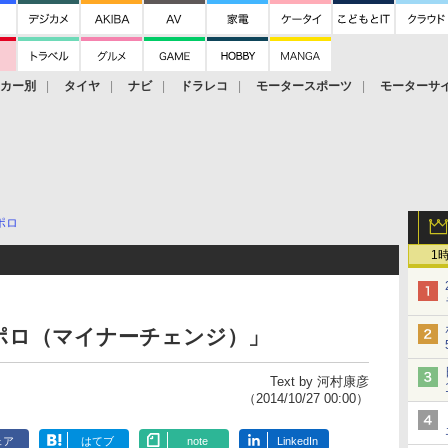
ーカー別
タイヤ
ナビ
ドラレコ
モータースポーツ
モーターサ
ポロ
1
ポロ（マイナーチェンジ）」
Text by 河村康彦
（2014/10/27 00:00）
ェア
はてブ
note
LinkedIn