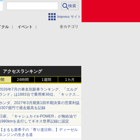
Impress サイト
全カテゴリ
イクル
イベント
アクセスランキング
時間
24時間
1週間
1カ月
2026年7月の車名別新車ランキング、「エルグ
ランド」は1883台で乗用車36位、「キックス」
は2591台で27位に
ホンダ、2027年3月期第1四半期決算の営業利益
5307億円で過去最高を記録
日産、「キャシュカイe-POWER」が無給油で
1980kmを走行してギネス世界記録に認定
【まるも亜希子の「寄り道日和」】ディーゼル
エンジンの生きる道