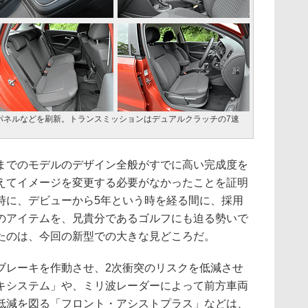
パネルなどを刷新。トランスミッションはデュアルクラッチの7速
でのモデルのデザイン全般がすでに高い完成度を
えてイメージを変更する必要がなかったことを証明
時に、デビューから5年という時を経る間に、採用
のアイテムを、兄貴分であるゴルフにも迫る勢いで
たのは、今回の新型での大きな見どころだ。
レーキを作動させ、2次衝突のリスクを低減させ
キシステム」や、ミリ波レーダーによって前方車両
低減を図る「フロント・アシストプラス」などは、