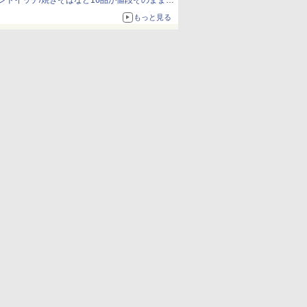
ンドイッチ/焼きそばなど16品が値段そのままで
ボリュームアップ
もっと見る