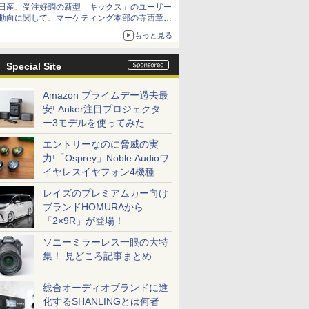
日産、受注好調の新型「キックス」のユーザー
動向に関して、マーケティング本部の寺西章氏
が解説
もっと見る
Special Site
Amazon プライムデー過去最
安! Anker注目プロジェクタ
ー3モデルを使ってみた
エントリーなのに脅威の実
力!「Osprey」Noble Audioワ
イヤレスイヤフォン4機種を
一気に聴く
レイズのプレミアムカー向け
ブランドHOMURAから
「2×9R」が登場！
ソニーミラーレス一眼の大特
集！ 見どころ記事まとめ
総合オーディオブランドに進
化するSHANLINGとは何者