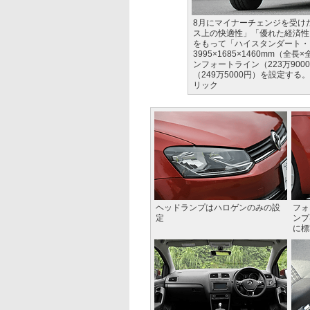
8月にマイナーチェンジを受け
ス上の快適性」「優れた経済性
をもって「ハイスタンダート・
3995×1685×1460mm（
ンフォートライン（223万90
（249万5000円）を設定す
リック
ヘッドランプはハロゲンのみの設
フォ
定
ンプ
に標