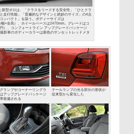
た新型ポロは、「クラスをリードする安全性」「ひとクラ
と走行性能」「普遍的なデザインと絶妙のサイズ」の4点
コンパクト」を謳う。ボディーサイズは
全長×全幅×全高）、ホイールベースは2470mm。グレードはコ
00円）、コンフォートライン アップグレードパッケージ
る。撮影車のボディーカラーは新色のサンセットレッドメタ
グランプやコーナーリングラ
テールランプの光る部分の形状が
はアップグレードパッケージ
従来型から変化した
準装備される