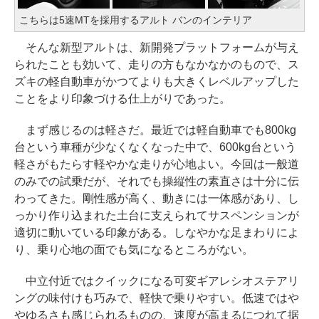
こちらは5速MTを採用するアルト バンのインテリア
そんな新型アルトは、新開発プラットフォームが与え
られたことも効いて、走りの方もなかなかのもので、ス
ズキの軽自動車がかつてよりも大きくレベルアップした
ことをより印象づける仕上がりであった。
まず感じるのは軽さだ。最近では軽自動車でも800kg
台という車種が少なくなくなった中で、600kg台という
軽さがもたらす軽やかな走りが心地よい。今回は一般道
のみでの試乗だが、それでも操縦性の素直さは十分に伝
わってきた。剛性感が高く、動きには一体感があり、し
っかり作り込まれた土台に支えられてサスペンションが
適切に動いている印象がある。しなやかな足まわりによ
り、乗り心地の面でも気になるところがない。
中立付近ではクイックになる可変ギアレシオステアリ
ングの味付けも巧みで、軽快で乗りやすい。低速ではや
やゆるさも感じられるものの、速度が高まるにつれて据