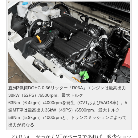
直列3気筒DOHC 0.66リッター「R06A」エンジンは最高出力
38kW（52PS）/6500rpm、最大トルク
63Nm（6.4kgm）/4000rpmを発生（CVTおよび5AGS車）。5
速MT車は最高出力36kW（49PS）/6500rpm、最大トルク
58Nm（5.9kgm）/4000rpmと、トランスミッションによって
出力が異なる
とはいえ、せっかくMTがベースであれば、多少ショッ