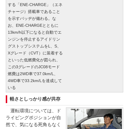
する「ENE-CHARGE」（エネ
チャージ）搭載車であること
を示すバッヂが備わる。な
お、ENE-CHARGEとともに
13km/h以下になると自動でエ
ンジンを停止するアイドリン
グストップシステムをL、S、
Xグレード（CVT）に装着する
といった低燃費化が図られ、
この3グレードのJC08モード
燃費は2WD車で37.0km/L、
4WD車で33.2km/Lを達成して
いる
軽さとしっかり感が共存
運転環境については、ド
ライビングポジションが自
然で、気になる死角もなく