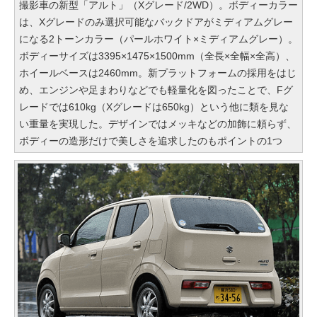
撮影車の新型「アルト」（Xグレード/2WD）。ボディーカラー
は、Xグレードのみ選択可能なバックドアがミディアムグレー
になる2トーンカラー（パールホワイト×ミディアムグレー）。
ボディーサイズは3395×1475×1500mm（全長×全幅×全高）、
ホイールベースは2460mm。新プラットフォームの採用をはじ
め、エンジンや足まわりなどでも軽量化を図ったことで、Fグ
レードでは610kg（Xグレードは650kg）という他に類を見な
い重量を実現した。デザインではメッキなどの加飾に頼らず、
ボディーの造形だけで美しさを追求したのもポイントの1つ