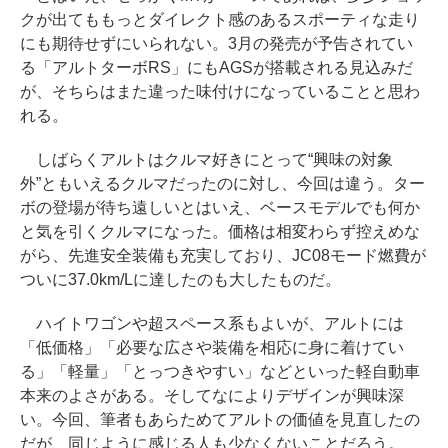
クが出てももっとダイレクト感のあるスポーティな走り
にも期待せずにいられない。3月の発売が予告されてい
る「アルトターボRS」にもAGSが搭載される見込みだ
が、そちらはまた違った味付けになっていることと思わ
れる。
しばらくアルトはクルマ好きにとって“興味の対象
外”ともいえるクルマだったのに対し、今回は違う。ター
ボの登場が待ち遠しいとはいえ、ベースモデルでも何か
と気を引くクルマになった。価格は相変わらず控えめな
がら、先進安全装備も充実しており、JC08モード燃費が
ついに37.0km/Lに達したのも大したものだ。
ハイトワゴンや超スペース系もよいが、アルトには
「低価格」「必要な広さや装備を相応に身に着けてい
る」「軽量」「とっつきやすい」などといった軽自動車
本来のよさがある。そしてなによりデザインが興味深
い。今回、筆者もあらためてアルトの価値を見直したの
だが、同じように感じる人も少なくないことだろう。