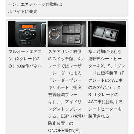
ーン、エネチャージ作動時は
ホワイトに発光
フルオートエアコ
ステアリング右側
寒い時期に便利な
ン（Xグレードの
のスイッチ類。Xグ
運転席シートヒー
み）の操作パネル
レードではレーザ
ターをX、S、Lグレ
ーレーダーによる
ードに標準装備（F
「レーダーブレー
グレードは4WD車
キサポート（衝突
のみの設定）。X、
被害軽減ブレー
S、Lグレードの
キ）」、アイドリ
4WD車には助手席
ングストップシス
シートヒーターも
テム、ESP（横滑り
装備される
防止装置）の
ON/OFF操作が可