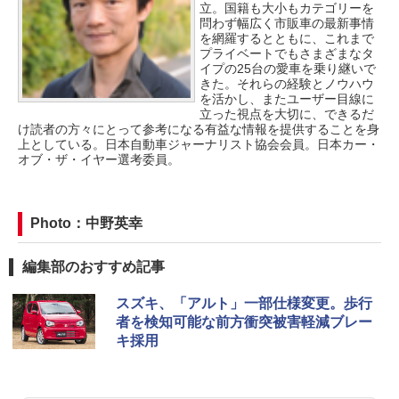
立。国籍も大小もカテゴリーを
問わず幅広く市販車の最新事情
を網羅するとともに、これまで
プライベートでもさまざまなタ
イプの25台の愛車を乗り継いで
きた。それらの経験とノウハウ
を活かし、またユーザー目線に
立った視点を大切に、できるだ
け読者の方々にとって参考になる有益な情報を提供することを身
上としている。日本自動車ジャーナリスト協会会員。日本カー・
オブ・ザ・イヤー選考委員。
Photo：中野英幸
編集部のおすすめ記事
スズキ、「アルト」一部仕様変更。歩行
者を検知可能な前方衝突被害軽減ブレー
キ採用