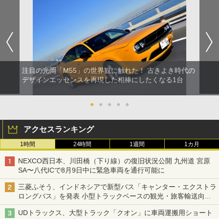
注目の光岡「M55」の世界観に触れた！ 古きよき時代の
デザインエッセンスを再現した相棒にしたくなる1台
●
●
●
●
●
アクセスランキング
1時間
24時間
1週間
1カ月
NEXCO西日本、川田橋（下り線）の復旧状況公開 九州道 宮原
SA〜八代ICで8月9日中に緊急車両を通行可能に
三菱ふそう、インドネシアで新型バス「キャンター・エクストラ
ロングバス」を発表 小型トラックベースの観光・旅客輸送向け
バス
UDトラックス、大型トラック「クオン」に車両運搬用ショート