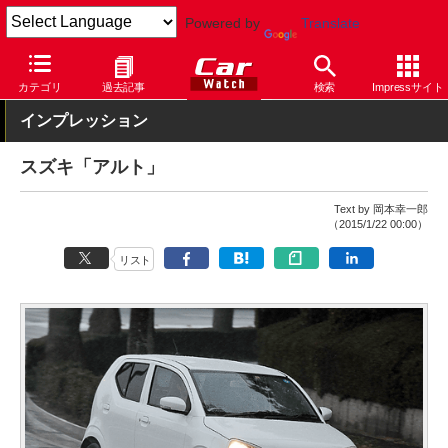
Powered by
Translate
Car Watch
自動車
スズキ
アルト
カテゴリ
過去記事
検索
Impressサイト
インプレッション
スズキ「アルト」
Text by 岡本幸一郎
（2015/1/22 00:00）
リスト