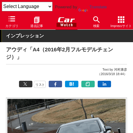
Powered by
Translate
Car Watch
自動車
アウディ
A4
カテゴリ
過去記事
検索
Impressサイト
インプレッション
アウディ「A4（2016年2月フルモデルチェン
ジ）」
Text by 河村康彦
（2016/3/18 18:44）
リスト