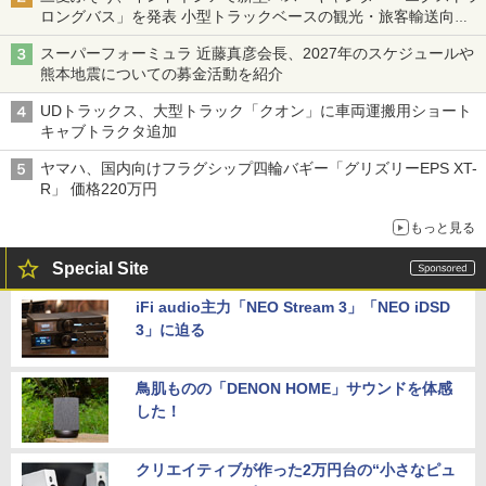
ロングバス」を発表 小型トラックベースの観光・旅客輸送向け
バス
スーパーフォーミュラ 近藤真彦会長、2027年のスケジュールや
熊本地震についての募金活動を紹介
UDトラックス、大型トラック「クオン」に車両運搬用ショート
キャブトラクタ追加
ヤマハ、国内向けフラグシップ四輪バギー「グリズリーEPS XT-
R」 価格220万円
もっと見る
Special Site
iFi audio主力「NEO Stream 3」「NEO iDSD
3」に迫る
鳥肌ものの「DENON HOME」サウンドを体感
した！
クリエイティブが作った2万円台の“小さなピュ