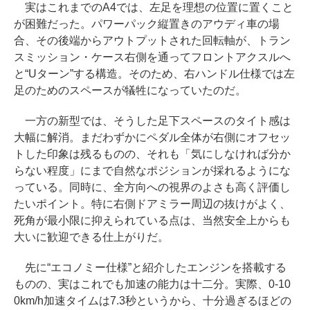
実はこれまでのA4では、左足を理想の位置に置くこと
が困難だった。パワーパック縦置きのアウディ車の場
合、その後端からアウトプットされた回転軸が、トラン
スミッション・ケース右側を通ってフロントアクスルへ
と“Uターン”する構造。そのため、右ハンドル仕様では左
足のためのスペースが犠牲になっていたのだ。
一方の新型では、そうした足下スペースのタイト感は
大幅に解消。まだわずかにペダル全体が右側にオフセッ
トした印象は残るものの、それも「気にしなければ分か
らない程度」にまで自然なポジションが採れるようにな
っている。同時に、全方向への視界のよさも高く評価し
たいポイント。特に右側ドアミラー周辺の抜けがよく、
死角が最小限に抑えられている点は、当然安全上からも
大いに歓迎できる仕上がりだ。
先に“エコノミー仕様”と紹介したエンジンを搭載する
ものの、実はこれでも加速の能力は十二分。実際、0-10
0km/h加速タイムは7.3秒というから、十分過ぎるほどの