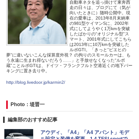
自動車ネタを追っ掛けて東奔西
走の日々は、ブログにて（気が
向いたときに）随時公開中。現
在の愛車は、2013年8月末納車
の981型ケイマンSに、2002年
式にしてようやく1万kmを突破
したばかりの“オリジナル型”ス
マート、2001年式にしてこちら
は2013年に10万kmを突破した
ルポGTI。「きっと“ピエヒの
夢”に違いないこんな採算度外視？ の拘りのスモールカーは、も
う永遠に生まれ得ないだろう……」と手放せなくなった“ルポ
蔵”ことルポGTIは、ドイツ・フランクフルト空港近くの地下パー
キングに置き去り中。
http://blog.livedoor.jp/karmin2/
Photo：堤晋一
編集部のおすすめ記事
アウディ、「A4」「A4 アバント」モデ
ル設定と装備を変更。1.4 TFSI sportで