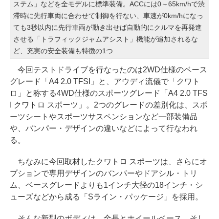
ステム」などを全モデルに標準装備。ACCには0～65km/hで渋
滞時に先行車両に合わせて制御を行ない、車速が0km/hになっ
ても3秒以内に先行車両が動き出せば自動的にクルマを再発進
させる「トラフィックジャムアシスト」機能が追加されるな
ど、充実の安全装備も特徴の1つ
今回テストドライブを行なったのは2WD仕様のベース
グレード「A4 2.0 TFSI」と、アウディ流儀で「クワト
ロ」と称する4WD仕様のスポーツグレード「A4 2.0 TFS
I クワトロ スポーツ」。2つのグレードの差別化は、スポ
ーツシートやスポーツサスペンションなど一部装備品
や、バンパー・デザインの違いなどによって行なわれ
る。
ちなみに今回取材したクワトロ スポーツは、さらにオ
プションで専用デザインのバンパーやドアシル・トリ
ム、ベースグレードよりも1インチ大径の18インチ・シ
ューズなどから成る「Sライン・パッケージ」を採用。
そんな新型のボディは、全長とホイールベース、そし