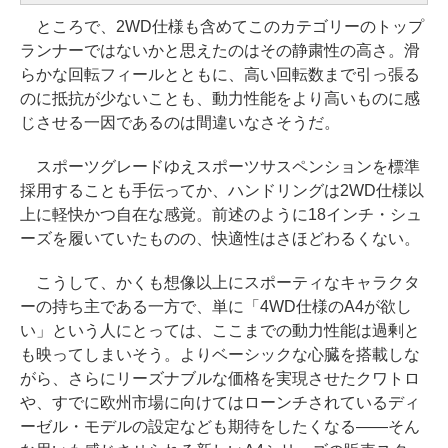
ところで、2WD仕様も含めてこのカテゴリーのトップ
ランナーではないかと思えたのはその静粛性の高さ。滑
らかな回転フィールとともに、高い回転数まで引っ張る
のに抵抗が少ないことも、動力性能をより高いものに感
じさせる一因であるのは間違いなさそうだ。
スポーツグレードゆえスポーツサスペンションを標準
採用することも手伝ってか、ハンドリングは2WD仕様以
上に軽快かつ自在な感覚。前述のように18インチ・シュ
ーズを履いていたものの、快適性はさほどわるくない。
こうして、かくも想像以上にスポーティなキャラクタ
ーの持ち主である一方で、単に「4WD仕様のA4が欲し
い」という人にとっては、ここまでの動力性能は過剰と
も映ってしまいそう。よりベーシックな心臓を搭載しな
がら、さらにリーズナブルな価格を実現させたクワトロ
や、すでに欧州市場に向けてはローンチされているディ
ーゼル・モデルの設定なども期待をしたくなる――そん