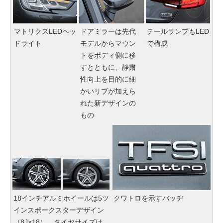
マトリクスLEDヘッ
ドアミラーは先代
テールランプもLED
ドライト
モデルからマウン
で構成
トをボディ側に移
すとともに、静粛
性向上を目的に細
かいリブが加えら
れた新デザインの
もの
18インチアルミホイールは5ツ
クワトロを示すバッヂ
インスポークスターデザイン
（8J×18）。タイヤサイズは