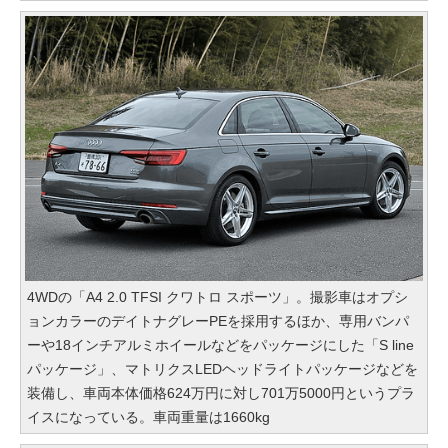
4WDの「A4 2.0 TFSI クワトロ スポーツ」。撮影車はオプシ
ョンカラーのデイトナグレーPEを採用するほか、専用バンパ
ーや18インチアルミホイールなどをパッケージにした「S line
パッケージ」、マトリクスLEDヘッドライトパッケージなどを
装備し、車両本体価格624万円に対し701万5000円というプラ
イスになっている。車両重量は1660kg