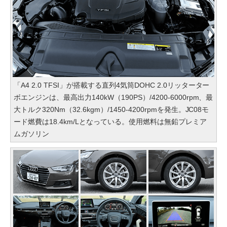
「A4 2.0 TFSI」が搭載する直列4気筒DOHC 2.0リッターター
ボエンジンは、最高出力140kW（190PS）/4200-6000rpm、最
大トルク320Nm（32.6kgm）/1450-4200rpmを発生。JC08モ
ード燃費は18.4km/Lとなっている。使用燃料は無鉛プレミア
ムガソリン