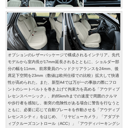
オプションのレザーパッケージで構成されるインテリア。先代
モデルから室内長が17mm延長されるとともに、ショルダー部
分の幅を11mm、前席乗員のヘッドクリアランスを24mm、後
席足下空間を23mm（数値は欧州仕様での比較）拡大して快適
性が高められた。また、新型A4では万が一の事故の際にフロ
ントのシートベルトを巻き上げて拘束力を高める「アウディプ
レセンスベーシック」、約85km/hまでの速度で周囲のクルマ
や歩行者を感知し、衝突の危険性がある場合に警告を行なうと
ともに、必要に応じて自動ブレーキを作動させる「アウディプ
レセンスシティ」をはじめ、「リヤビューカメラ」「アダプテ
ィブクルーズコントロール（ACC）」「アウディパーキングシ