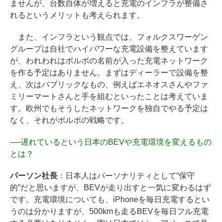
ませんが、台数自体が増えると充電のインフラが整備さ
れるというメリットも考えられます。
また、インフラという観点では、フォルクスワーゲン
グループは自社でハイパワーな充電設備を整えています
が、われわれはボルボの名前が入った充電ネットワーク
を作る予定はありません。まずはディーラーで設備を整
え、次はパブリックなもの、例えばエネオスさんやファ
ミリーマートさんと手を組むといったことは考えていま
す。欧州でもそうしたネットワークを独自でやる予定は
なく、それがボルボの戦略です。
──
遅れているという日本のBEVや充電環境を変えるもの
とは？
パーソン社長
：日本人はパーソナリティとして“保守
的”だと思いますが、BEVが走り出すと一気に変わるはず
です。充電環境についても、iPhoneを毎日充電するとい
うのは分かりますが、500kmも走るBEVを毎日フル充電