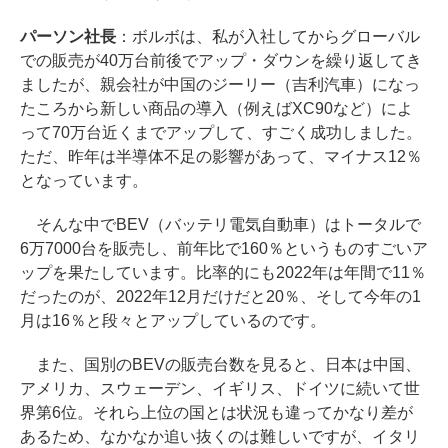
パーソン社長
：ボルボは、私が入社してからグローバル
での販売が40万台前後でアップ・ダウンを繰り返してき
ましたが、親会社が中国のジーリー（吉利汽車）になっ
たころから新しい商品の導入（例えばXC90など）によ
って70万台近くまでアップして、すごく成功しました。
ただ、昨年は半導体不足の影響があって、マイナス12％
となっています。
そんな中でBEV（バッテリ電気自動車）はトータルで
6万7000台を販売し、前年比で160％というものすごいア
ップを果たしています。比率的にも2022年は年間で11％
だったのが、2022年12月だけだと20％、そして今年の1
月は16％と段々とアップしているのです。
また、国別のBEVの販売台数を見ると、日本は中国、
アメリカ、スウェーデン、イギリス、ドイツに続いて世
界第6位。それら上位の国とは状況も違ってかなり差が
あるため、なかなか追い抜くのは難しいですが、イタリ