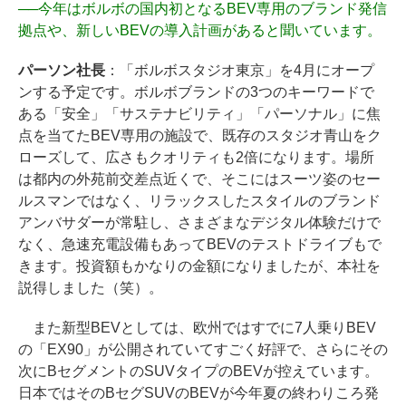
──
今年はボルボの国内初となるBEV専用のブランド発信
拠点や、新しいBEVの導入計画があると聞いています。
パーソン社長
：「ボルボスタジオ東京」を4月にオープ
ンする予定です。ボルボブランドの3つのキーワードで
ある「安全」「サステナビリティ」「パーソナル」に焦
点を当てたBEV専用の施設で、既存のスタジオ青山をク
ローズして、広さもクオリティも2倍になります。場所
は都内の外苑前交差点近くで、そこにはスーツ姿のセー
ルスマンではなく、リラックスしたスタイルのブランド
アンバサダーが常駐し、さまざまなデジタル体験だけで
なく、急速充電設備もあってBEVのテストドライブもで
きます。投資額もかなりの金額になりましたが、本社を
説得しました（笑）。
また新型BEVとしては、欧州ではすでに7人乗りBEV
の「EX90」が公開されていてすごく好評で、さらにその
次にBセグメントのSUVタイプのBEVが控えています。
日本ではそのBセグSUVのBEVが今年夏の終わりころ発