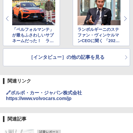
「ペルフォルマンテ」
ランボルギーニのステ
が最もふさわしいサブ
ファン・ヴィンケルマ
ネームだった！ ラン
ンCEOに聞く 「2023
ボルギーニ「ウルス」
年は60周年に加えてハ
の新バージョンについ
イブリッド化したV12
［インタビュー］の他の記事を見る
てヴィンケルマンCEO
エンジンがデビューす
に直球質問
る重要な年」
関連リンク
🔗ボルボ・カー・ジャパン株式会社
https://www.volvocars.com/jp
関連記事
試乗レポート