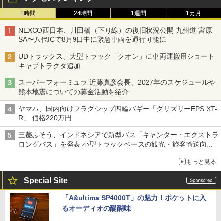
1時間
24時間
1週間
1カ月
NEXCO西日本、川田橋（下り線）の復旧状況公開 九州道 宮原
SA〜八代ICで8月9日中に緊急車両を通行可能に
UDトラックス、大型トラック「クオン」に車両運搬用ショート
キャブトラクタ追加
スーパーフォーミュラ 近藤真彦会長、2027年のスケジュールや
熊本地震についての募金活動を紹介
ヤマハ、国内向けフラグシップ四輪バギー「グリズリーEPS XT-
R」 価格220万円
三菱ふそう、インドネシアで新型バス「キャンター・エクストラ
ロングバス」を発表 小型トラックベースの観光・旅客輸送向け
バス
もっと見る
Special Site
「A&ultima SP4000T」の魅力！ポケットに入
るオーディオの醍醐味