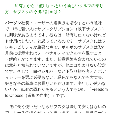
──
「所有」から「使用」へという新しいクルマの乗り
方、サブスクの今後の計画は？
パーソン社長
：ユーザーの選択肢を増やすという意味
で、特に若い人はサブスクリプション（以下サブスク）
に興味があるようです。彼らは「所有したくないけれど
も使用はしたい」と思っているのです。サブスクにはフ
レキシビリティが重要な点で、ボルボのサブスクは3か
月前に提示すればノーペナルティでクルマを返すこと
（解約）ができます。また、任意保険も含まれているの
は意外と知られていないですが、他にはあまりない設定
です。そして、白やシルバーなど下取り額を考えたボデ
ィカラーを選ぶ必要もない、緑色でもなんでも大丈夫。
好きな色の新車にお乗りいただけます。半年しか使わな
いとか、転勤の恐れがあるという人でもOK。「Freedom
to Choose（選択の自由）」です。
逆に長く使いたいならサブスクは決して安くはないの
で、リースのほうがいいと思います。また、当然ローン