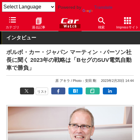
Powered by
Translate
Car Watch
自動車
ボルボ
カテゴリ
過去記事
検索
Impressサイト
インタビュー
ボルボ・カー・ジャパン マーティン・パーソン社
長に聞く 2023年の戦略は「BセグのSUV電気自動
車で勝負」
原 アキラ
Photo：安田 剛
2023年2月20日 14:44
リスト