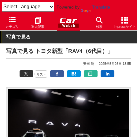
Powered by
Translate
Car Watch
自動車
トヨタ
RAV4
カテゴリ
過去記事
検索
Impressサイト
写真で見る
写真で見る トヨタ新型「RAV4（6代目）」
安田 剛
2025年5月26日 13:55
リスト