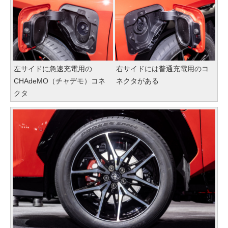
左サイドに急速充電用の
右サイドには普通充電用のコ
CHAdeMO（チャデモ）コネ
ネクタがある
クタ