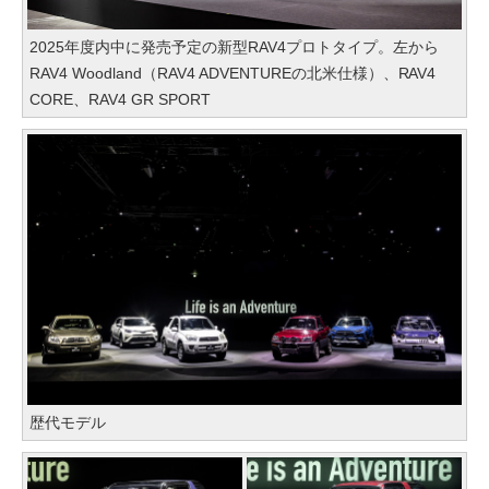
2025年度内中に発売予定の新型RAV4プロトタイプ。左から
RAV4 Woodland（RAV4 ADVENTUREの北米仕様）、RAV4
CORE、RAV4 GR SPORT
歴代モデル