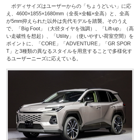
ボディサイズはユーザーからの「ちょうどいい」に応
え、4600×1855×1680mm（全長×全幅×全高）と、全高
が5mm抑えられた以外は先代モデルを踏襲。そのうえ
で、「Big Foot」（大径タイヤを強調）、「Lift-up」（高
い走破性を想起）、「Utility」（使いやすい荷室空間）を
ポイントに、「CORE」「ADVENTURE」「GR SPOR
T」と3種類の異なるスタイルを用意することで多様化す
るユーザーニーズに応えている。