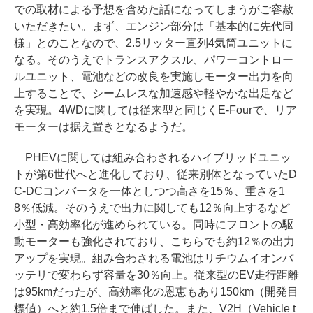
での取材による予想を含めた話になってしまうがご容赦
いただきたい。まず、エンジン部分は「基本的に先代同
様」とのことなので、2.5リッター直列4気筒ユニットに
なる。そのうえでトランスアクスル、パワーコントロー
ルユニット、電池などの改良を実施しモーター出力を向
上することで、シームレスな加速感や軽やかな出足など
を実現。4WDに関しては従来型と同じくE-Fourで、リア
モーターは据え置きとなるようだ。
PHEVに関しては組み合わされるハイブリッドユニッ
トが第6世代へと進化しており、従来別体となっていたD
C-DCコンバータを一体としつつ高さを15％、重さを1
8％低減。そのうえで出力に関しても12％向上するなど
小型・高効率化が進められている。同時にフロントの駆
動モーターも強化されており、こちらでも約12％の出力
アップを実現。組み合わされる電池はリチウムイオンバ
ッテリで変わらず容量を30％向上。従来型のEV走行距離
は95kmだったが、高効率化の恩恵もあり150km（開発目
標値）へと約1.5倍まで伸ばした。また、V2H（Vehicle t