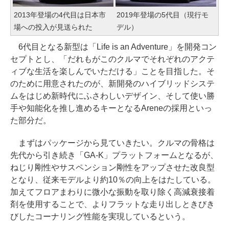
2013年登場の4代目は日本市
2019年登場の5代目（現行モ
場への投入が見送られた
デル）
6代目となる新型は「Life is an Adventure」を開発コン
セプトとし、「だれもがこのクルマでそれぞれのアクテ
ィブな生活を楽しんでいただける」ことを目指した。そ
のために用意されたのが、新開発のハイブリッドシステ
ムをはじめ新時代にふさわしいデザイン、そして使い勝
手や知能化を推し進めるキーとなるAreneの採用といっ
た部分だ。
まずはパッケージから見ていきたい。クルマの骨格は
先代から引き続き「GA-K」プラットフォームとなるが、
ねじり剛性やサスペンション剛性をアップさせた改良型
となり、従来モデルより約10％の向上をはたしている。
加えてフロアまわりに微小な振動を取り除く高減衰接着
剤を使用することで、よりフラットな走り出しときびき
びしたコーナリング性能を実現しているという。