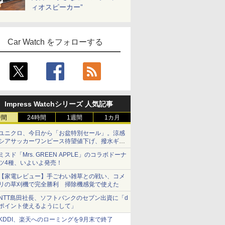
ィオスピーカー”
Car Watch をフォローする
Impress Watchシリーズ 人気記事
時間
24時間
1週間
1カ月
ユニクロ、今日から「お盆特別セール」。涼感
シアサッカーワンピース待望値下げ、撥水ギア
ショーツは1990円に
ミスド「Mrs. GREEN APPLE」のコラボドーナ
ツ4種、いよいよ発売！
【家電レビュー】手ごわい雑草との戦い、コメ
リの草刈機で完全勝利 掃除機感覚で使えた
NTT島田社長、ソフトバンクのセブン出資に「d
ポイント使えるようにして」
KDDI、楽天へのローミングを9月末で終了