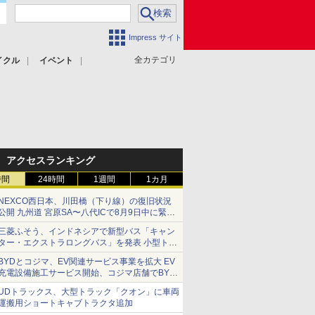
Impress サイト
全カテゴリ
イクル
イベント
アクセスランキング
時間
24時間
1週間
1カ月
NEXCO西日本、川田橋（下り線）の復旧状況
公開 九州道 宮原SA〜八代ICで8月9日中に緊急
車両を通行可能に
三菱ふそう、インドネシアで新型バス「キャン
ター・エクストラロングバス」を発表 小型トラ
ックベースの観光・旅客輸送向けバス
BYDとコジマ、EV関連サービス事業を拡大 EV
充電設備施工サービス開始、コジマ店舗でBYD
車の展示・試乗イベントを強化
UDトラックス、大型トラック「クオン」に車両
運搬用ショートキャブトラクタ追加