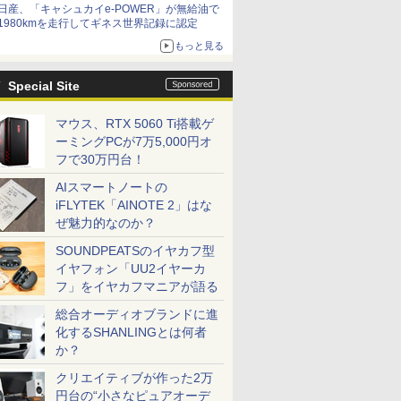
日産、「キャシュカイe-POWER」が無給油で
1980kmを走行してギネス世界記録に認定
もっと見る
Special Site
マウス、RTX 5060 Ti搭載ゲ
ーミングPCが7万5,000円オ
フで30万円台！
AIスマートノートの
iFLYTEK「AINOTE 2」はな
ぜ魅力的なのか？
SOUNDPEATSのイヤカフ型
イヤフォン「UU2イヤーカ
フ」をイヤカフマニアが語る
総合オーディオブランドに進
化するSHANLINGとは何者
か？
クリエイティブが作った2万
円台の“小さなピュアオーデ