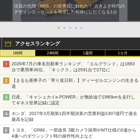
注目の光岡「M55」の世界観に触れた！ 古きよき時代の
デザインエッセンスを再現した相棒にしたくなる1台
●
●
●
●
●
アクセスランキング
1時間
24時間
1週間
1カ月
2026年7月の車名別新車ランキング、「エルグランド」は1883
台で乗用車36位、「キックス」は2591台で27位に
【まるも亜希子の「寄り道日和」】ディーゼルエンジンの生きる
道
日産、「キャシュカイe-POWER」が無給油で1980kmを走行し
てギネス世界記録に認定
ホンダ、2027年3月期第1四半期決算の営業利益5307億円で過去
最高を記録
トヨタ、「GR86」一部改良 3眼カメラ採用やMT仕様の5速から
4速へのダウンシフト時の操作性向上など