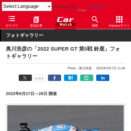
Powered by
Translate
Car Watch
モータースポーツ
SUPER GT
カテゴリ
過去記事
検索
Impressサイト
フォトギャラリー
奥川浩彦の「2022 SUPER GT 第5戦 鈴鹿」フォ
トギャラリー
Photo：奥川浩彦
2022年9月7日 11:46
リスト
2022年8月27日～28日 開催