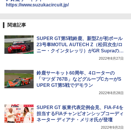
https://www.suzukacircuit.jp/
関連記事
SUPER GT第5戦鈴鹿、新型Zが初ポール
23号車MOTUL AUTECH Z（松田次生/ロ
ニー・クインタレッリ）がGR Supraの連
続ポールを阻む
2022年8月27日
鈴鹿サーキット60周年、4ローターの
「マツダ 767B」などグループCカーがS
UPER GT第5戦でデモラン
2022年8月28日
SUPER GT 板東代表定例会見、FIA-F4を
担当するFIAチャンピオンシップコーディ
ネーター ディアナ・メリオ氏が登壇
2022年9月2日