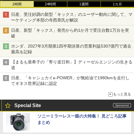
1時間
24時間
1週間
1カ月
日産、受注好調の新型「キックス」のユーザー動向に関して、マ
ーケティング本部の寺西章氏が解説
日産、新型「キックス」発売から約1か月で受注台数1万台を突
破
ホンダ、2027年3月期第1四半期決算の営業利益5307億円で過去
最高を記録
【まるも亜希子の「寄り道日和」】ディーゼルエンジンの生きる
道
日産、「キャシュカイe-POWER」が無給油で1980kmを走行し
てギネス世界記録に認定
もっと見る
Special Site
ソニーミラーレス一眼の大特集！ 見どころ記事
まとめ