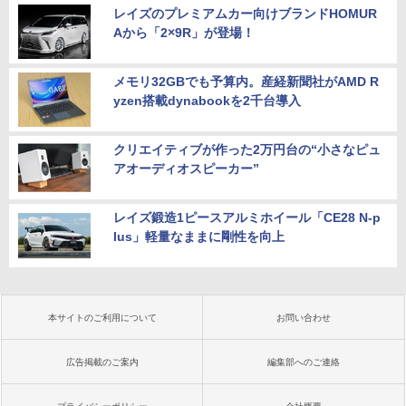
レイズのプレミアムカー向けブランドHOMUR
Aから「2×9R」が登場！
メモリ32GBでも予算内。産経新聞社がAMD R
yzen搭載dynabookを2千台導入
クリエイティブが作った2万円台の“小さなピュ
アオーディオスピーカー”
レイズ鍛造1ピースアルミホイール「CE28 N-p
lus」軽量なままに剛性を向上
本サイトのご利用について
お問い合わせ
広告掲載のご案内
編集部へのご連絡