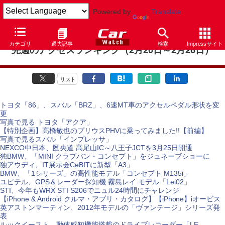
Powered by
Translate
カテゴリ
過去記事
検索
Impressサイト
先週のアクセスランキング（2月20日～2月26日）
リスト
トヨタ「86」、スバル「BRZ」、6速MT車のアクセルペダル形状を変
更
写真で見る トヨタ「アクア」
【特別企画】高橋敏也のプリウスPHVに乗ってみました!!【前編】
写真で見るスバル「インプレッサ」
NEXCO中日本、圏央道 高尾山IC～八王子JCTを3月25日開通
独BMW、「MINI クラブバン・コンセプト」をジュネーブショーに
独アウディ、IT展示会CeBITに新型「A3」
BMW、「1シリーズ」の高性能モデル「コンセプト M135i」
ユピテル、GPS＆レーダー探知機 霧島レイ モデル「Lei02」
STI、今年もWRX STI S206でニュル24時間にチャレンジ
【iPhone & Android クルマ・アプリ・カタログ】【iPhone】iオービス
英アストンマーティン、2012年モデルの「ヴァンテージ」シリーズ発
表
ルックイースト、動体感知機能搭載のドライブレコーダー「LE-