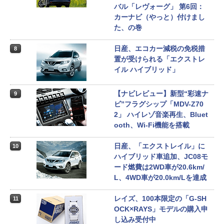
バル「レヴォーグ」 第6回：
カーナビ（やっと）付けまし
た、の巻
日産、エコカー減税の免税措
8
置が受けられる「エクストレ
イル ハイブリッド」
【ナビレビュー】新型“彩速ナ
9
ビ”フラグシップ「MDV-Z70
2」 ハイレゾ音楽再生、Bluet
ooth、Wi-Fi機能を搭載
日産、「エクストレイル」に
10
ハイブリッド車追加、JC08モ
ード燃費は2WD車が20.6km/
L、4WD車が20.0km/Lを達成
レイズ、100本限定の「G-SH
11
OCK×RAYS」モデルの購入申
し込み受付中