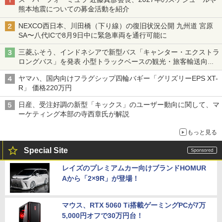
熊本地震についての募金活動を紹介
NEXCO西日本、川田橋（下り線）の復旧状況公開 九州道 宮原
SA〜八代ICで8月9日中に緊急車両を通行可能に
三菱ふそう、インドネシアで新型バス「キャンター・エクストラ
ロングバス」を発表 小型トラックベースの観光・旅客輸送向け
バス
ヤマハ、国内向けフラグシップ四輪バギー「グリズリーEPS XT-
R」 価格220万円
日産、受注好調の新型「キックス」のユーザー動向に関して、マ
ーケティング本部の寺西章氏が解説
もっと見る
Special Site
レイズのプレミアムカー向けブランドHOMUR
Aから「2×9R」が登場！
マウス、RTX 5060 Ti搭載ゲーミングPCが7万
5,000円オフで30万円台！