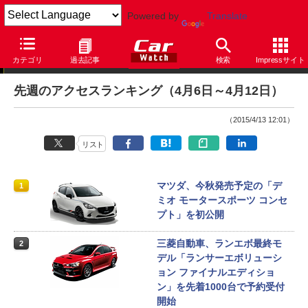
Powered by
Translate
アクセスランキング
カテゴリ
過去記事
検索
Impressサイト
先週のアクセスランキング（4月6日～4月12日）
（2015/4/13 12:01）
リスト
マツダ、今秋発売予定の「デ
1
ミオ モータースポーツ コンセ
プト」を初公開
三菱自動車、ランエボ最終モ
2
デル「ランサーエボリューシ
ョン ファイナルエディショ
ン」を先着1000台で予約受付
開始