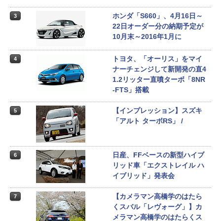
ホンダ「S660」、4月16日～
3
22日オーダー分の納期予定が
10月末～2016年1月に
トヨタ、「オーリス」をマイ
4
ナーチェンジして新開発の直4
1.2リッター直噴ターボ「8NR
-FTS」搭載
【インプレッション】スズキ
5
「アルト ターボRS」 /
日産、FFベースの新型ハイブ
6
リッド車「エクストレイル ハ
イブリッド」発表会
【カメラマン高橋学のはたら
7
くスバル「レヴォーグ」】カ
メラマン高橋学のはたらくス