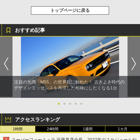
トップページに戻る
おすすめ記事
注目の光岡「M55」の世界観に触れた！ 古きよき時代の
デザインエッセンスを再現した相棒にしたくなる1台
●
●
●
●
●
アクセスランキング
1時間
24時間
1週間
1カ月
スーパーフォーミュラ 近藤真彦会長、2027年のスケジュールや