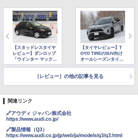
【スタッドレスタイヤ
【タイヤレビュー】T
レビュー】ダンロップ
OYO TIREのSUV向け
「ウインター マックス
オールシーズンタイヤ
03」を0℃付近のスケ
「セルシアス」の雪上
ートリンクで試す
性能を試す
［レビュー］の他の記事を見る
関連リンク
🔗アウディ ジャパン株式会社
https://www.audi.co.jp/
🔗製品情報（Q3）
https://www.audi.co.jp/jp/web/ja/models/q3/q3.html