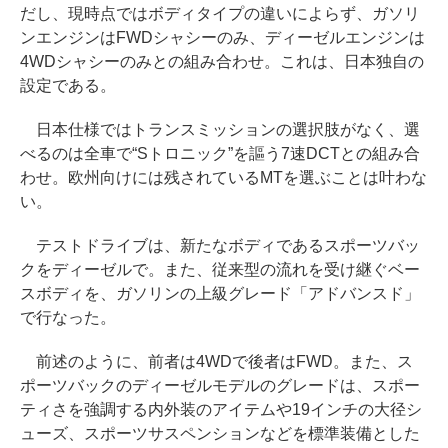
だし、現時点ではボディタイプの違いによらず、ガソリ
ンエンジンはFWDシャシーのみ、ディーゼルエンジンは
4WDシャシーのみとの組み合わせ。これは、日本独自の
設定である。
日本仕様ではトランスミッションの選択肢がなく、選
べるのは全車で“Sトロニック”を謳う7速DCTとの組み合
わせ。欧州向けには残されているMTを選ぶことは叶わな
い。
テストドライブは、新たなボディであるスポーツバッ
クをディーゼルで。また、従来型の流れを受け継ぐベー
スボディを、ガソリンの上級グレード「アドバンスド」
で行なった。
前述のように、前者は4WDで後者はFWD。また、ス
ポーツバックのディーゼルモデルのグレードは、スポー
ティさを強調する内外装のアイテムや19インチの大径シ
ューズ、スポーツサスペンションなどを標準装備とした