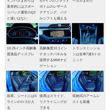
インパネまわりは
Sラインのフラット
ペダルまわり
基本的にはスポー
ボトムのレザース
ツバック通常のQ3
テアリング。パド
と違いはない
ルシフトも備える
10.25インチ高解像
高解像度10.1イン
トランスミッショ
度液晶ディスプレ
チタッチパネルを
ンは全車7速Sトロ
イ
採用するMMIナビ
ニック
ゲーション
前席。シートにはS
後席はスライド、
収納式のアームレ
ラインのロゴが入
リクライニングが
ストも装備
る
できる