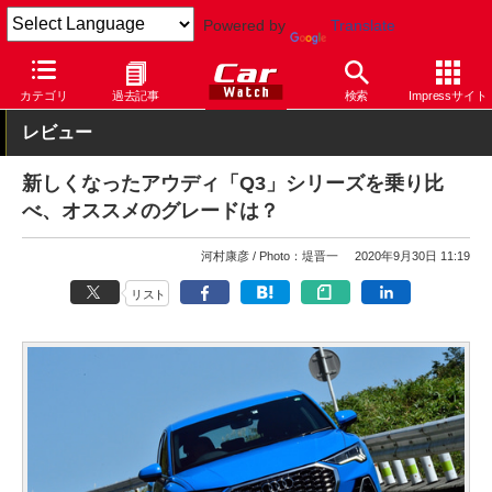
Powered by
Translate
Car Watch
自動車
アウディ
Q3
カテゴリ
過去記事
検索
Impressサイト
レビュー
新しくなったアウディ「Q3」シリーズを乗り比
べ、オススメのグレードは？
河村康彦
Photo：堤晋一
2020年9月30日 11:19
リスト