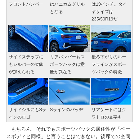
フロントバンパー
は19インチ。タイ
はハニカムグリル
ヤサイズは
となる
235/50R19だ
サイドステップに
後ろ下がりのルー
リアバンパーもス
もシルバーの架飾
フラインがスポー
ポーツバックは意
が加えられる
ツバックの特徴
匠が異なる
サイドシルにもSラ
Sラインのバッヂ
リアゲートにはク
インのロゴ
ワトロの文字も
もちろん、それでもスポーツバックの居住性が「ベー
スボディと同様」と言うことはできない。後席での空間