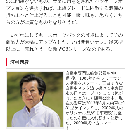
のに問題がないもの。豊富に用意をされたパッケージオ
プションを選択すれば、上級グレードに匹敵する装備の
持ち主へと仕上げることも可能。乗り味も、恐らくこち
らの方が上質なものとなりそうだ。
いずれにしても、スポーツバックの登場によってその
商品力が大幅にアップをしたことは間違いナシ。従来型
以上に「売れそう」な新型Q3シリーズなのである。
河村康彦
自動車専門誌編集部員を“中
退”後、1985年からフリーラン
ス活動をスタート。面白そうな
自動車ネタを追っ掛けて東奔西
走の日々は、ブログにて（気が
向いたときに）随時公開中。現
在の愛車は2013年8月末納車の9
81型ケイマンSに、2002年式の
オリジナル型が“旧車増税”に至
ったのを機に入れ替えを決断し
た、2009年式中古スマー
ト……。