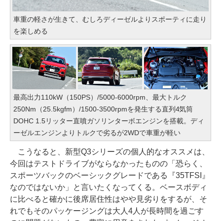
車重の軽さが生きて、むしろディーゼルよりスポーティに走り
を楽しめる
最高出力110kW（150PS）/5000-6000rpm、最大トルク
250Nm（25.5kgfm）/1500-3500rpmを発生する直列4気筒
DOHC 1.5リッター直噴ガソリンターボエンジンを搭載。ディ
ーゼルエンジンよりトルクで劣るが2WDで車重が軽い
こうなると、新型Q3シリーズの個人的なオススメは、
今回はテストドライブがならなかったものの「恐らく、
スポーツバックのベーシックグレードである『35TFSI』
なのではないか」と言いたくなってくる。ベースボディ
に比べると確かに後席居住性はやや見劣りをするが、そ
れでもそのパッケージングは大人4人が長時間を過ごす