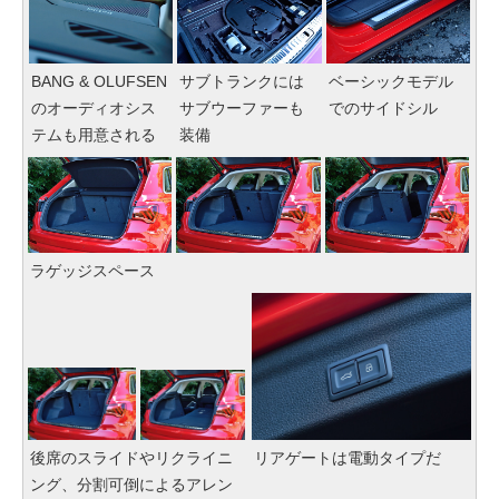
BANG & OLUFSEN
サブトランクには
ベーシックモデル
のオーディオシス
サブウーファーも
でのサイドシル
テムも用意される
装備
ラゲッジスペース
後席のスライドやリクライニ
リアゲートは電動タイプだ
ング、分割可倒によるアレン