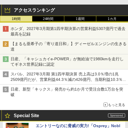
アクセスランキング
1時間
24時間
1週間
1カ月
ホンダ、2027年3月期第1四半期決算の営業利益5307億円で過去
最高を記録
【まるも亜希子の「寄り道日和」】ディーゼルエンジンの生きる
道
日産、「キャシュカイe-POWER」が無給油で1980kmを走行し
てギネス世界記録に認定
スバル、2027年3月期 第1四半期決算 売上高は3.0％増の1兆
2509億円だが、営業利益44.3％減の426億円、当期利益10.3％減
の492億円で増収減益
日産、新型「キックス」発売から約1か月で受注台数1万台を突
破
もっと見る
Special Site
エントリーなのに脅威の実力!「Osprey」Nobl