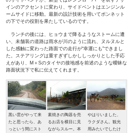
インのアクセントに変わり、サイドベントはエンジンル
ームサイドに移動。最新の設計技術を用いてボンネット
の下でその役割を果たしているのです。
ランチの後には、ヒョウまで降るようなストームに遭
い、未舗装の道路は雨水が川のように流れ、ヌルヌルと
した感触に変わった路面での走行が“幸運にも”できまし
た。ステアリングは重すぎずしかししっかりとした手応
えがあり、M＋Sのタイヤの接地感を前述のような曖昧な
路面状況下で私に伝えてくれます。
黒い雲がやって来
素焼きの陶器を売
やはりいました、
たと思ったら、あ
るお店を横目に見
ラクダさん。観光
っという間にスト
ながらスルー。本
用みたいでしたけ