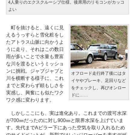
4人乗りのエクスクルーシブ仕様。後席用のリモコンがカッコ
よい
町を抜けると、遠くに見
えるうっすらと雪化粧をし
たアトラス山脈に向かうよ
うに走り、それはこの数日
雨が多いことで水量も豊富
な川を渡るというミッショ
ンに挑戦。ジャブジャブと
オフロード走行終了後にはタ
川を横断する様子に、これ
イヤやブレーキ、足回りなど
までと変わらず頼もしさを
をチェックし、再びオンロー
実感し、興奮にも似たワク
ドに……
ワク感に変わります。
しかしここにも、実は進化あり。これまでの渡可水深
が700㎜だったのに対し900㎜と限界水深を上げていま
す。先代までAピラー下にあった空気を取り入れるため
のサイドベントが、新型ではレンジローバーを表すデザ