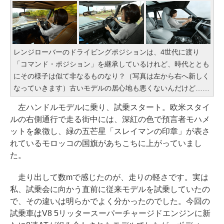
レンジローバーのドライビングポジションは、4世代に渡り
「コマンド・ポジション」を継承しているけれど、時代ととも
にその様子は似て非なるものなり？（写真は左から右へ新しく
なっていきます）古いモデルの居心地も悪くないんだけど……
左ハンドルモデルに乗り、試乗スタート。欧米スタイ
ルの右側通行で走る街中には、深紅の色で預言者モハメ
ットを象徴し、緑の五芒星「スレイマンの印章」が表さ
れているモロッコの国旗があちこちに上がっていまし
た。
走り出して数mで感じたのが、走りの軽さです。実は
私、試乗会に向かう直前に従来モデルを試乗していたの
で、その違いは明らかでよく分かったのでした。今回の
試乗車はV8 5リッタースーパーチャージドエンジンに新