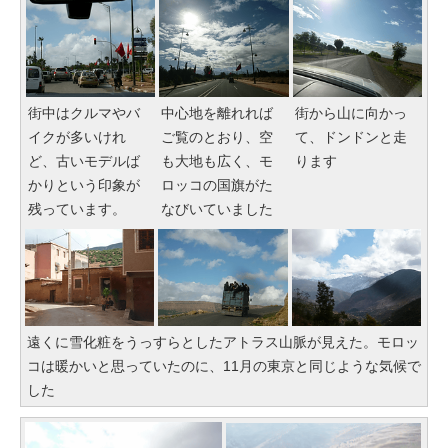
街中はクルマやバ
中心地を離れれば
街から山に向かっ
イクが多いけれ
ご覧のとおり、空
て、ドンドンと走
ど、古いモデルば
も大地も広く、モ
ります
かりという印象が
ロッコの国旗がた
残っています。
なびいていました
遠くに雪化粧をうっすらとしたアトラス山脈が見えた。モロッ
コは暖かいと思っていたのに、11月の東京と同じような気候で
した