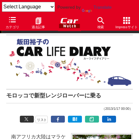
Powered by
Translate
飯田裕子のCar Life Diary
カテゴリ
過去記事
検索
Impressサイト
モロッコで新型レンジローバーに乗る
（2013/1/17 00:00）
リスト
南アフリカ大陸はマラケ