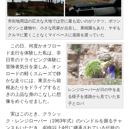
市街地周辺の広大な大地では空に最も近いのがソテツ。ポツン
ポツンと建物や、小さな民家が点在し、果樹園もあり、ヤギも
クルマに驚くことなくマイペースに道路を渡っていた
この日、何度かオフロー
ド走行を体験した私は、非
日常のドライビング体験に
冒険者気分を楽しみ、オン
ロードの軽くスムーズで静
かな走りには、東京から箱
根あたりをドライブすると
レンジローバーが川の中を走
きの上品な身のこなしに想
る様子を道路から見ていた女
像をめぐらせました。
子とロバ
実はこのとき、クラシッ
ク・レンジローバー（1963年式）のハンドルを握るチャ
ンスもいただき、40年以上4代に継承されている伝統の