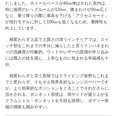
たしました。ホイールベースが40㎜伸ばされた室内は、
特に後席のレッグルームが120㎜、膝まわりが50㎜広く
なり、乗り降りの際に車高を下げる「アクセスモード」
が現行モデルに対して100㎜も低くなるため、乗降性も
向上しています。
相変わらず上品で上質さの漂うインテリアでは、スイ
ッチ類をこれまでの半分に減らしたと言うインパネまわ
りの洗練度が印象的。ウッドやレザーの質感や作り込み
には職人の技を感じ、上等なものに包まれる幸福感も十
分。
相変わらずと言う意味ではドライビング姿勢もこれま
でと変わらず、そもそも視界良好なレンジローバーです
が、より効果的なポジションをとることでそれがさらに
活かされる。ボンネット形状は、両サイドが盛り上がる
クラムシェル・ボンネットを今回も採用し、ボディー前
端の感覚も掴みやすい。