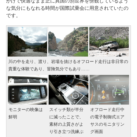
かげで快適なまま正に異国の別世界を傍観しているよう
な気分にもなれる時間が国際試乗会に用意されていたの
です。
川の中を走り、渡り、岩場を抜けるオフロード走行は非日常の
貴重な体験であり、冒険気分でもあり……
モニターの映像は
スイッチ類が半分
オフロード走行中
鮮明
に減ったことで、
の電子制御式エア
素材の上質さがよ
サスのモニタリン
り引き立つ洗練ぶ
グ画面