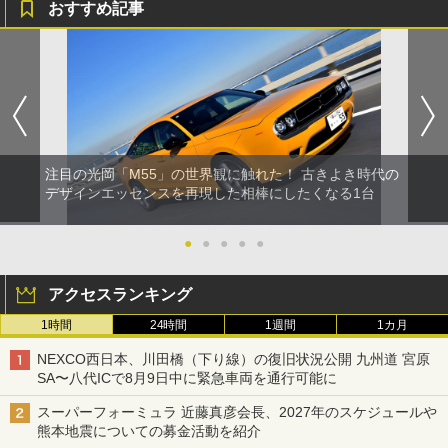
おすすめ記事
注目の光岡「M55」の世界観に触れた！ 古きよき時代の
デザインエッセンスを再現した相棒にしたくなる1台
●
●
●
●
●
アクセスランキング
1時間
24時間
1週間
1カ月
NEXCO西日本、川田橋（下り線）の復旧状況公開 九州道 宮原
SA〜八代ICで8月9日中に緊急車両を通行可能に
スーパーフォーミュラ 近藤真彦会長、2027年のスケジュールや
熊本地震についての募金活動を紹介