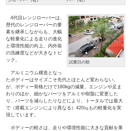
4代目レンジローバーは、
歴代のレンジローバーの要
素を継承しながらも、大幅
な軽量化による走りの進化
と環境性能の向上、内外装
の洗練度などが大きなトピ
ック。
試乗日の朝
アルミニウム構造となっ
たボディーはサイズこそ先代とほとんど変わらない。
が、ボディー骨格だけで180kgの減量。エンジンや足ま
わりのほか、細かなパーツをアルミや樹脂に変更した
り、パーツを減らしたりなどにより、トータルでは最大
で（搭載エンジンにより異なる）420㎏もの軽量化を実
現しています。
ボディーの軽さは、走りや環境性能に大きな貢献を果