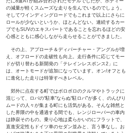
たに8速ATが組み合わされたモデルでしたが、ボディー
の減量が軽くスムーズな走りを生んでいるのでしょう。
そしてワインディングロードでもこれまで以上にさらに
ロールが少ないというか、ほとんどない。連続するカー
ブでもSUVのエキスパートであることを忘れるほどの安
心感とともに感心しながら走らせることができました。
その上、アプローチ＆ディパーチャー・アングルが増
え、オフロードの走破性も向上。走行条件に応じてモー
ドが切り替わる新開発の「テレインレスポンス2」に
は、オートモードが追加になっています。オン/オフとも
に進化した走りは特筆すべきレベル。
郊外に点在する町ではボロボロのクルマやトラックに
混じって、ロバの“駐車”ならぬ“駐ロバ”が多く、のんびり
ムードの人々が集まる町にも活気がある。そんな雑然と
した界隈の中を通過する間でも、レンジローバーの車内
は静寂そのもの。乗り心地は柔らかいのにフラットで、
直進安定性もドイツ車のセダン並みと、言う事なし。お