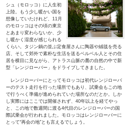
シュ（モロッコ）に人生初
上陸。もう少し暖かい国を
想像していたけれど、11月
のモロッコはその頃の東京
とあまり変わらないか、少
し暖かく湿度が感じられる
くらい。タジン鍋の並ぶ定食屋さんに陶器や絨毯を売る
店、そして郊外で素朴な生活を送るベルベル人とその住
居を横目に見ながら、アトラス山脈の麓の自然の中で新
型「レンジローバー」をドライブしてきました。
レンジローバーにとってモロッコは初代レンジローバ
ーのテスト走行を行った場所でもあり、試乗会もこの地
で行うべく準備が進められていた場所なのだとか。しか
し実際にはここでは開催されず、40年以上を経てやっ
と、この地で数週間に渡る4代目のレンジローバーの国
際試乗会が行われました。モロッコはレンジローバーに
とって“再会の地”とも言えるでしょう。