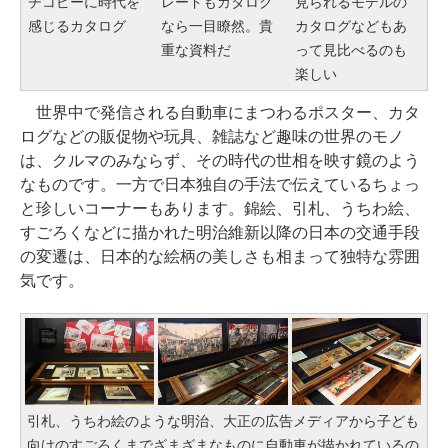
チコピーに時代を
レードもカタログ
見られるモデルの
感じるカタログ
なら一目瞭然。貴
カタログなどもあ
重な資料だ
って見比べるのも
楽しい
世界中で発信される自動車にまつわるポスター、カタ
ログなどの販促物や玩具、雑誌など趣味の世界のモノ
は、クルマのみならず、その時代の世相を映す鏡のよう
なものです。一方で日本独自の手法で伝えているちょっ
と珍しいコーナーもあります。錦絵、引札、うちわ絵、
すごろくなどに描かれた明治維新以降の日本の交通手段
の変遷は、日本的な絵柄の美しさも相まって独特な雰囲
気です。
引札、うちわ絵のような明治、大正の広告メディアから子ども
向けのすごろくまでざまざまなものに自動車が描かれているの