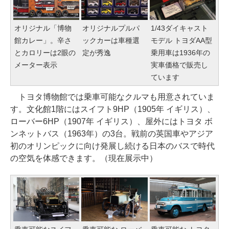
オリジナル「博物
オリジナルプルパ
1/43ダイキャスト
館カレー」。辛さ
ックカーは車種選
モデル トヨダAA型
とカロリーは2眼の
定が秀逸
乗用車は1936年の
メーター表示
実車価格で販売し
ています
トヨタ博物館では乗車可能なクルマも用意されていま
す。文化館1階にはスイフト9HP（1905年 イギリス）、
ローバー6HP（1907年 イギリス）、屋外にはトヨタ ボ
ンネットバス（1963年）の3台。戦前の英国車やアジア
初のオリンピックに向け発展し続ける日本のバスで時代
の空気を体感できます。（現在展示中）