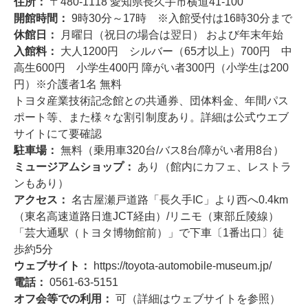
住所：
〒480-1118 愛知県長久手市横道41-100
開館時間：
9時30分～17時 ※入館受付は16時30分まで
休館日：
月曜日（祝日の場合は翌日） および年末年始
入館料：
大人1200円 シルバー（65才以上）700円 中
高生600円 小学生400円 障がい者300円（小学生は200
円）※介護者1名 無料
トヨタ産業技術記念館との共通券、団体料金、年間パス
ポート等、また様々な割引制度あり。詳細は公式ウエブ
サイトにて要確認
駐車場：
無料（乗用車320台/バス8台/障がい者用8台）
ミュージアムショップ：
あり（館内にカフェ、レストラ
ンもあり）
アクセス：
名古屋瀬戸道路「長久手IC」より西へ0.4km
（東名高速道路日進JCT経由）/リニモ（東部丘陵線）
「芸大通駅（トヨタ博物館前）」で下車〔1番出口〕徒
歩約5分
ウェブサイト：
https://toyota-automobile-museum.jp/
電話：
0561-63-5151
オフ会等での利用：
可（詳細はウェブサイトを参照）