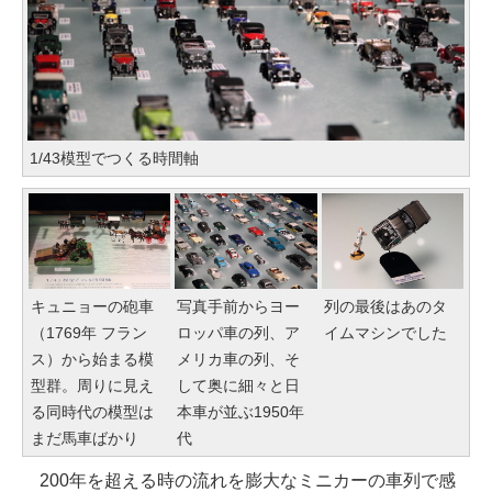
1/43模型でつくる時間軸
キュニョーの砲車
写真手前からヨー
列の最後はあのタ
（1769年 フラン
ロッパ車の列、ア
イムマシンでした
ス）から始まる模
メリカ車の列、そ
型群。周りに見え
して奥に細々と日
る同時代の模型は
本車が並ぶ1950年
まだ馬車ばかり
代
200年を超える時の流れを膨大なミニカーの車列で感