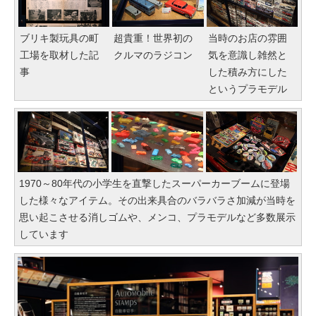
ブリキ製玩具の町
超貴重！世界初の
当時のお店の雰囲
工場を取材した記
クルマのラジコン
気を意識し雑然と
事
した積み方にした
というプラモデル
1970～80年代の小学生を直撃したスーパーカーブームに登場
した様々なアイテム。その出来具合のバラバラさ加減が当時を
思い起こさせる消しゴムや、メンコ、プラモデルなど多数展示
しています