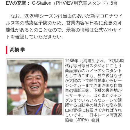
EVの充電：
G-Station（PHV/EV用充電スタンド）5台
なお、2020年シーズンは当面のあいだ新型コロナウイ
ルス等の感染症予防のため、営業内容や日程に変更の可
能性があるとのことなので、最新の情報は公式Webサイ
トを確認していただきたい。
高橋 学
1966年 北海道生まれ。下積み時
代は毎日毎日スタジオにこもり
商品撮影のカメラアシスタント
として過ごすも、独立後はなぜ
か太陽の下で軽自動車からレー
シングカーまでさまざまな自動
車の撮影三昧。下町の裏路地か
らサーキット、はたまたジャン
グルまでいろいろなシーンで活
躍する自動車の魅力的な姿を沢
山の皆様にお届けできればうれ
しいです。 日本レース写真家
協会（JRPA）会員