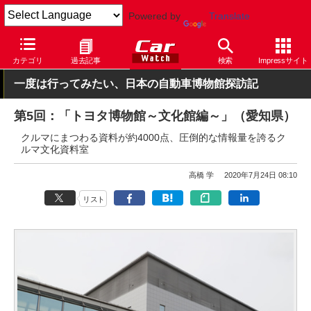
Powered by
Translate
Car Watch
自動車
トヨタ
カテゴリ
過去記事
検索
Impressサイト
一度は行ってみたい、日本の自動車博物館探訪記
第5回：「トヨタ博物館～文化館編～」（愛知県）
クルマにまつわる資料が約4000点、圧倒的な情報量を誇るク
ルマ文化資料室
高橋 学
2020年7月24日 08:10
リスト