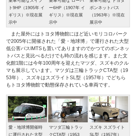
乗車可能なスイフ
乗車可能な ローバ
乗車可能な トヨタ
ト9HP（1905年 イ
ー6HP（1907年 イ
ボンネットバス
ギリス）※現在展
ギリス）※現在展
（1963年）※現在
示中
示中
展示中
また屋外にはトヨタ博物館にほど近いモリコロパーク
で2005年に開催された「愛・地球博」で運行された大型
低公害バスIMTSも置いてありますのでかつてのボンネッ
トバスと見比べるだけでも時の流れを感じます。また文
化館1階には今年100周年を迎えたマツダ、スズキのクル
マも展示しています。マツダは三輪トラックCTA型（19
53年）、スズキはスズライトSL型（1957年）でどちら
もトヨタ博物館で動態保存されている車両です。
愛・地球博開催時
マツダ三輪トラッ
スズキ スズライト
に運行された大型
クCTA型（1953
SL型（1957年）