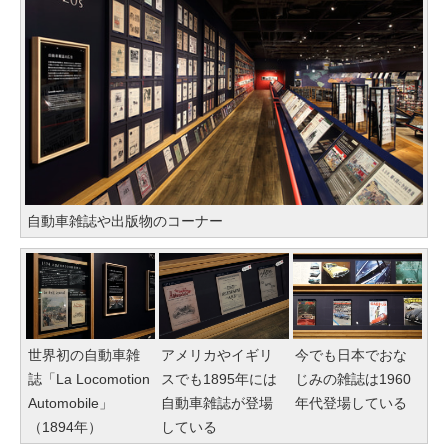
自動車雑誌や出版物のコーナー
世界初の自動車雑
アメリカやイギリ
今でも日本でおな
誌「La Locomotion
スでも1895年には
じみの雑誌は1960
Automobile」
自動車雑誌が登場
年代登場している
（1894年）
している