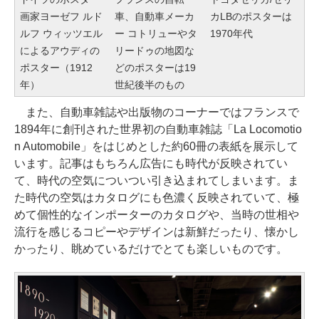
画家ヨーゼフ ルド
車、自動車メーカ
カLBのポスターは
ルフ ウィッツエル
ー コトリューやタ
1970年代
によるアウディの
リードゥの地図な
ポスター（1912
どのポスターは19
年）
世紀後半のもの
また、自動車雑誌や出版物のコーナーではフランスで
1894年に創刊された世界初の自動車雑誌「La Locomotio
n Automobile」をはじめとした約60冊の表紙を展示して
います。記事はもちろん広告にも時代が反映されてい
て、時代の空気についつい引き込まれてしまいます。ま
た時代の空気はカタログにも色濃く反映されていて、極
めて個性的なインポーターのカタログや、当時の世相や
流行を感じるコピーやデザインは新鮮だったり、懐かし
かったり、眺めているだけでとても楽しいものです。