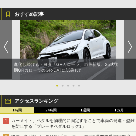
おすすめ記事
進化し続けるトヨタ「GRカローラ」の最新版、25式後
期GRカローラのGR-DATに試乗した
●
●
●
●
●
アクセスランキング
1時間
24時間
1週間
1カ月
カーメイト、ペダルを物理的に固定することで車両の発進・盗難
を防止する「ブレーキペダルロック1」