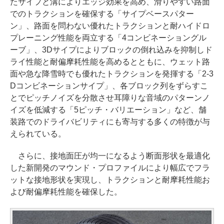
たサイプと溝によりエッジ効果を高め、滑りやすい路面
でのトラクションを確保する「サイプベースパター
ン」、路面を問わない優れたトラクションと耐ハイドロ
プレーニング性能を両立する「4コンビネーショングル
ーブ」、3Dサイプによりブロックの倒れ込みを抑制しド
ライ性能と耐偏摩耗性能を高めるとともに、ウェット路
面や急な降雪時でも優れたトラクションを発揮する「2-3
Dコンビネーションサイプ」、各ブロック列をずらすこ
とでピッチノイズを分散させ耳障りな音域のパターンノ
イズを低減する「5ピッチ・バリエーション」など、舗
装路でのドライバビリティにも寄与する多くの特徴が与
えられている。
さらに、接地面圧が均一になるよう断面形状を最適化
した新開発のマウンド・プロファイルにより幅広でフラ
ットな接地形状を実現し、トラクションと耐摩耗性能お
よび耐偏摩耗性能を確保した。