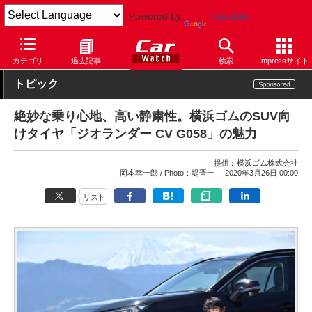
Powered by
Translate
Car Watch
タイヤ
横浜ゴム
その他
カテゴリ
過去記事
検索
Impressサイト
トピック
絶妙な乗り心地、高い静粛性。横浜ゴムのSUV向
けタイヤ「ジオランダー CV G058」の魅力
提供：
横浜ゴム株式会社
岡本幸一郎
Photo：堤晋一
2020年3月26日 00:00
リスト