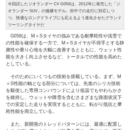
今回試したジオランダー CV G058は、2012年に発売した「ジ
オランダー SUV」の後継モデル。街中での走行に対応しつ
つ、快適なロングドライブにも応えるよう進化させたグランド
ツーリングタイヤだ
G058は、M＋Sタイヤの強みである耐摩耗性や浅雪で
の性能を確保する一方で、M＋Sタイヤが不得手とする静
粛性や乗り心地を大幅に改善するとともに、ウェット性
能を大きく向上させるなど、トータルでの性能を高めた
としている。
そのためにいくつもの技術を搭載している。まず、M
＋S性能の軸となる部分については、先進のシリカ技術
を駆使した専用コンパウンドにより低温でもやわらかさ
を維持し、ウェットや降雪を含むさまざまな路面状況下
での安定した走りを実現するとともに、転がり抵抗と摩
耗性能を両立している。
また、新開発のトレッドパターンには、最適に配置し