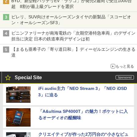
BYD、新型軽バッテリEV「ラッコ」が発売2週間で受注1000台
超 8割が最上級グレードを選択
ピレリ、SUV向けオールシーズンタイヤの新製品「スコーピオ
ン・オールシーズンSF3」
ピニンファリーナが南海電鉄の「次期空港特急車両」のデザイン
担当に決定 日本の鉄道車両デザインは初
【まるも亜希子の「寄り道日和」】ディーゼルエンジンの生きる
道
もっと見る
Special Site
iFi audio主力「NEO Stream 3」「NEO iDSD
3」に迫る
「A&ultima SP4000T」の魅力！ポケットに入
るオーディオの醍醐味
クリエイティブが作った2万円台の“小さなピュ