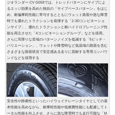
ジオランダー CV G058では、トレッドパターンにサイプによ
るエッジ効果を高めた独自の「サイプベースパターン」をはじ
め、耐偏摩耗性能に寄与するとともにウェット路面や急な降雪
時でも優れたトラクションを発揮する「2-3Dコンビネーショ
ンサイプ」、優れたトラクションと耐ハイドロプレーニング性
能を両立させた「4コンビネーショングルーブ」などを採用。
さらに耳障りな音域のパターンノイズを低減する「5ピッチ・
バリエーション」、ウェットや降雪時など低温域の路面を含む
さまざまな路面状況で安定感ある走りに貢献する専用コンパウ
ンドなどを採用する
安全性や静粛性といったハイウェイテレーンタイヤとしての基
本性能を高めながら、耐摩耗性能や低燃費性能にも配慮してト
ータル性能を向上させ、さらに急な降雪時でも走行可能な「M