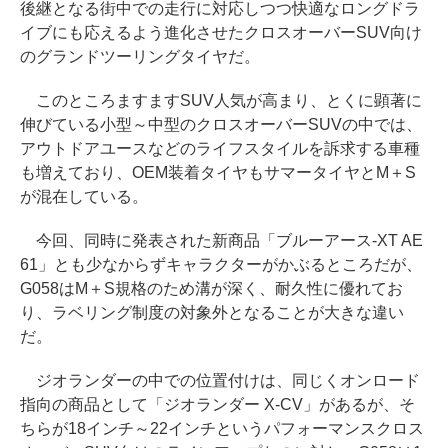
後継となる街中での走行に対応しつつ快適なロングドラ
イブにも応えるよう進化させたクロスオーバーSUV向け
のグランドツーリングタイヤだ。
このところますますSUV人気が高まり、とくに顕著に
伸びている小型～中型のクロスオーバーSUVの中では、
アウトドアユースなどのライフスタイルを訴求する車種
も増えており、OEM装着タイヤもサマータイヤとM＋S
が混在している。
今回、同時に発表された新商品「ブルーアース-XT AE
61」とも少なからずキャラクターがかぶるところだが、
G058はM＋S規格のため溝が深く、耐久性に優れてお
り、ラベリング制度の対象外となることが大きな違い
だ。
ジオランダーの中での位置付けは、同じくオンロード
指向の商品として「ジオランダー X-CV」があるが、そ
ちらが18インチ～22インチというパフォーマンスクロス