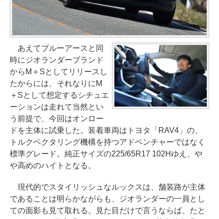
あえてブルーアースと同
時にジオランダーブランド
からM＋Sとしてリリースし
たからには、それなりにM
＋Sとして想定するシチュエ
ーションは走れて当然とい
う前提で、今回はオンロー
ドを主体に試乗した。装着車両はトヨタ「RAV4」の、
トルクベクタリング機構を持つアドベンチャーではなく
標準グレード。純正サイズの225/65R17 102Hゆえ、や
や高めのハイトとなる。
現代的でスタイリッシュなルックスは、舗装路が主体
であることは明らかながらも、ジオランダーの一員とし
ての面影も見て取れる。見た目だけで言うならば、たと