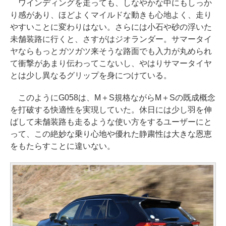
ワインディングを走っても、しなやかな中にもしっか
り感があり、ほどよくマイルドな動きも心地よく、走り
やすいことに変わりはない。さらには小石や砂の浮いた
未舗装路に行くと、さすがはジオランダー。サマータイ
ヤならもっとガツガツ来そうな路面でも入力が丸められ
て衝撃があまり伝わってこないし、やはりサマータイヤ
とは少し異なるグリップを身につけている。
このようにG058は、M＋S規格ながらM＋Sの既成概念
を打破する快適性を実現していた。休日には少し羽を伸
ばして未舗装路も走るような使い方をするユーザーにと
って、この絶妙な乗り心地や優れた静粛性は大きな恩恵
をもたらすことに違いない。